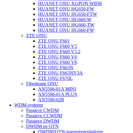
HUANET ONU XGPON WIFI6
HUANET ONU HG650-FW
HUANET ONU HG650-FTW
HUANET ONU HG660-W
HUANET ONU HG660-TW
HUANET ONU HG660-FW
ZTE ONU
ZTE ONU F601
ZTE ONU F660 V5
ZTE ONU F660 V5.2
ZTE ONU F660 V6
ZTE ONU F660 V8
ZTE ONU F663N
ZTE ONU F663NV3A
ZTE ONU F670L
Fiberhome ONU
AN5506-01A MINI
AN5506-01A PLUS
AN5506-02B
WDM-systeem
Passieve CWDM
Passieve CCWDM
Passieve DWDM
DWDM en OTN
DWDM/OTN-transmissieplatform