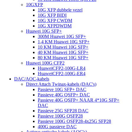
10GXFP
10G XFP dubbele vezel
10G XFP BIDI
10G XFP CWDM
10G XFPDWDM
Huawei 10G SFP+
300M Huawei 10G SFP+
1,4 KM Huawei 10G SFP+
10 KM Huawei 10G SFP+
40 KM Huawei 10G SFP+
80 KM Huawei 10G SFP+
Huawei 100G CFP2
HuaweiCFP2-100G-LR4
HuaweiCFP2-100G-ER4
DAC/AOC-kabels
Direct Attach Twinax-kabels (DAC's)
Passieve 10G SFP+ DAC
Passieve 40G QSFP+ DAC
Passieve 40G QSFP+ NAAR 4*10G SFP+
DAC
Passieve 25G SFP28 DAC
Passieve 100G QSFP28
Passieve 100G QSFP28-4x25G SFP28
400G passieve DAC
Actieve optische kabels (AOC's)