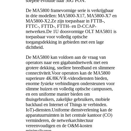
soepele evolutie naar 50G PON.
De MA5800 framevormige serie is verkrijgbaar
in drie modellen: MA5800-X17, MA5800-X7 en
MA5800-X2.Ze zijn toepasbaar in FTTB-,
FTTC-, FTTD-, FTTH- en D-CCAP-
netwerken.De 1U doosvormige OLT MA5801 is
toepasbaar voor volledig optische
toegangsdekking in gebieden met een lage
dichtheid.
De MA5800 kan voldoen aan de vraag van
operators naar een gigabandnetwerk met een
grotere dekking, snellere breedband en slimmere
connectiviteit.Voor operators kan de MA5800
superieure 4K/8K/VR-videodiensten bieden,
enorme fysieke verbindingen ondersteunen voor
slimme huizen en volledig optische campussen,
en een uniforme manier bieden om
thuisgebruikers, zakelijke gebruikers, mobiele
backhaul en Internet of Things te verbinden.
IoT)-diensten.Uniforme dienstverlening kan de
apparatuurruimten in het centrale kantoor (CO)
verminderen, de netwerkarchitectuur
vereenvoudigen en de O&M-kosten
minimaliseren.