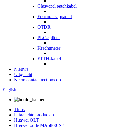
Glasvezel patchkabel
Fusion-lasapparaat
OTDR
PLC-splitter
Krachtmeter
FTTH-kabel
Nieuws
Uitgelicht
Neem contact met ons op
English
Thuis
Uitgelichte producten
Huawei OLT
Huawei oude MA5800-X7