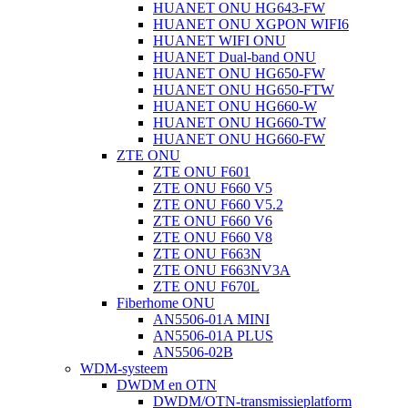
HUANET ONU HG643-FW
HUANET ONU XGPON WIFI6
HUANET WIFI ONU
HUANET Dual-band ONU
HUANET ONU HG650-FW
HUANET ONU HG650-FTW
HUANET ONU HG660-W
HUANET ONU HG660-TW
HUANET ONU HG660-FW
ZTE ONU
ZTE ONU F601
ZTE ONU F660 V5
ZTE ONU F660 V5.2
ZTE ONU F660 V6
ZTE ONU F660 V8
ZTE ONU F663N
ZTE ONU F663NV3A
ZTE ONU F670L
Fiberhome ONU
AN5506-01A MINI
AN5506-01A PLUS
AN5506-02B
WDM-systeem
DWDM en OTN
DWDM/OTN-transmissieplatform