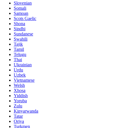
Slovenian
Somali
Samoan
Scots Gaelic
Shona
Sindhi
Sundanese
Swahili
Tajik
Tamil
Telugu
Thai
Ukrainian
Urdu
Uzbek
Vietnamese
Welsh
Xhosa
Yiddish
Yoruba
Zulu
Kinyarwanda
Tatar
Oriya
Turkmen