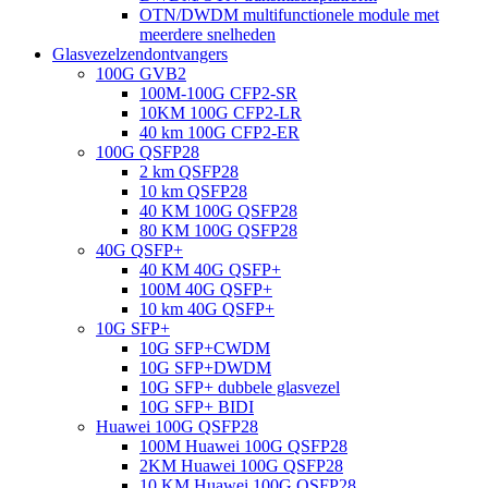
OTN/DWDM multifunctionele module met
meerdere snelheden
Glasvezelzendontvangers
100G GVB2
100M-100G CFP2-SR
10KM 100G CFP2-LR
40 km 100G CFP2-ER
100G QSFP28
2 km QSFP28
10 km QSFP28
40 KM 100G QSFP28
80 KM 100G QSFP28
40G QSFP+
40 KM 40G QSFP+
100M 40G QSFP+
10 km 40G QSFP+
10G SFP+
10G SFP+CWDM
10G SFP+DWDM
10G SFP+ dubbele glasvezel
10G SFP+ BIDI
Huawei 100G QSFP28
100M Huawei 100G QSFP28
2KM Huawei 100G QSFP28
10 KM Huawei 100G QSFP28