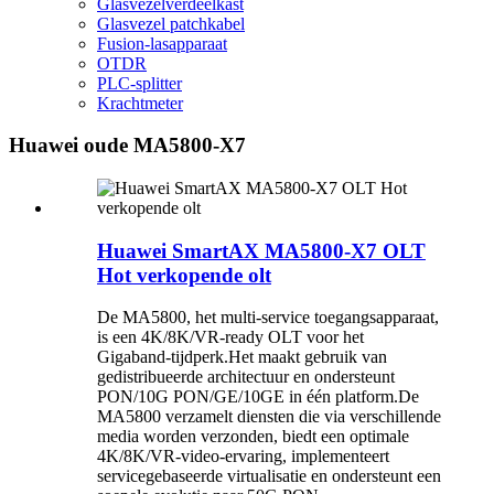
Glasvezelverdeelkast
Glasvezel patchkabel
Fusion-lasapparaat
OTDR
PLC-splitter
Krachtmeter
Huawei oude MA5800-X7
Huawei SmartAX MA5800-X7 OLT
Hot verkopende olt
De MA5800, het multi-service toegangsapparaat,
is een 4K/8K/VR-ready OLT voor het
Gigaband-tijdperk.Het maakt gebruik van
gedistribueerde architectuur en ondersteunt
PON/10G PON/GE/10GE in één platform.De
MA5800 verzamelt diensten die via verschillende
media worden verzonden, biedt een optimale
4K/8K/VR-video-ervaring, implementeert
servicegebaseerde virtualisatie en ondersteunt een