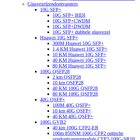
Glasvezelzendontvangers
10G SFP+
10G SFP+ BIDI
10G SFP+CWDM
10G SFP+DWDM
10G SFP+ dubbele glasvezel
Huawei 10G SFP+
300M Huawei 10G SFP+
1,4 KM Huawei 10G SFP+
10 KM Huawei 10G SFP+
40 KM Huawei 10G SFP+
80 KM Huawei 10G SFP+
100G QSFP28
2 km QSFP28
10 km QSFP28
40 KM 100G QSFP28
80 KM 100G QSFP28
40G QSFP+
100M 40G QSFP+
10 km 40G QSFP+
40 KM 40G QSFP+
100G GVB2
40 km 100G CFP2-ER
100m 850NM 100G CFP2 optische
zendontvangermodule CFP2-100G-SR10