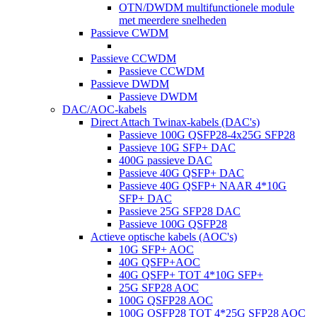
OTN/DWDM multifunctionele module
met meerdere snelheden
Passieve CWDM
Passieve CCWDM
Passieve CCWDM
Passieve DWDM
Passieve DWDM
DAC/AOC-kabels
Direct Attach Twinax-kabels (DAC's)
Passieve 100G QSFP28-4x25G SFP28
Passieve 10G SFP+ DAC
400G passieve DAC
Passieve 40G QSFP+ DAC
Passieve 40G QSFP+ NAAR 4*10G
SFP+ DAC
Passieve 25G SFP28 DAC
Passieve 100G QSFP28
Actieve optische kabels (AOC's)
10G SFP+ AOC
40G QSFP+AOC
40G QSFP+ TOT 4*10G SFP+
25G SFP28 AOC
100G QSFP28 AOC
100G QSFP28 TOT 4*25G SFP28 AOC