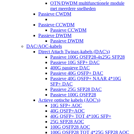
OTN/DWDM multifunctionele module
met meerdere snelheden
Passieve CWDM
Passieve CCWDM
Passieve CCWDM
Passieve DWDM
Passieve DWDM
DAC/AOC-kabels
Direct Attach Twinax-kabels (DAC's)
Passieve 100G QSFP28-4x25G SFP28
Passieve 10G SFP+ DAC
400G passieve DAC
Passieve 40G QSFP+ DAC
Passieve 40G QSFP+ NAAR 4*10G
SFP+ DAC
Passieve 25G SFP28 DAC
Passieve 100G QSFP28
Actieve optische kabels (AOC's)
10G SFP+ AOC
40G QSFP+AOC
40G QSFP+ TOT 4*10G SFP+
25G SFP28 AOC
100G QSFP28 AOC
100G QSFP28 TOT 4*25G SFP28 AOC