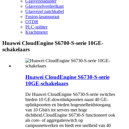
Glasvezeladapter
Glasvezelverdeelkast
Glasvezel patchkabel
Fusion-lasapparaat
OTDR
PLC-splitter
Krachtmeter
Huawei CloudEngine S6700-S-serie 10GE-
schakelaars
Huawei CloudEngine S6730-S-serie
10GE-schakelaars
De Huawei CloudEngine S6730-S-serie switches
bieden 10 GE-downlinkpoorten naast 40 GE-
uplinkpoorten en bieden hogesnelheidstoegang
van 10 Gbit/s tot servers met hoge
dichtheid.CloudEngine S6730-S functioneert ook
als core- of aggregatieswitch op
campusnetwerken en biedt een snelheid van 40