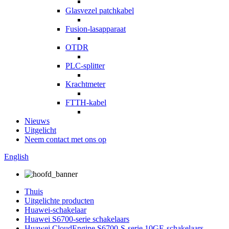
Glasvezel patchkabel
Fusion-lasapparaat
OTDR
PLC-splitter
Krachtmeter
FTTH-kabel
Nieuws
Uitgelicht
Neem contact met ons op
English
Thuis
Uitgelichte producten
Huawei-schakelaar
Huawei S6700-serie schakelaars
Huawei CloudEngine S6700-S-serie 10GE-schakelaars