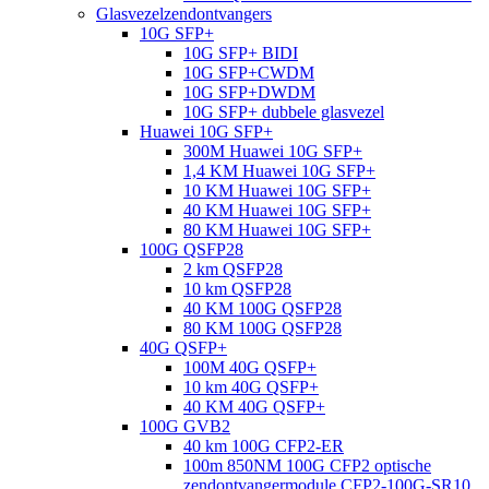
Glasvezelzendontvangers
10G SFP+
10G SFP+ BIDI
10G SFP+CWDM
10G SFP+DWDM
10G SFP+ dubbele glasvezel
Huawei 10G SFP+
300M Huawei 10G SFP+
1,4 KM Huawei 10G SFP+
10 KM Huawei 10G SFP+
40 KM Huawei 10G SFP+
80 KM Huawei 10G SFP+
100G QSFP28
2 km QSFP28
10 km QSFP28
40 KM 100G QSFP28
80 KM 100G QSFP28
40G QSFP+
100M 40G QSFP+
10 km 40G QSFP+
40 KM 40G QSFP+
100G GVB2
40 km 100G CFP2-ER
100m 850NM 100G CFP2 optische
zendontvangermodule CFP2-100G-SR10