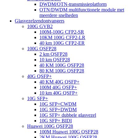
DWDM/OTN-transmissieplatform
OTN/DWDM multifunctionele module met
meerdere snelheden
Glasvezelzendontvangers
100G GVB2
100M-100G CFP2-SR
10KM 100G CFP2-LR
40 km 100G CFP2-ER
100G QSFP28
2 km QSFP28
10 km QSFP28
40 KM 100G QSFP28
80 KM 100G QSFP28
40G QSFP+
40 KM 40G QSFP+
100M 40G QSFP+
10 km 40G QSFP+
10G SFP+
10G SFP+CWDM
10G SFP+DWDM
10G SFP+ dubbele glasvezel
10G SFP+ BIDI
Huawei 100G QSFP28
100M Huawei 100G QSFP28
2KM Huawei 100G QSFP28