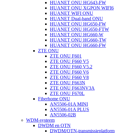
HUANET ONU HG643-FW
HUANET ONU XGPON WIFI6
HUANET WIFI ONU
HUANET Dual-band ONU
HUANET ONU HG650-FW
HUANET ONU HG650-FTW
HUANET ONU HG660-W
HUANET ONU HG660-TW
HUANET ONU HG660-FW
ZTE ONU
ZTE ONU F601
ZTE ONU F660 V5
ZTE ONU F660 V5.2
ZTE ONU F660 V6
ZTE ONU F660 V8
ZTE ONU F663N
ZTE ONU F663NV3A
ZTE ONU F670L
Fiberhome ONU
AN5506-01A MINI
AN5506-01A PLUS
AN5506-02B
WDM-systeem
DWDM en OTN
DWDM/OTN-transmissieplatform