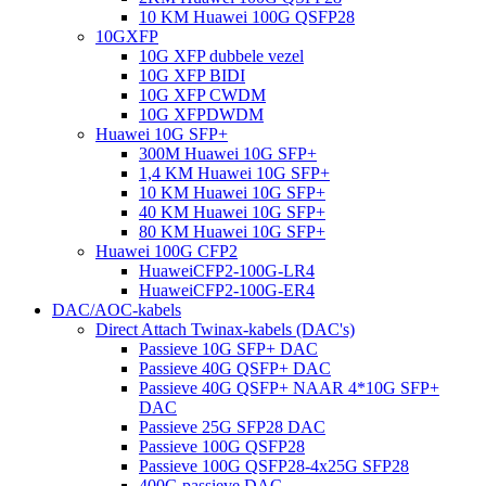
10 KM Huawei 100G QSFP28
10GXFP
10G XFP dubbele vezel
10G XFP BIDI
10G XFP CWDM
10G XFPDWDM
Huawei 10G SFP+
300M Huawei 10G SFP+
1,4 KM Huawei 10G SFP+
10 KM Huawei 10G SFP+
40 KM Huawei 10G SFP+
80 KM Huawei 10G SFP+
Huawei 100G CFP2
HuaweiCFP2-100G-LR4
HuaweiCFP2-100G-ER4
DAC/AOC-kabels
Direct Attach Twinax-kabels (DAC's)
Passieve 10G SFP+ DAC
Passieve 40G QSFP+ DAC
Passieve 40G QSFP+ NAAR 4*10G SFP+
DAC
Passieve 25G SFP28 DAC
Passieve 100G QSFP28
Passieve 100G QSFP28-4x25G SFP28
400G passieve DAC