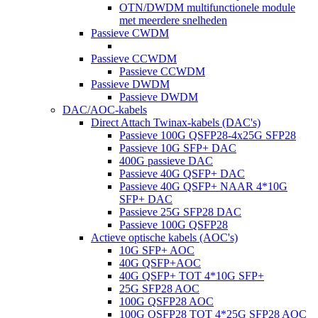
OTN/DWDM multifunctionele module
met meerdere snelheden
Passieve CWDM
Passieve CCWDM
Passieve CCWDM
Passieve DWDM
Passieve DWDM
DAC/AOC-kabels
Direct Attach Twinax-kabels (DAC's)
Passieve 100G QSFP28-4x25G SFP28
Passieve 10G SFP+ DAC
400G passieve DAC
Passieve 40G QSFP+ DAC
Passieve 40G QSFP+ NAAR 4*10G
SFP+ DAC
Passieve 25G SFP28 DAC
Passieve 100G QSFP28
Actieve optische kabels (AOC's)
10G SFP+ AOC
40G QSFP+AOC
40G QSFP+ TOT 4*10G SFP+
25G SFP28 AOC
100G QSFP28 AOC
100G QSFP28 TOT 4*25G SFP28 AOC