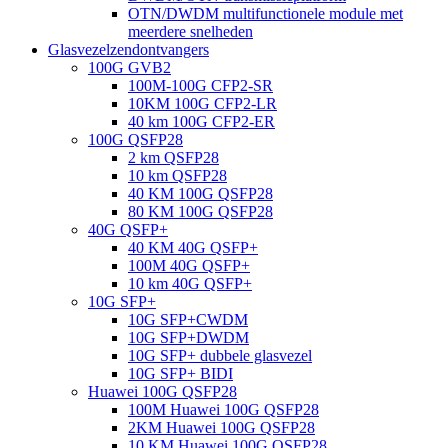
OTN/DWDM multifunctionele module met
meerdere snelheden
Glasvezelzendontvangers
100G GVB2
100M-100G CFP2-SR
10KM 100G CFP2-LR
40 km 100G CFP2-ER
100G QSFP28
2 km QSFP28
10 km QSFP28
40 KM 100G QSFP28
80 KM 100G QSFP28
40G QSFP+
40 KM 40G QSFP+
100M 40G QSFP+
10 km 40G QSFP+
10G SFP+
10G SFP+CWDM
10G SFP+DWDM
10G SFP+ dubbele glasvezel
10G SFP+ BIDI
Huawei 100G QSFP28
100M Huawei 100G QSFP28
2KM Huawei 100G QSFP28
10 KM Huawei 100G QSFP28