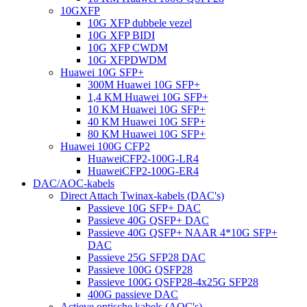
10GXFP
10G XFP dubbele vezel
10G XFP BIDI
10G XFP CWDM
10G XFPDWDM
Huawei 10G SFP+
300M Huawei 10G SFP+
1,4 KM Huawei 10G SFP+
10 KM Huawei 10G SFP+
40 KM Huawei 10G SFP+
80 KM Huawei 10G SFP+
Huawei 100G CFP2
HuaweiCFP2-100G-LR4
HuaweiCFP2-100G-ER4
DAC/AOC-kabels
Direct Attach Twinax-kabels (DAC's)
Passieve 10G SFP+ DAC
Passieve 40G QSFP+ DAC
Passieve 40G QSFP+ NAAR 4*10G SFP+
DAC
Passieve 25G SFP28 DAC
Passieve 100G QSFP28
Passieve 100G QSFP28-4x25G SFP28
400G passieve DAC
Actieve optische kabels (AOC's)