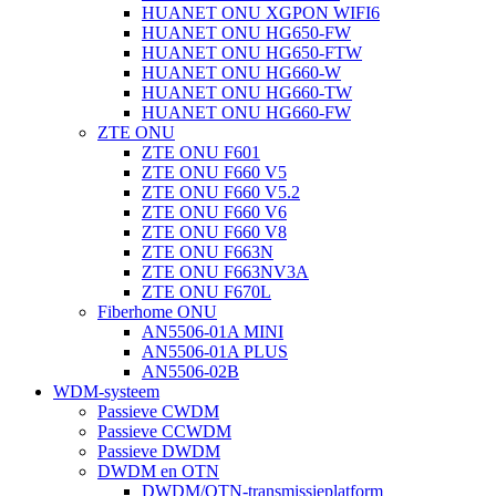
HUANET ONU XGPON WIFI6
HUANET ONU HG650-FW
HUANET ONU HG650-FTW
HUANET ONU HG660-W
HUANET ONU HG660-TW
HUANET ONU HG660-FW
ZTE ONU
ZTE ONU F601
ZTE ONU F660 V5
ZTE ONU F660 V5.2
ZTE ONU F660 V6
ZTE ONU F660 V8
ZTE ONU F663N
ZTE ONU F663NV3A
ZTE ONU F670L
Fiberhome ONU
AN5506-01A MINI
AN5506-01A PLUS
AN5506-02B
WDM-systeem
Passieve CWDM
Passieve CCWDM
Passieve DWDM
DWDM en OTN
DWDM/OTN-transmissieplatform