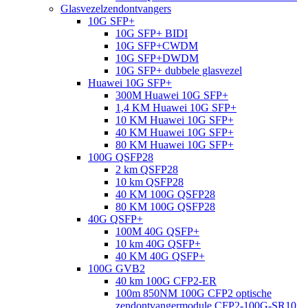
Glasvezelzendontvangers
10G SFP+
10G SFP+ BIDI
10G SFP+CWDM
10G SFP+DWDM
10G SFP+ dubbele glasvezel
Huawei 10G SFP+
300M Huawei 10G SFP+
1,4 KM Huawei 10G SFP+
10 KM Huawei 10G SFP+
40 KM Huawei 10G SFP+
80 KM Huawei 10G SFP+
100G QSFP28
2 km QSFP28
10 km QSFP28
40 KM 100G QSFP28
80 KM 100G QSFP28
40G QSFP+
100M 40G QSFP+
10 km 40G QSFP+
40 KM 40G QSFP+
100G GVB2
40 km 100G CFP2-ER
100m 850NM 100G CFP2 optische
zendontvangermodule CFP2-100G-SR10