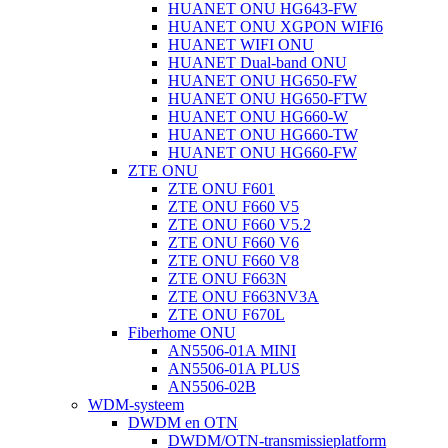
HUANET ONU HG643-FW
HUANET ONU XGPON WIFI6
HUANET WIFI ONU
HUANET Dual-band ONU
HUANET ONU HG650-FW
HUANET ONU HG650-FTW
HUANET ONU HG660-W
HUANET ONU HG660-TW
HUANET ONU HG660-FW
ZTE ONU
ZTE ONU F601
ZTE ONU F660 V5
ZTE ONU F660 V5.2
ZTE ONU F660 V6
ZTE ONU F660 V8
ZTE ONU F663N
ZTE ONU F663NV3A
ZTE ONU F670L
Fiberhome ONU
AN5506-01A MINI
AN5506-01A PLUS
AN5506-02B
WDM-systeem
DWDM en OTN
DWDM/OTN-transmissieplatform