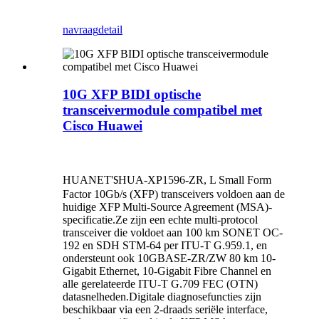
navraag
detail
10G XFP BIDI optische
transceivermodule compatibel met
Cisco Huawei
HUANET'
HUA-XP1596-ZR, L Small Form
S
Factor 10Gb/s (XFP) transceivers voldoen aan de
huidige XFP Multi-Source Agreement (MSA)-
specificatie.Ze zijn een echte multi-protocol
transceiver die voldoet aan 100 km SONET OC-
192 en SDH STM-64 per ITU-T G.959.1, en
ondersteunt ook 10GBASE-ZR/ZW 80 km 10-
Gigabit Ethernet, 10-Gigabit Fibre Channel en
alle gerelateerde ITU-T G.709 FEC (OTN)
datasnelheden.Digitale diagnosefuncties zijn
beschikbaar via een 2-draads seriële interface,