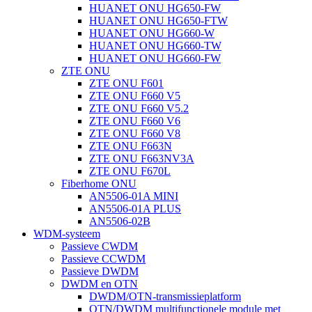
HUANET ONU HG650-FW
HUANET ONU HG650-FTW
HUANET ONU HG660-W
HUANET ONU HG660-TW
HUANET ONU HG660-FW
ZTE ONU
ZTE ONU F601
ZTE ONU F660 V5
ZTE ONU F660 V5.2
ZTE ONU F660 V6
ZTE ONU F660 V8
ZTE ONU F663N
ZTE ONU F663NV3A
ZTE ONU F670L
Fiberhome ONU
AN5506-01A MINI
AN5506-01A PLUS
AN5506-02B
WDM-systeem
Passieve CWDM
Passieve CCWDM
Passieve DWDM
DWDM en OTN
DWDM/OTN-transmissieplatform
OTN/DWDM multifunctionele module met