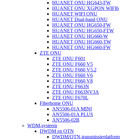
HUANET ONU HG643-FW
HUANET ONU XGPON WIFI6
HUANET WIFI ONU
HUANET Dual-band ONU
HUANET ONU HG650-FW
HUANET ONU HG650-FTW
HUANET ONU HG660-W
HUANET ONU HG660-TW
HUANET ONU HG660-FW
ZTE ONU
ZTE ONU F601
ZTE ONU F660 V5
ZTE ONU F660 V5.2
ZTE ONU F660 V6
ZTE ONU F660 V8
ZTE ONU F663N
ZTE ONU F663NV3A
ZTE ONU F670L
Fiberhome ONU
AN5506-01A MINI
AN5506-01A PLUS
AN5506-02B
WDM-systeem
DWDM en OTN
DWDM/OTN-transmissieplatform