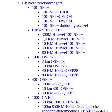
Glasvezelzendontvangers
10G SFP+
10G SFP+ BIDI
10G SFP+CWDM
10G SFP+DWDM
10G SFP+ dubbele glasvezel
Huawei 10G SFP+
300M Huawei 10G SFP+
1,4 KM Huawei 10G SFP+
10 KM Huawei 10G SFP+
40 KM Huawei 10G SFP+
80 KM Huawei 10G SFP+
100G QSFP28
2 km QSFP28
10 km QSFP28
40 KM 100G QSFP28
80 KM 100G QSFP28
40G QSFP+
100M 40G QSFP+
10 km 40G QSFP+
40 KM 40G QSFP+
100G GVB2
40 km 100G CFP2-ER
100m 850NM 100G CFP2 optische
zendontvangermodule CFP2-100G-SR10