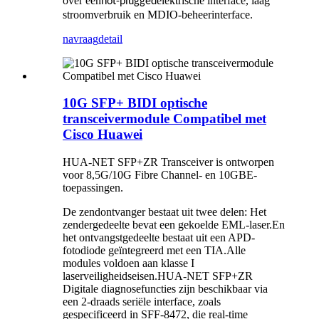
over een
elektrische interface, laag
hot-plugged
stroomverbruik en MDIO-beheerinterface.
navraag
detail
10G SFP+ BIDI optische
transceivermodule Compatibel met
Cisco Huawei
HUA-NET SFP+ZR Transceiver is ontworpen
voor 8,5G/10G Fibre Channel- en 10GBE-
toepassingen.
De zendontvanger bestaat uit twee delen: Het
zendergedeelte bevat een gekoelde EML-laser.En
het ontvangstgedeelte bestaat uit een APD-
fotodiode geïntegreerd met een TIA.Alle
modules voldoen aan klasse I
laserveiligheidseisen.HUA-NET SFP+ZR
Digitale diagnosefuncties zijn beschikbaar via
een 2-draads seriële interface, zoals
gespecificeerd in SFF-8472, die real-time