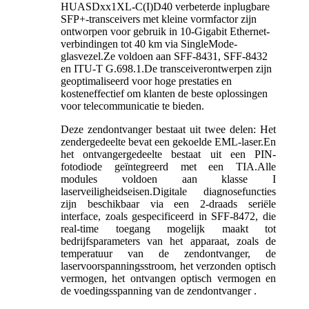
HUASDxx1XL-C(I)D40 verbeterde inplugbare
SFP+-transceivers met kleine vormfactor zijn
ontworpen voor gebruik in 10-Gigabit Ethernet-
verbindingen tot 40 km via SingleMode-
glasvezel.Ze voldoen aan SFF-8431, SFF-8432
en ITU-T G.698.1.De transceiverontwerpen zijn
geoptimaliseerd voor hoge prestaties en
kosteneffectief om klanten de beste oplossingen
voor telecommunicatie te bieden.
Deze zendontvanger bestaat uit twee delen: Het
zendergedeelte bevat een gekoelde EML-laser.En
het ontvangergedeelte bestaat uit een PIN-
fotodiode geïntegreerd met een TIA.Alle
modules voldoen aan klasse I
laserveiligheidseisen.Digitale diagnosefuncties
zijn beschikbaar via een 2-draads seriële
interface, zoals gespecificeerd in SFF-8472, die
real-time toegang mogelijk maakt tot
bedrijfsparameters van het apparaat, zoals de
temperatuur van de zendontvanger, de
laservoorspanningsstroom, het verzonden optisch
vermogen, het ontvangen optisch vermogen en
de voedingsspanning van de zendontvanger .