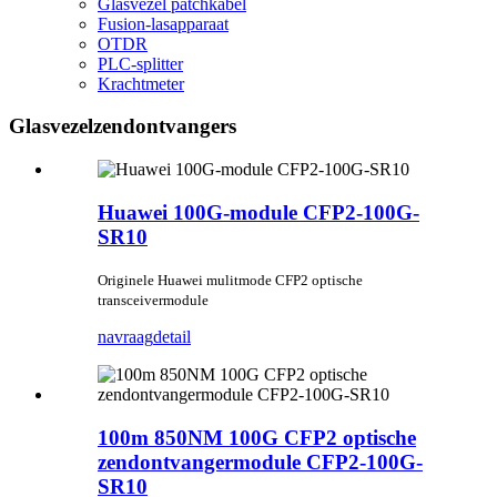
Glasvezel patchkabel
Fusion-lasapparaat
OTDR
PLC-splitter
Krachtmeter
Glasvezelzendontvangers
Huawei 100G-module CFP2-100G-
SR10
Originele Huawei mulitmode CFP2 optische
transceivermodule
navraag
detail
100m 850NM 100G CFP2 optische
zendontvangermodule CFP2-100G-
SR10