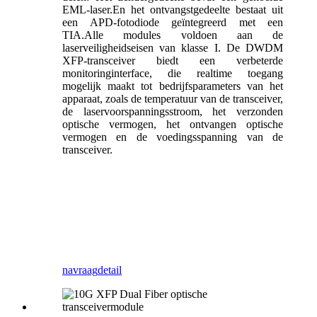
EML-laser.En het ontvangstgedeelte bestaat uit
een APD-fotodiode geïntegreerd met een
TIA.Alle modules voldoen aan de
laserveiligheidseisen van klasse I. De DWDM
XFP-transceiver biedt een verbeterde
monitoringinterface, die realtime toegang
mogelijk maakt tot bedrijfsparameters van het
apparaat, zoals de temperatuur van de transceiver,
de laservoorspanningsstroom, het verzonden
optische vermogen, het ontvangen optische
vermogen en de voedingsspanning van de
transceiver.
navraag
detail