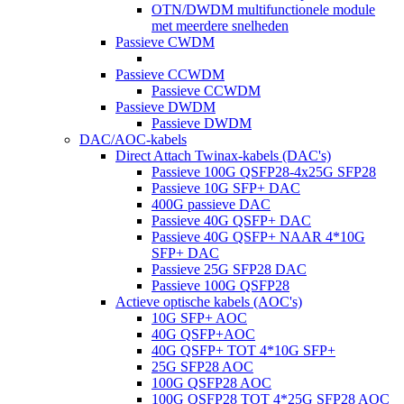
OTN/DWDM multifunctionele module
met meerdere snelheden
Passieve CWDM
Passieve CCWDM
Passieve CCWDM
Passieve DWDM
Passieve DWDM
DAC/AOC-kabels
Direct Attach Twinax-kabels (DAC's)
Passieve 100G QSFP28-4x25G SFP28
Passieve 10G SFP+ DAC
400G passieve DAC
Passieve 40G QSFP+ DAC
Passieve 40G QSFP+ NAAR 4*10G
SFP+ DAC
Passieve 25G SFP28 DAC
Passieve 100G QSFP28
Actieve optische kabels (AOC's)
10G SFP+ AOC
40G QSFP+AOC
40G QSFP+ TOT 4*10G SFP+
25G SFP28 AOC
100G QSFP28 AOC
100G QSFP28 TOT 4*25G SFP28 AOC