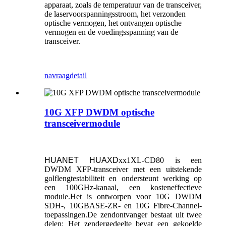
apparaat, zoals de temperatuur van de transceiver,
de laservoorspanningsstroom, het verzonden
optische vermogen, het ontvangen optische
vermogen en de voedingsspanning van de
transceiver.
navraag
detail
10G XFP DWDM optische
transceivermodule
HUANET
HUAXD
xx1XL-CD80 is een
DWDM XFP-transceiver met een uitstekende
golflengtestabiliteit en ondersteunt werking op
een 100GHz-kanaal, een kosteneffectieve
module.Het is ontworpen voor 10G DWDM
SDH-, 10GBASE-ZR- en 10G Fibre-Channel-
toepassingen.De zendontvanger bestaat uit twee
delen: Het zendergedeelte bevat een gekoelde