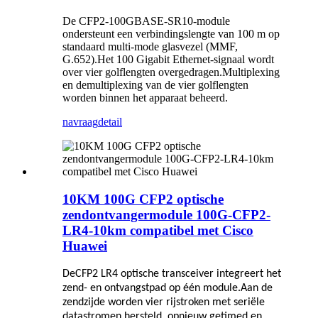
De CFP2-100GBASE-SR10-module
ondersteunt een verbindingslengte van 100 m op
standaard multi-mode glasvezel (MMF,
G.652).Het 100 Gigabit Ethernet-signaal wordt
over vier golflengten overgedragen.Multiplexing
en demultiplexing van de vier golflengten
worden binnen het apparaat beheerd.
navraag
detail
10KM 100G CFP2 optische
zendontvangermodule 100G-CFP2-
LR4-10km compatibel met Cisco
Huawei
De
CFP2 LR4 optische transceiver integreert het
zend- en ontvangstpad op één module.Aan de
zendzijde worden vier rijstroken met seriële
datastromen hersteld, opnieuw getimed en