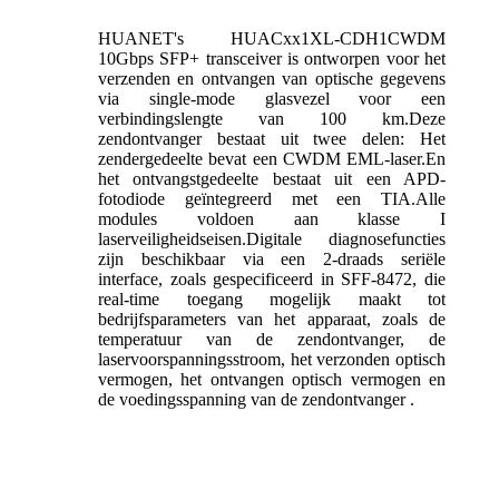
HUANET
'
s
HUACxx1XL-CDH1
CWDM
10Gbps SFP+ transceiver is ontworpen voor het
verzenden en ontvangen van optische gegevens
via single-mode glasvezel voor een
verbindingslengte van 100 km.Deze
zendontvanger bestaat uit twee delen: Het
zendergedeelte bevat een CWDM EML-laser.En
het ontvangstgedeelte bestaat uit een APD-
fotodiode geïntegreerd met een TIA.Alle
modules voldoen aan klasse I
laserveiligheidseisen.Digitale diagnosefuncties
zijn beschikbaar via een 2-draads seriële
interface, zoals gespecificeerd in SFF-8472, die
real-time toegang mogelijk maakt tot
bedrijfsparameters van het apparaat, zoals de
temperatuur van de zendontvanger, de
laservoorspanningsstroom, het verzonden optisch
vermogen, het ontvangen optisch vermogen en
de voedingsspanning van de zendontvanger .