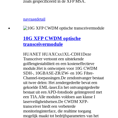
zoals gespecificeerd in de XFP MSA.
navraag
detail
10G XFP CWDM optische
transceivermodule
HUANET
HUAXCxx1XL-CDH1
Deze
Transceiver vertoont een uitstekende
golflengtestabiliteit en een kosteneffectieve
module.Het is ontworpen voor 10G CWDM
SDH-, 10GBASE-ZR/ZW- en 10G Fibre-
Channel-toepassingen.De zendontvanger bestaat
uit twee delen: Het zendergedeelte bevat een
gekoelde EML-laser.En het ontvangstgedeelte
bestaat uit een APD-fotodiode geïntegreerd met
een TIA.Alle modules voldoen aan klasse I
laserveiligheidseisen.De CWDM XFP-
transceiver biedt een verbeterde
monitoringinterface, die realtime toegang
mogelijk maakt tot bedrijfsparameters van het