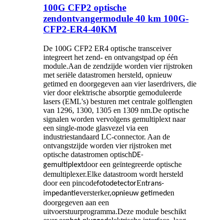
100G CFP2 optische
zendontvangermodule 40 km 100G-
CFP2-ER4-40KM
De 100G CFP2 ER4 optische transceiver
integreert het zend- en ontvangstpad op één
module.Aan de zendzijde worden vier rijstroken
met seriële datastromen hersteld, opnieuw
getimed en doorgegeven aan vier laserdrivers, die
vier door elektrische absorptie gemoduleerde
lasers (EML's) besturen met centrale golflengten
van 1296, 1300, 1305 en 1309 nm.De optische
signalen worden vervolgens gemultiplext naar
een single-mode glasvezel via een
industriestandaard LC-connector. Aan de
ontvangstzijde worden vier rijstroken met
optische datastromen optisch
DE-
door een geïntegreerde optische
gemultiplext
demultiplexer.Elke datastroom wordt hersteld
door een pincode
En
fotodetector
trans-
versterker,
en
impedantie
opnieuw getimed
doorgegeven aan een
uitvoerstuurprogramma.Deze module beschikt