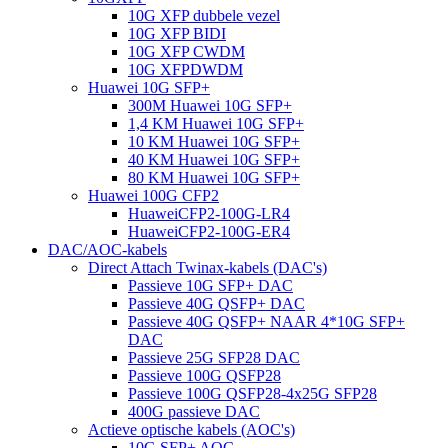
10G XFP dubbele vezel
10G XFP BIDI
10G XFP CWDM
10G XFPDWDM
Huawei 10G SFP+
300M Huawei 10G SFP+
1,4 KM Huawei 10G SFP+
10 KM Huawei 10G SFP+
40 KM Huawei 10G SFP+
80 KM Huawei 10G SFP+
Huawei 100G CFP2
HuaweiCFP2-100G-LR4
HuaweiCFP2-100G-ER4
DAC/AOC-kabels
Direct Attach Twinax-kabels (DAC's)
Passieve 10G SFP+ DAC
Passieve 40G QSFP+ DAC
Passieve 40G QSFP+ NAAR 4*10G SFP+
DAC
Passieve 25G SFP28 DAC
Passieve 100G QSFP28
Passieve 100G QSFP28-4x25G SFP28
400G passieve DAC
Actieve optische kabels (AOC's)
10G SFP+ AOC