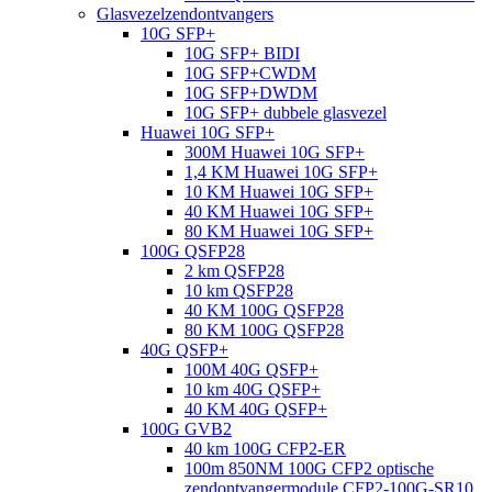
Glasvezelzendontvangers
10G SFP+
10G SFP+ BIDI
10G SFP+CWDM
10G SFP+DWDM
10G SFP+ dubbele glasvezel
Huawei 10G SFP+
300M Huawei 10G SFP+
1,4 KM Huawei 10G SFP+
10 KM Huawei 10G SFP+
40 KM Huawei 10G SFP+
80 KM Huawei 10G SFP+
100G QSFP28
2 km QSFP28
10 km QSFP28
40 KM 100G QSFP28
80 KM 100G QSFP28
40G QSFP+
100M 40G QSFP+
10 km 40G QSFP+
40 KM 40G QSFP+
100G GVB2
40 km 100G CFP2-ER
100m 850NM 100G CFP2 optische
zendontvangermodule CFP2-100G-SR10