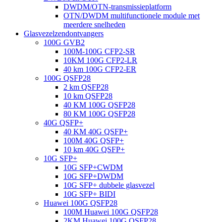
DWDM/OTN-transmissieplatform
OTN/DWDM multifunctionele module met
meerdere snelheden
Glasvezelzendontvangers
100G GVB2
100M-100G CFP2-SR
10KM 100G CFP2-LR
40 km 100G CFP2-ER
100G QSFP28
2 km QSFP28
10 km QSFP28
40 KM 100G QSFP28
80 KM 100G QSFP28
40G QSFP+
40 KM 40G QSFP+
100M 40G QSFP+
10 km 40G QSFP+
10G SFP+
10G SFP+CWDM
10G SFP+DWDM
10G SFP+ dubbele glasvezel
10G SFP+ BIDI
Huawei 100G QSFP28
100M Huawei 100G QSFP28
2KM Huawei 100G QSFP28