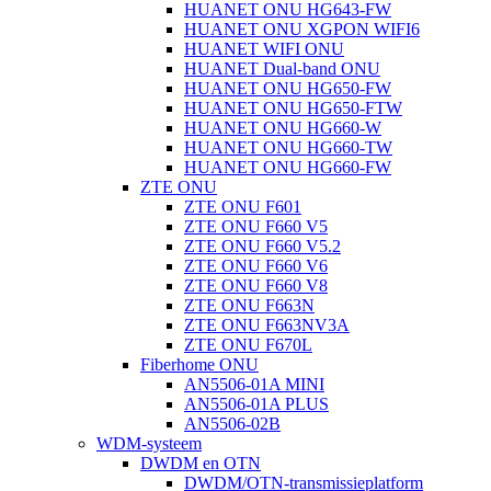
HUANET ONU HG643-FW
HUANET ONU XGPON WIFI6
HUANET WIFI ONU
HUANET Dual-band ONU
HUANET ONU HG650-FW
HUANET ONU HG650-FTW
HUANET ONU HG660-W
HUANET ONU HG660-TW
HUANET ONU HG660-FW
ZTE ONU
ZTE ONU F601
ZTE ONU F660 V5
ZTE ONU F660 V5.2
ZTE ONU F660 V6
ZTE ONU F660 V8
ZTE ONU F663N
ZTE ONU F663NV3A
ZTE ONU F670L
Fiberhome ONU
AN5506-01A MINI
AN5506-01A PLUS
AN5506-02B
WDM-systeem
DWDM en OTN
DWDM/OTN-transmissieplatform