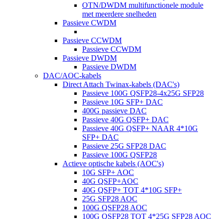
OTN/DWDM multifunctionele module
met meerdere snelheden
Passieve CWDM
Passieve CCWDM
Passieve CCWDM
Passieve DWDM
Passieve DWDM
DAC/AOC-kabels
Direct Attach Twinax-kabels (DAC's)
Passieve 100G QSFP28-4x25G SFP28
Passieve 10G SFP+ DAC
400G passieve DAC
Passieve 40G QSFP+ DAC
Passieve 40G QSFP+ NAAR 4*10G
SFP+ DAC
Passieve 25G SFP28 DAC
Passieve 100G QSFP28
Actieve optische kabels (AOC's)
10G SFP+ AOC
40G QSFP+AOC
40G QSFP+ TOT 4*10G SFP+
25G SFP28 AOC
100G QSFP28 AOC
100G QSFP28 TOT 4*25G SFP28 AOC