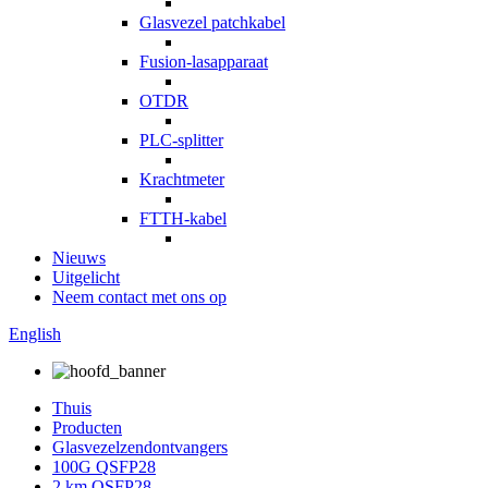
Glasvezel patchkabel
Fusion-lasapparaat
OTDR
PLC-splitter
Krachtmeter
FTTH-kabel
Nieuws
Uitgelicht
Neem contact met ons op
English
Thuis
Producten
Glasvezelzendontvangers
100G QSFP28
2 km QSFP28