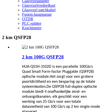
Glasvezeladapter
Glasvezelverdeelkast
Glasvezel patchkabel
Fusion-lasapparaat
OTDR
PLC-splitter
Krachtmeter
2 km QSFP28
2 km 100G QSFP28
HUA-QS1H-3102
D
is een parallelle 100Gb/s
Quad Small Form-factor Pluggable (QSFP28)
optische module.Het zorgt voor een grotere
poortdichtheid en een besparing op de totale
systeemkosten.De QSFP28 full-duplex optische
module biedt 4 onafhankelijke zend- en
ontvangstkanalen, elk geschikt voor een
werking van 25 Gb/s voor een totale
datasnelheid van 100 Gb/s op 2 km single-mode
glasvezel.