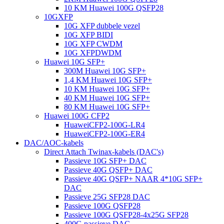
10 KM Huawei 100G QSFP28
10GXFP
10G XFP dubbele vezel
10G XFP BIDI
10G XFP CWDM
10G XFPDWDM
Huawei 10G SFP+
300M Huawei 10G SFP+
1,4 KM Huawei 10G SFP+
10 KM Huawei 10G SFP+
40 KM Huawei 10G SFP+
80 KM Huawei 10G SFP+
Huawei 100G CFP2
HuaweiCFP2-100G-LR4
HuaweiCFP2-100G-ER4
DAC/AOC-kabels
Direct Attach Twinax-kabels (DAC's)
Passieve 10G SFP+ DAC
Passieve 40G QSFP+ DAC
Passieve 40G QSFP+ NAAR 4*10G SFP+
DAC
Passieve 25G SFP28 DAC
Passieve 100G QSFP28
Passieve 100G QSFP28-4x25G SFP28
400G passieve DAC