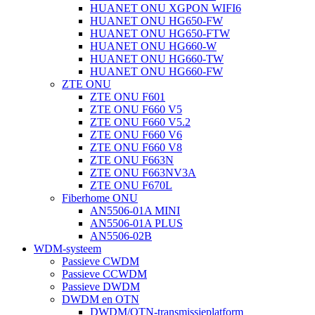
HUANET ONU XGPON WIFI6
HUANET ONU HG650-FW
HUANET ONU HG650-FTW
HUANET ONU HG660-W
HUANET ONU HG660-TW
HUANET ONU HG660-FW
ZTE ONU
ZTE ONU F601
ZTE ONU F660 V5
ZTE ONU F660 V5.2
ZTE ONU F660 V6
ZTE ONU F660 V8
ZTE ONU F663N
ZTE ONU F663NV3A
ZTE ONU F670L
Fiberhome ONU
AN5506-01A MINI
AN5506-01A PLUS
AN5506-02B
WDM-systeem
Passieve CWDM
Passieve CCWDM
Passieve DWDM
DWDM en OTN
DWDM/OTN-transmissieplatform