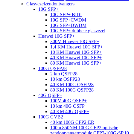
Glasvezelzendontvangers
10G SFP+
10G SFP+ BIDI
10G SFP+CWDM
10G SFP+DWDM
10G SFP+ dubbele glasvezel
Huawei 10G SFP+
300M Huawei 10G SFP+
1,4 KM Huawei 10G SFP+
10 KM Huawei 10G SFP+
40 KM Huawei 10G SFP+
80 KM Huawei 10G SFP+
100G QSFP28
2 km QSFP28
10 km QSFP28
40 KM 100G QSFP28
80 KM 100G QSFP28
40G QSFP+
100M 40G QSFP+
10 km 40G QSFP+
40 KM 40G QSFP+
100G GVB2
40 km 100G CFP2-ER
100m 850NM 100G CFP2 optische
zendontvangermodule CFP2-100G-SR10