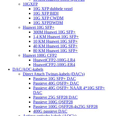
10GXFP
10G XFP dubbele vezel
10G XFP BIDI
10G XFP CWDM
10G XFPDWDM
Huawei 10G SFP+
300M Huawei 10G SFP+
1,4 KM Huawei 10G SFP+
10 KM Huawei 10G SFP+
40 KM Huawei 10G SFP+
80 KM Huawei 10G SFP+
Huawei 100G CFP2
HuaweiCFP2-100G-LR4
HuaweiCFP2-100G-ER4
DAC/AOC-kabels
Direct Attach Twinax-kabels (DAC's)
Passieve 10G SFP+ DAC
Passieve 40G QSFP+ DAC
Passieve 40G QSFP+ NAAR 4*10G SFP+
DAC
Passieve 25G SFP28 DAC
Passieve 100G QSFP28
Passieve 100G QSFP28-4x25G SFP28
400G passieve DAC
Actieve optische kabels (AOC's)