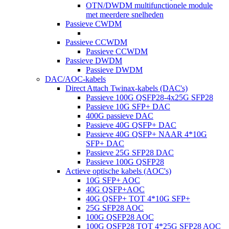
OTN/DWDM multifunctionele module
met meerdere snelheden
Passieve CWDM
Passieve CCWDM
Passieve CCWDM
Passieve DWDM
Passieve DWDM
DAC/AOC-kabels
Direct Attach Twinax-kabels (DAC's)
Passieve 100G QSFP28-4x25G SFP28
Passieve 10G SFP+ DAC
400G passieve DAC
Passieve 40G QSFP+ DAC
Passieve 40G QSFP+ NAAR 4*10G
SFP+ DAC
Passieve 25G SFP28 DAC
Passieve 100G QSFP28
Actieve optische kabels (AOC's)
10G SFP+ AOC
40G QSFP+AOC
40G QSFP+ TOT 4*10G SFP+
25G SFP28 AOC
100G QSFP28 AOC
100G QSFP28 TOT 4*25G SFP28 AOC