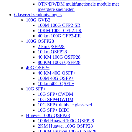
OTN/DWDM multifunctionele module met
meerdere snelheden
Glasvezelzendontvangers
100G GVB2
100M-100G CFP2-SR
10KM 100G CFP2-LR
40 km 100G CFP2-ER
100G QSFP28
2 km QSFP28
10 km QSFP28
40 KM 100G QSFP28
80 KM 100G QSFP28
40G QSFP+
40 KM 40G QSFP+
100M 40G QSFP+
10 km 40G QSFP+
10G SFP+
10G SFP+CWDM
10G SFP+DWDM
10G SFP+ dubbele glasvezel
10G SFP+ BIDI
Huawei 100G QSFP28
100M Huawei 100G QSFP28
2KM Huawei 100G QSFP28
10 KM Huawei 100G QSFP28