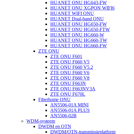
HUANET ONU HG643-FW
HUANET ONU XGPON WIFI6
HUANET WIFI ONU
HUANET Dual-band ONU
HUANET ONU HG650-FW
HUANET ONU HG650-FTW
HUANET ONU HG660-W
HUANET ONU HG660-TW
HUANET ONU HG660-FW
ZTE ONU
ZTE ONU F601
ZTE ONU F660 V5
ZTE ONU F660 V5.2
ZTE ONU F660 V6
ZTE ONU F660 V8
ZTE ONU F663N
ZTE ONU F663NV3A
ZTE ONU F670L
Fiberhome ONU
AN5506-01A MINI
AN5506-01A PLUS
AN5506-02B
WDM-systeem
DWDM en OTN
DWDM/OTN-transmissieplatform