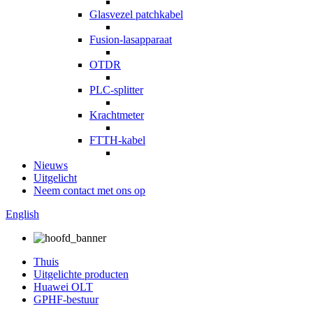
Glasvezel patchkabel
Fusion-lasapparaat
OTDR
PLC-splitter
Krachtmeter
FTTH-kabel
Nieuws
Uitgelicht
Neem contact met ons op
English
Thuis
Uitgelichte producten
Huawei OLT
GPHF-bestuur