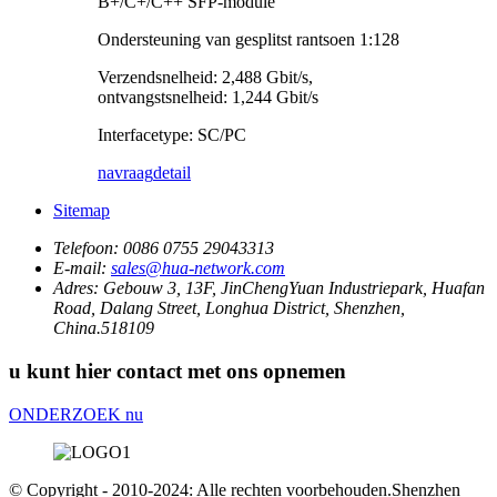
B+/C+/C++ SFP-module
Ondersteuning van gesplitst rantsoen 1:128
Verzendsnelheid: 2,488 Gbit/s,
ontvangstsnelheid: 1,244 Gbit/s
Interfacetype: SC/PC
navraag
detail
Sitemap
Telefoon:
0086 0755 29043313
E-mail:
sales@hua-network.com
Adres:
Gebouw 3, 13F, JinChengYuan Industriepark, Huafan
Road, Dalang Street, Longhua District, Shenzhen,
China.518109
u kunt hier contact met ons opnemen
ONDERZOEK nu
© Copyright - 2010-2024: Alle rechten voorbehouden.Shenzhen