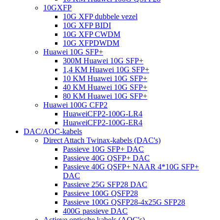
10GXFP
10G XFP dubbele vezel
10G XFP BIDI
10G XFP CWDM
10G XFPDWDM
Huawei 10G SFP+
300M Huawei 10G SFP+
1,4 KM Huawei 10G SFP+
10 KM Huawei 10G SFP+
40 KM Huawei 10G SFP+
80 KM Huawei 10G SFP+
Huawei 100G CFP2
HuaweiCFP2-100G-LR4
HuaweiCFP2-100G-ER4
DAC/AOC-kabels
Direct Attach Twinax-kabels (DAC's)
Passieve 10G SFP+ DAC
Passieve 40G QSFP+ DAC
Passieve 40G QSFP+ NAAR 4*10G SFP+
DAC
Passieve 25G SFP28 DAC
Passieve 100G QSFP28
Passieve 100G QSFP28-4x25G SFP28
400G passieve DAC
Actieve optische kabels (AOC's)