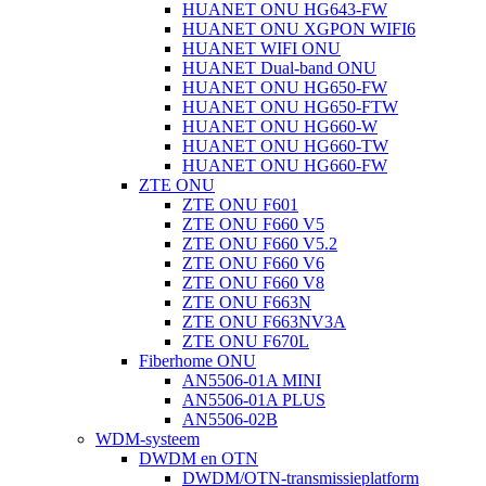
HUANET ONU HG643-FW
HUANET ONU XGPON WIFI6
HUANET WIFI ONU
HUANET Dual-band ONU
HUANET ONU HG650-FW
HUANET ONU HG650-FTW
HUANET ONU HG660-W
HUANET ONU HG660-TW
HUANET ONU HG660-FW
ZTE ONU
ZTE ONU F601
ZTE ONU F660 V5
ZTE ONU F660 V5.2
ZTE ONU F660 V6
ZTE ONU F660 V8
ZTE ONU F663N
ZTE ONU F663NV3A
ZTE ONU F670L
Fiberhome ONU
AN5506-01A MINI
AN5506-01A PLUS
AN5506-02B
WDM-systeem
DWDM en OTN
DWDM/OTN-transmissieplatform