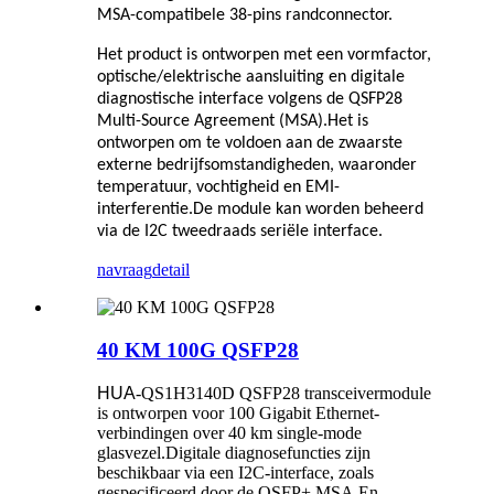
MSA-compatibele 38-pins randconnector.
Het product is ontworpen met een vormfactor,
optische/elektrische aansluiting en digitale
diagnostische interface volgens de QSFP28
Multi-Source Agreement (MSA).Het is
ontworpen om te voldoen aan de zwaarste
externe bedrijfsomstandigheden, waaronder
temperatuur, vochtigheid en EMI-
interferentie.De module kan worden beheerd
via de I2C tweedraads seriële interface.
navraag
detail
40 KM 100G QSFP28
HUA
-QS1H3140D QSFP28 transceivermodule
is ontworpen voor 100 Gigabit Ethernet-
verbindingen over 40 km single-mode
glasvezel.Digitale diagnosefuncties zijn
beschikbaar via een I2C-interface, zoals
gespecificeerd door de QSFP+ MSA.En