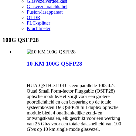
Glasvezelverdeelkast
Glasvezel patchkabel
Fusion-lasapparaat
OTDR
PLC-splitter
Krachtmeter
100G QSFP28
10 KM 100G QSFP28
HUA-QS1H-3110D is een parallelle 100Gb/s
Quad Small Form-factor Pluggable (QSFP28)
optische module.Het zorgt voor een grotere
poortdichtheid en een besparing op de totale
systeemkosten.De QSFP28 full-duplex optische
module biedt 4 onafhankelijke zend- en
ontvangstkanalen, elk geschikt voor een werking
van 25 Gb/s voor een totale datasnelheid van 100
Gb/s op 10 km single-mode glasvezel.