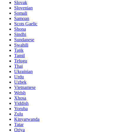
Slovak
Slovenian
Somali
Samoan
Scots Gaelic
Shona
Sindhi
Sundanese
Swahili
Tajik
Tamil
Telugu
Thai
Ukrainian
Urdu
Uzbek
Vietnamese
Welsh
Xhosa
Yiddish
Yoruba
Zulu
Kinyarwanda
Tatar
Oriya