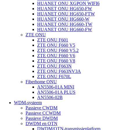
HUANET ONU XGPON WIFI6
HUANET ONU HG650-FW
HUANET ONU HG650-FTW
HUANET ONU HG660-W
HUANET ONU HG660-TW
HUANET ONU HG660-FW
ZTE ONU
ZTE ONU F601
ZTE ONU F660 V5
ZTE ONU F660 V5.2
ZTE ONU F660 V6
ZTE ONU F660 V8
ZTE ONU F663N
ZTE ONU F663NV3A
ZTE ONU F670L
Fiberhome ONU
AN5506-01A MINI
AN5506-01A PLUS
AN5506-02B
WDM-systeem
Passieve CWDM
Passieve CCWDM
Passieve DWDM
DWDM en OTN
DWDM/OTN-transmissieplatform