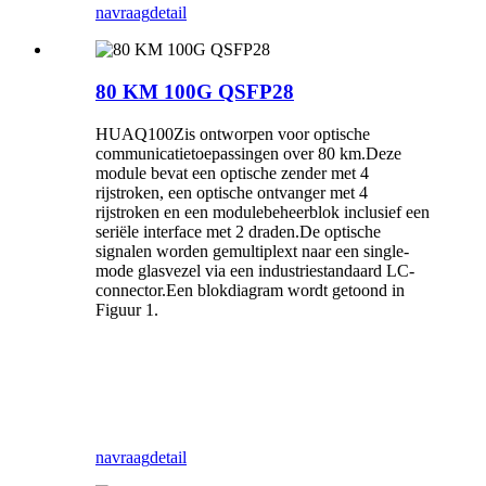
navraag
detail
80 KM 100G QSFP28
HUAQ100Z
is ontworpen voor optische
communicatietoepassingen over 80 km.Deze
module bevat een optische zender met 4
rijstroken, een optische ontvanger met 4
rijstroken en een modulebeheerblok inclusief een
seriële interface met 2 draden.De optische
signalen worden gemultiplext naar een single-
mode glasvezel via een industriestandaard LC-
connector.Een blokdiagram wordt getoond in
Figuur 1.
navraag
detail