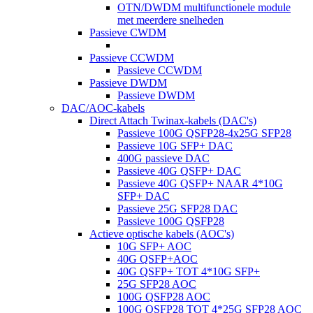
OTN/DWDM multifunctionele module
met meerdere snelheden
Passieve CWDM
Passieve CCWDM
Passieve CCWDM
Passieve DWDM
Passieve DWDM
DAC/AOC-kabels
Direct Attach Twinax-kabels (DAC's)
Passieve 100G QSFP28-4x25G SFP28
Passieve 10G SFP+ DAC
400G passieve DAC
Passieve 40G QSFP+ DAC
Passieve 40G QSFP+ NAAR 4*10G
SFP+ DAC
Passieve 25G SFP28 DAC
Passieve 100G QSFP28
Actieve optische kabels (AOC's)
10G SFP+ AOC
40G QSFP+AOC
40G QSFP+ TOT 4*10G SFP+
25G SFP28 AOC
100G QSFP28 AOC
100G QSFP28 TOT 4*25G SFP28 AOC