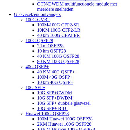
OTN/DWDM multifunctionele module met
meerdere snelheden
Glasvezelzendontvangers
100G GVB2
100M-100G CFP2-SR
10KM 100G CFP2-LR
40 km 100G CFP2-ER
100G QSFP28
2 km QSFP28
10 km QSFP28
40 KM 100G QSFP28
80 KM 100G QSFP28
40G QSFP+
40 KM 40G QSFP+
100M 40G QSFP+
10 km 40G QSFP+
10G SFP+
10G SFP+CWDM
10G SFP+DWDM
10G SFP+ dubbele glasvezel
10G SFP+ BIDI
Huawei 100G QSFP28
100M Huawei 100G QSFP28
2KM Huawei 100G QSFP28
10 KM Huawei 100G QSFP28