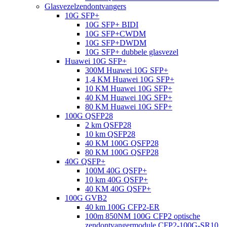
Glasvezelzendontvangers
10G SFP+
10G SFP+ BIDI
10G SFP+CWDM
10G SFP+DWDM
10G SFP+ dubbele glasvezel
Huawei 10G SFP+
300M Huawei 10G SFP+
1,4 KM Huawei 10G SFP+
10 KM Huawei 10G SFP+
40 KM Huawei 10G SFP+
80 KM Huawei 10G SFP+
100G QSFP28
2 km QSFP28
10 km QSFP28
40 KM 100G QSFP28
80 KM 100G QSFP28
40G QSFP+
100M 40G QSFP+
10 km 40G QSFP+
40 KM 40G QSFP+
100G GVB2
40 km 100G CFP2-ER
100m 850NM 100G CFP2 optische
zendontvangermodule CFP2-100G-SR10