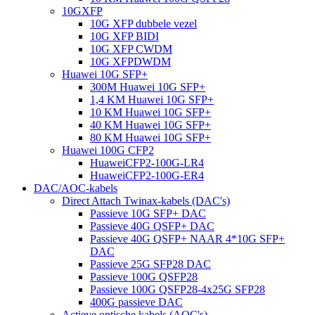
10GXFP
10G XFP dubbele vezel
10G XFP BIDI
10G XFP CWDM
10G XFPDWDM
Huawei 10G SFP+
300M Huawei 10G SFP+
1,4 KM Huawei 10G SFP+
10 KM Huawei 10G SFP+
40 KM Huawei 10G SFP+
80 KM Huawei 10G SFP+
Huawei 100G CFP2
HuaweiCFP2-100G-LR4
HuaweiCFP2-100G-ER4
DAC/AOC-kabels
Direct Attach Twinax-kabels (DAC's)
Passieve 10G SFP+ DAC
Passieve 40G QSFP+ DAC
Passieve 40G QSFP+ NAAR 4*10G SFP+
DAC
Passieve 25G SFP28 DAC
Passieve 100G QSFP28
Passieve 100G QSFP28-4x25G SFP28
400G passieve DAC
Actieve optische kabels (AOC's)