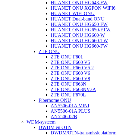
HUANET ONU HG643-FW
HUANET ONU XGPON WIFI6
HUANET WIFI ONU
HUANET Dual-band ONU
HUANET ONU HG650-FW
HUANET ONU HG650-FTW
HUANET ONU HG660-W
HUANET ONU HG660-TW
HUANET ONU HG660-FW
ZTE ONU
ZTE ONU F601
ZTE ONU F660 V5
ZTE ONU F660 V5.2
ZTE ONU F660 V6
ZTE ONU F660 V8
ZTE ONU F663N
ZTE ONU F663NV3A
ZTE ONU F670L
Fiberhome ONU
AN5506-01A MINI
AN5506-01A PLUS
AN5506-02B
WDM-systeem
DWDM en OTN
DWDM/OTN-transmissieplatform