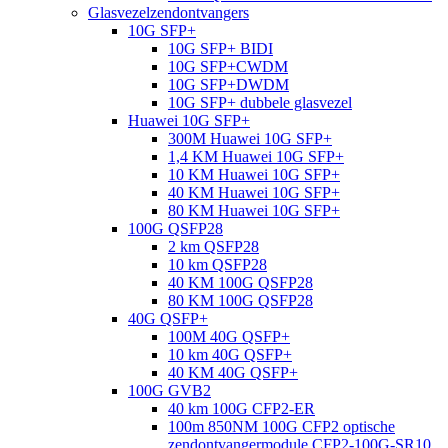
Glasvezelzendontvangers
10G SFP+
10G SFP+ BIDI
10G SFP+CWDM
10G SFP+DWDM
10G SFP+ dubbele glasvezel
Huawei 10G SFP+
300M Huawei 10G SFP+
1,4 KM Huawei 10G SFP+
10 KM Huawei 10G SFP+
40 KM Huawei 10G SFP+
80 KM Huawei 10G SFP+
100G QSFP28
2 km QSFP28
10 km QSFP28
40 KM 100G QSFP28
80 KM 100G QSFP28
40G QSFP+
100M 40G QSFP+
10 km 40G QSFP+
40 KM 40G QSFP+
100G GVB2
40 km 100G CFP2-ER
100m 850NM 100G CFP2 optische
zendontvangermodule CFP2-100G-SR10