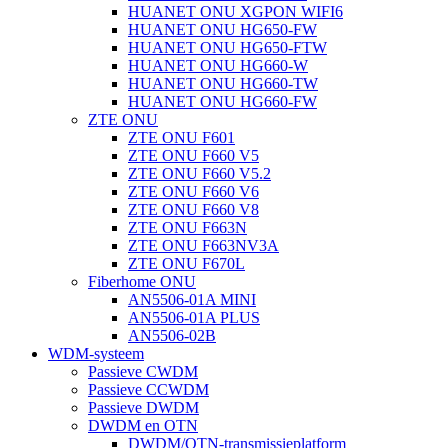
HUANET ONU XGPON WIFI6
HUANET ONU HG650-FW
HUANET ONU HG650-FTW
HUANET ONU HG660-W
HUANET ONU HG660-TW
HUANET ONU HG660-FW
ZTE ONU
ZTE ONU F601
ZTE ONU F660 V5
ZTE ONU F660 V5.2
ZTE ONU F660 V6
ZTE ONU F660 V8
ZTE ONU F663N
ZTE ONU F663NV3A
ZTE ONU F670L
Fiberhome ONU
AN5506-01A MINI
AN5506-01A PLUS
AN5506-02B
WDM-systeem
Passieve CWDM
Passieve CCWDM
Passieve DWDM
DWDM en OTN
DWDM/OTN-transmissieplatform