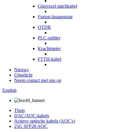
Glasvezel patchkabel
Fusion-lasapparaat
OTDR
PLC-splitter
Krachtmeter
FTTH-kabel
Nieuws
Uitgelicht
Neem contact met ons op
English
Thuis
DAC/AOC-kabels
Actieve optische kabels (AOC's)
25G SFP28 AOC