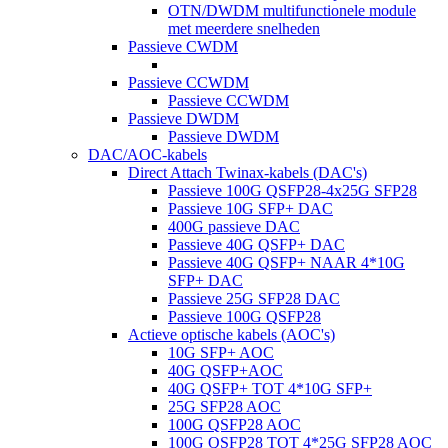
OTN/DWDM multifunctionele module
met meerdere snelheden
Passieve CWDM
Passieve CCWDM
Passieve CCWDM
Passieve DWDM
Passieve DWDM
DAC/AOC-kabels
Direct Attach Twinax-kabels (DAC's)
Passieve 100G QSFP28-4x25G SFP28
Passieve 10G SFP+ DAC
400G passieve DAC
Passieve 40G QSFP+ DAC
Passieve 40G QSFP+ NAAR 4*10G
SFP+ DAC
Passieve 25G SFP28 DAC
Passieve 100G QSFP28
Actieve optische kabels (AOC's)
10G SFP+ AOC
40G QSFP+AOC
40G QSFP+ TOT 4*10G SFP+
25G SFP28 AOC
100G QSFP28 AOC
100G QSFP28 TOT 4*25G SFP28 AOC