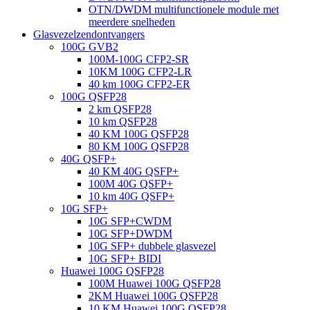
OTN/DWDM multifunctionele module met
meerdere snelheden
Glasvezelzendontvangers
100G GVB2
100M-100G CFP2-SR
10KM 100G CFP2-LR
40 km 100G CFP2-ER
100G QSFP28
2 km QSFP28
10 km QSFP28
40 KM 100G QSFP28
80 KM 100G QSFP28
40G QSFP+
40 KM 40G QSFP+
100M 40G QSFP+
10 km 40G QSFP+
10G SFP+
10G SFP+CWDM
10G SFP+DWDM
10G SFP+ dubbele glasvezel
10G SFP+ BIDI
Huawei 100G QSFP28
100M Huawei 100G QSFP28
2KM Huawei 100G QSFP28
10 KM Huawei 100G QSFP28