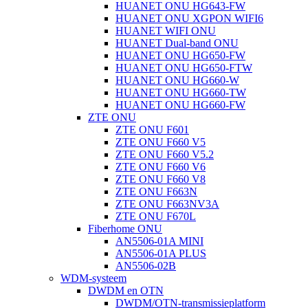
HUANET ONU HG643-FW
HUANET ONU XGPON WIFI6
HUANET WIFI ONU
HUANET Dual-band ONU
HUANET ONU HG650-FW
HUANET ONU HG650-FTW
HUANET ONU HG660-W
HUANET ONU HG660-TW
HUANET ONU HG660-FW
ZTE ONU
ZTE ONU F601
ZTE ONU F660 V5
ZTE ONU F660 V5.2
ZTE ONU F660 V6
ZTE ONU F660 V8
ZTE ONU F663N
ZTE ONU F663NV3A
ZTE ONU F670L
Fiberhome ONU
AN5506-01A MINI
AN5506-01A PLUS
AN5506-02B
WDM-systeem
DWDM en OTN
DWDM/OTN-transmissieplatform