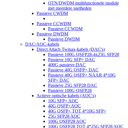
OTN/DWDM multifunctionele module
met meerdere snelheden
Passieve CWDM
Passieve CCWDM
Passieve CCWDM
Passieve DWDM
Passieve DWDM
DAC/AOC-kabels
Direct Attach Twinax-kabels (DAC's)
Passieve 100G QSFP28-4x25G SFP28
Passieve 10G SFP+ DAC
400G passieve DAC
Passieve 40G QSFP+ DAC
Passieve 40G QSFP+ NAAR 4*10G
SFP+ DAC
Passieve 25G SFP28 DAC
Passieve 100G QSFP28
Actieve optische kabels (AOC's)
10G SFP+ AOC
40G QSFP+AOC
40G QSFP+ TOT 4*10G SFP+
25G SFP28 AOC
100G QSFP28 AOC
100G QSFP28 TOT 4*25G SFP28 AOC