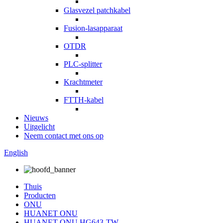
Glasvezel patchkabel
Fusion-lasapparaat
OTDR
PLC-splitter
Krachtmeter
FTTH-kabel
Nieuws
Uitgelicht
Neem contact met ons op
English
Thuis
Producten
ONU
HUANET ONU
HUANET ONU HG643-TW