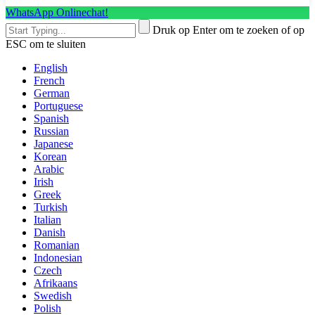
WhatsApp Onlinechat!
Druk op Enter om te zoeken of op
ESC om te sluiten
English
French
German
Portuguese
Spanish
Russian
Japanese
Korean
Arabic
Irish
Greek
Turkish
Italian
Danish
Romanian
Indonesian
Czech
Afrikaans
Swedish
Polish