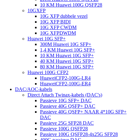
10 KM Huawei 100G QSFP28
10GXFP
10G XFP dubbele vezel
10G XFP BIDI
10G XFP CWDM
10G XFPDWDM
Huawei 10G SFP+
300M Huawei 10G SFP+
1,4 KM Huawei 10G SFP+
10 KM Huawei 10G SFP+
40 KM Huawei 10G SFP+
80 KM Huawei 10G SFP+
Huawei 100G CFP2
HuaweiCFP2-100G-LR4
HuaweiCFP2-100G-ER4
DAC/AOC-kabels
Direct Attach Twinax-kabels (DAC's)
Passieve 10G SFP+ DAC
Passieve 40G QSFP+ DAC
Passieve 40G QSFP+ NAAR 4*10G SFP+
DAC
Passieve 25G SFP28 DAC
Passieve 100G QSFP28
Passieve 100G QSFP28-4x25G SFP28
400G passieve DAC