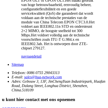
EPON OLT of GPON OLT.Het maakt gebruik
van hoge betrouwbaarheid, eenvoudig beheer,
configuratieflexibiliteit en een goede
servicekwaliteit (QoS) die garandeert dat wordt
voldaan aan de technische prestaties van de
module van China Telecom EPON CTC3.0.Het
voldoet aan IEEE802.11n STD en ondersteunt
2×2 MIMO, de hoogste snelheid tot 300
Mbps.Het voldoet volledig aan de technische
voorschriften zoals ITU-T G.984.x en
IEEE802.3ah. Het is ontworpen door ZTE-
chipset 279127.
navraag
detail
Sitemap
Telefoon:
0086 0755 29043313
E-mail:
sales@hua-network.com
Adres:
Gebouw 3, 13F, JinChengYuan Industriepark, Huafan
Road, Dalang Street, Longhua District, Shenzhen,
China.518109
u kunt hier contact met ons opnemen