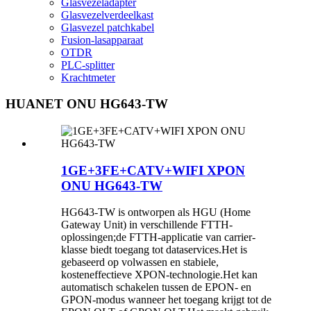
Glasvezeladapter
Glasvezelverdeelkast
Glasvezel patchkabel
Fusion-lasapparaat
OTDR
PLC-splitter
Krachtmeter
HUANET ONU HG643-TW
1GE+3FE+CATV+WIFI XPON
ONU HG643-TW
HG643-TW is ontworpen als HGU (Home
Gateway Unit) in verschillende FTTH-
oplossingen;de FTTH-applicatie van carrier-
klasse biedt toegang tot dataservices.Het is
gebaseerd op volwassen en stabiele,
kosteneffectieve XPON-technologie.Het kan
automatisch schakelen tussen de EPON- en
GPON-modus wanneer het toegang krijgt tot de