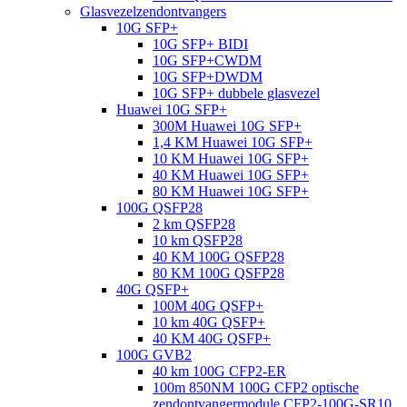
Glasvezelzendontvangers
10G SFP+
10G SFP+ BIDI
10G SFP+CWDM
10G SFP+DWDM
10G SFP+ dubbele glasvezel
Huawei 10G SFP+
300M Huawei 10G SFP+
1,4 KM Huawei 10G SFP+
10 KM Huawei 10G SFP+
40 KM Huawei 10G SFP+
80 KM Huawei 10G SFP+
100G QSFP28
2 km QSFP28
10 km QSFP28
40 KM 100G QSFP28
80 KM 100G QSFP28
40G QSFP+
100M 40G QSFP+
10 km 40G QSFP+
40 KM 40G QSFP+
100G GVB2
40 km 100G CFP2-ER
100m 850NM 100G CFP2 optische
zendontvangermodule CFP2-100G-SR10