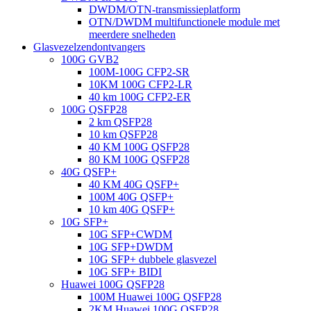
DWDM/OTN-transmissieplatform
OTN/DWDM multifunctionele module met
meerdere snelheden
Glasvezelzendontvangers
100G GVB2
100M-100G CFP2-SR
10KM 100G CFP2-LR
40 km 100G CFP2-ER
100G QSFP28
2 km QSFP28
10 km QSFP28
40 KM 100G QSFP28
80 KM 100G QSFP28
40G QSFP+
40 KM 40G QSFP+
100M 40G QSFP+
10 km 40G QSFP+
10G SFP+
10G SFP+CWDM
10G SFP+DWDM
10G SFP+ dubbele glasvezel
10G SFP+ BIDI
Huawei 100G QSFP28
100M Huawei 100G QSFP28
2KM Huawei 100G QSFP28