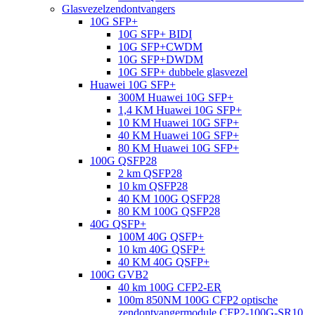
Glasvezelzendontvangers
10G SFP+
10G SFP+ BIDI
10G SFP+CWDM
10G SFP+DWDM
10G SFP+ dubbele glasvezel
Huawei 10G SFP+
300M Huawei 10G SFP+
1,4 KM Huawei 10G SFP+
10 KM Huawei 10G SFP+
40 KM Huawei 10G SFP+
80 KM Huawei 10G SFP+
100G QSFP28
2 km QSFP28
10 km QSFP28
40 KM 100G QSFP28
80 KM 100G QSFP28
40G QSFP+
100M 40G QSFP+
10 km 40G QSFP+
40 KM 40G QSFP+
100G GVB2
40 km 100G CFP2-ER
100m 850NM 100G CFP2 optische
zendontvangermodule CFP2-100G-SR10