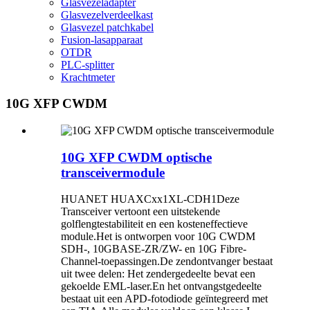
Glasvezeladapter
Glasvezelverdeelkast
Glasvezel patchkabel
Fusion-lasapparaat
OTDR
PLC-splitter
Krachtmeter
10G XFP CWDM
10G XFP CWDM optische
transceivermodule
HUANET
HUAXCxx1XL-CDH1
Deze
Transceiver vertoont een uitstekende
golflengtestabiliteit en een kosteneffectieve
module.Het is ontworpen voor 10G CWDM
SDH-, 10GBASE-ZR/ZW- en 10G Fibre-
Channel-toepassingen.De zendontvanger bestaat
uit twee delen: Het zendergedeelte bevat een
gekoelde EML-laser.En het ontvangstgedeelte
bestaat uit een APD-fotodiode geïntegreerd met