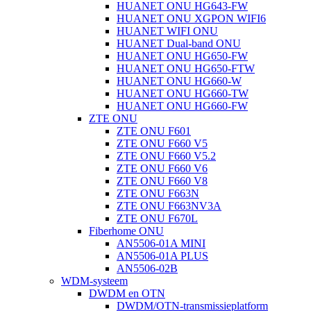
HUANET ONU HG643-FW
HUANET ONU XGPON WIFI6
HUANET WIFI ONU
HUANET Dual-band ONU
HUANET ONU HG650-FW
HUANET ONU HG650-FTW
HUANET ONU HG660-W
HUANET ONU HG660-TW
HUANET ONU HG660-FW
ZTE ONU
ZTE ONU F601
ZTE ONU F660 V5
ZTE ONU F660 V5.2
ZTE ONU F660 V6
ZTE ONU F660 V8
ZTE ONU F663N
ZTE ONU F663NV3A
ZTE ONU F670L
Fiberhome ONU
AN5506-01A MINI
AN5506-01A PLUS
AN5506-02B
WDM-systeem
DWDM en OTN
DWDM/OTN-transmissieplatform