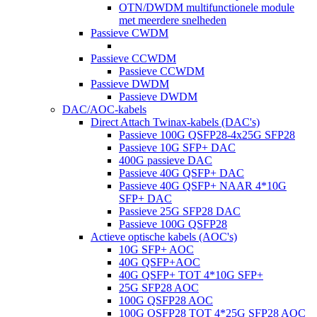
OTN/DWDM multifunctionele module
met meerdere snelheden
Passieve CWDM
Passieve CCWDM
Passieve CCWDM
Passieve DWDM
Passieve DWDM
DAC/AOC-kabels
Direct Attach Twinax-kabels (DAC's)
Passieve 100G QSFP28-4x25G SFP28
Passieve 10G SFP+ DAC
400G passieve DAC
Passieve 40G QSFP+ DAC
Passieve 40G QSFP+ NAAR 4*10G
SFP+ DAC
Passieve 25G SFP28 DAC
Passieve 100G QSFP28
Actieve optische kabels (AOC's)
10G SFP+ AOC
40G QSFP+AOC
40G QSFP+ TOT 4*10G SFP+
25G SFP28 AOC
100G QSFP28 AOC
100G QSFP28 TOT 4*25G SFP28 AOC