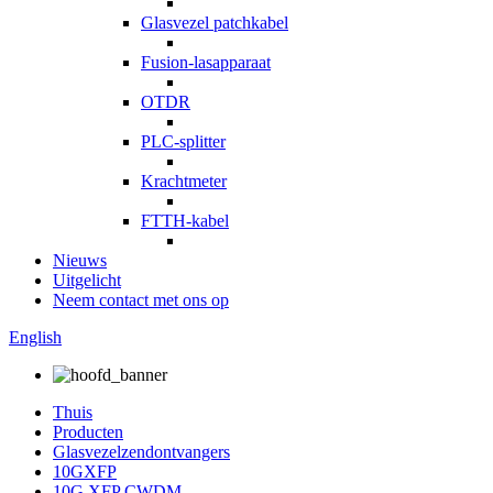
Glasvezel patchkabel
Fusion-lasapparaat
OTDR
PLC-splitter
Krachtmeter
FTTH-kabel
Nieuws
Uitgelicht
Neem contact met ons op
English
Thuis
Producten
Glasvezelzendontvangers
10GXFP
10G XFP CWDM