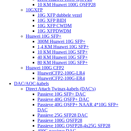
10 KM Huawei 100G QSFP28
10GXFP
10G XFP dubbele vezel
10G XFP BIDI
10G XFP CWDM
10G XFPDWDM
Huawei 10G SFP+
300M Huawei 10G SFP+
1,4 KM Huawei 10G SFP+
10 KM Huawei 10G SFP+
40 KM Huawei 10G SFP+
80 KM Huawei 10G SFP+
Huawei 100G CFP2
HuaweiCFP2-100G-LR4
HuaweiCFP2-100G-ER4
DAC/AOC-kabels
Direct Attach Twinax-kabels (DAC's)
Passieve 10G SFP+ DAC
Passieve 40G QSFP+ DAC
Passieve 40G QSFP+ NAAR 4*10G SFP+
DAC
Passieve 25G SFP28 DAC
Passieve 100G QSFP28
Passieve 100G QSFP28-4x25G SFP28
400G passieve DAC