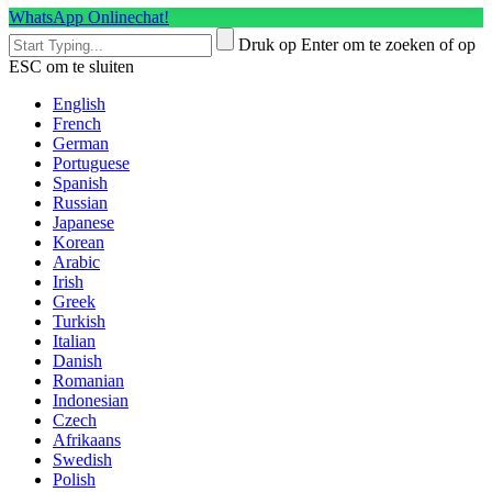
WhatsApp Onlinechat!
Druk op Enter om te zoeken of op
ESC om te sluiten
English
French
German
Portuguese
Spanish
Russian
Japanese
Korean
Arabic
Irish
Greek
Turkish
Italian
Danish
Romanian
Indonesian
Czech
Afrikaans
Swedish
Polish