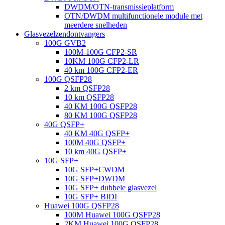
DWDM/OTN-transmissieplatform
OTN/DWDM multifunctionele module met
meerdere snelheden
Glasvezelzendontvangers
100G GVB2
100M-100G CFP2-SR
10KM 100G CFP2-LR
40 km 100G CFP2-ER
100G QSFP28
2 km QSFP28
10 km QSFP28
40 KM 100G QSFP28
80 KM 100G QSFP28
40G QSFP+
40 KM 40G QSFP+
100M 40G QSFP+
10 km 40G QSFP+
10G SFP+
10G SFP+CWDM
10G SFP+DWDM
10G SFP+ dubbele glasvezel
10G SFP+ BIDI
Huawei 100G QSFP28
100M Huawei 100G QSFP28
2KM Huawei 100G QSFP28