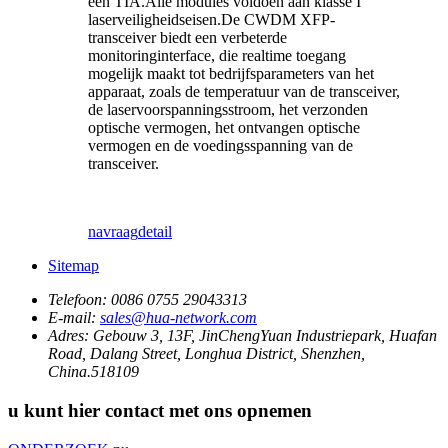
een TIA.Alle modules voldoen aan klasse I
laserveiligheidseisen.De CWDM XFP-
transceiver biedt een verbeterde
monitoringinterface, die realtime toegang
mogelijk maakt tot bedrijfsparameters van het
apparaat, zoals de temperatuur van de transceiver,
de laservoorspanningsstroom, het verzonden
optische vermogen, het ontvangen optische
vermogen en de voedingsspanning van de
transceiver.
navraag
detail
Sitemap
Telefoon:
0086 0755 29043313
E-mail:
sales@hua-network.com
Adres:
Gebouw 3, 13F, JinChengYuan Industriepark, Huafan
Road, Dalang Street, Longhua District, Shenzhen,
China.518109
u kunt hier contact met ons opnemen