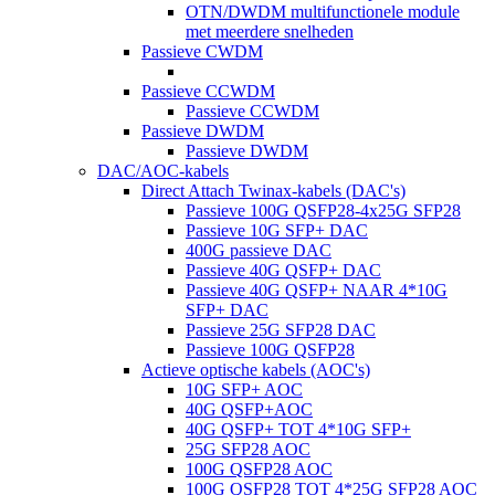
OTN/DWDM multifunctionele module
met meerdere snelheden
Passieve CWDM
Passieve CCWDM
Passieve CCWDM
Passieve DWDM
Passieve DWDM
DAC/AOC-kabels
Direct Attach Twinax-kabels (DAC's)
Passieve 100G QSFP28-4x25G SFP28
Passieve 10G SFP+ DAC
400G passieve DAC
Passieve 40G QSFP+ DAC
Passieve 40G QSFP+ NAAR 4*10G
SFP+ DAC
Passieve 25G SFP28 DAC
Passieve 100G QSFP28
Actieve optische kabels (AOC's)
10G SFP+ AOC
40G QSFP+AOC
40G QSFP+ TOT 4*10G SFP+
25G SFP28 AOC
100G QSFP28 AOC
100G QSFP28 TOT 4*25G SFP28 AOC