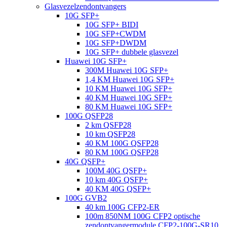
Glasvezelzendontvangers
10G SFP+
10G SFP+ BIDI
10G SFP+CWDM
10G SFP+DWDM
10G SFP+ dubbele glasvezel
Huawei 10G SFP+
300M Huawei 10G SFP+
1,4 KM Huawei 10G SFP+
10 KM Huawei 10G SFP+
40 KM Huawei 10G SFP+
80 KM Huawei 10G SFP+
100G QSFP28
2 km QSFP28
10 km QSFP28
40 KM 100G QSFP28
80 KM 100G QSFP28
40G QSFP+
100M 40G QSFP+
10 km 40G QSFP+
40 KM 40G QSFP+
100G GVB2
40 km 100G CFP2-ER
100m 850NM 100G CFP2 optische
zendontvangermodule CFP2-100G-SR10