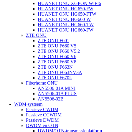
HUANET ONU XGPON WIFI6
HUANET ONU HG650-FW
HUANET ONU HG650-FTW
HUANET ONU HG660-W
HUANET ONU HG660-TW
HUANET ONU HG660-FW
ZTE ONU
ZTE ONU F601
ZTE ONU F660 V5
ZTE ONU F660 V5.2
ZTE ONU F660 V6
ZTE ONU F660 V8
ZTE ONU F663N
ZTE ONU F663NV3A
ZTE ONU F670L
Fiberhome ONU
AN5506-01A MINI
AN5506-01A PLUS
AN5506-02B
WDM-systeem
Passieve CWDM
Passieve CCWDM
Passieve DWDM
DWDM en OTN
DWDM/OTN-transmissieplatform