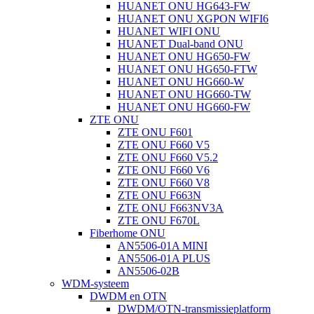
HUANET ONU HG643-FW
HUANET ONU XGPON WIFI6
HUANET WIFI ONU
HUANET Dual-band ONU
HUANET ONU HG650-FW
HUANET ONU HG650-FTW
HUANET ONU HG660-W
HUANET ONU HG660-TW
HUANET ONU HG660-FW
ZTE ONU
ZTE ONU F601
ZTE ONU F660 V5
ZTE ONU F660 V5.2
ZTE ONU F660 V6
ZTE ONU F660 V8
ZTE ONU F663N
ZTE ONU F663NV3A
ZTE ONU F670L
Fiberhome ONU
AN5506-01A MINI
AN5506-01A PLUS
AN5506-02B
WDM-systeem
DWDM en OTN
DWDM/OTN-transmissieplatform