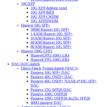
10GXFP
10G XFP dubbele vezel
10G XFP BIDI
10G XFP CWDM
10G XFPDWDM
Huawei 10G SFP+
300M Huawei 10G SFP+
1,4 KM Huawei 10G SFP+
10 KM Huawei 10G SFP+
40 KM Huawei 10G SFP+
80 KM Huawei 10G SFP+
Huawei 100G CFP2
HuaweiCFP2-100G-LR4
HuaweiCFP2-100G-ER4
DAC/AOC-kabels
Direct Attach Twinax-kabels (DAC's)
Passieve 10G SFP+ DAC
Passieve 40G QSFP+ DAC
Passieve 40G QSFP+ NAAR 4*10G SFP+
DAC
Passieve 25G SFP28 DAC
Passieve 100G QSFP28
Passieve 100G QSFP28-4x25G SFP28
400G passieve DAC
Actieve optische kabels (AOC's)