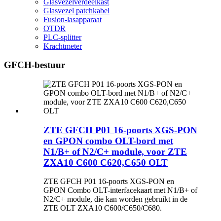
Glasvezelverdeelkast
Glasvezel patchkabel
Fusion-lasapparaat
OTDR
PLC-splitter
Krachtmeter
GFCH-bestuur
ZTE GFCH P01 16-poorts XGS-PON
en GPON combo OLT-bord met
N1/B+ of N2/C+ module, voor ZTE
ZXA10 C600 C620,C650 OLT
ZTE GFCH P01 16-poorts XGS-PON en
GPON Combo OLT-interfacekaart met N1/B+ of
N2/C+ module, die kan worden gebruikt in de
ZTE OLT ZXA10 C600/C650/C680.