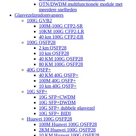
OTN/DWDM multifunctionele module met
meerdere snelheden
Glasvezelzendontvangers
100G GVB2
100M-100G CFP2-SR
10KM 100G CFP2-LR
40 km 100G CFP2-ER
100G QSFP28
2 km QSFP28
10 km QSFP28
40 KM 100G QSFP28
80 KM 100G QSFP28
40G QSFP+
40 KM 40G QSFP+
100M 40G QSFP+
10 km 40G QSFP+
10G SFP+
10G SFP+CWDM
10G SFP+DWDM
10G SFP+ dubbele glasvezel
10G SFP+ BIDI
Huawei 100G QSFP28
100M Huawei 100G QSFP28
2KM Huawei 100G QSFP28
10 KM Huawei 100G QSFP28