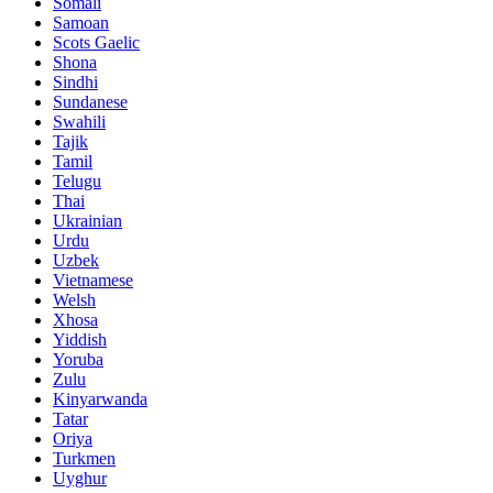
Somali
Samoan
Scots Gaelic
Shona
Sindhi
Sundanese
Swahili
Tajik
Tamil
Telugu
Thai
Ukrainian
Urdu
Uzbek
Vietnamese
Welsh
Xhosa
Yiddish
Yoruba
Zulu
Kinyarwanda
Tatar
Oriya
Turkmen
Uyghur