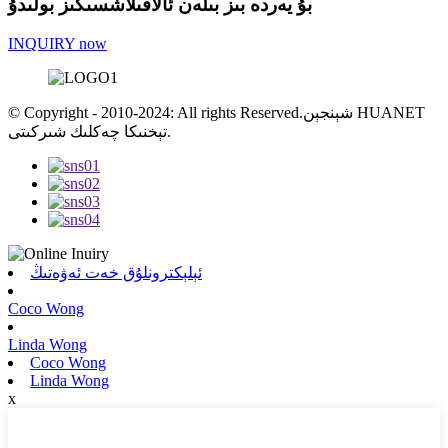
بۇ يەردە بىز بىلەن ئالاقىلاشسىڭىز بولىدۇ
INQUIRY now
© Copyright - 2010-2024: All rights Reserved.شېنجېن HUANET
تېخنىكا چەكلىك شىركىتى.
ئېلېكترونلۇق خەت ئەۋەتىڭ
Coco Wong
Linda Wong
Coco Wong
Linda Wong
x