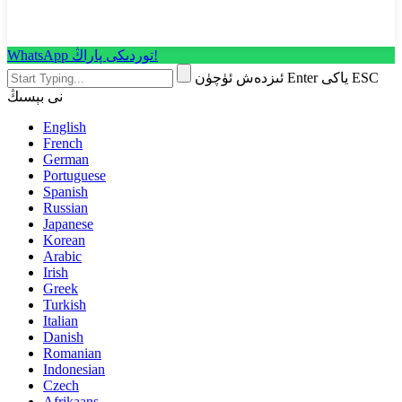
WhatsApp توردىكى پاراڭ!
ئىزدەش ئۈچۈن Enter ياكى ESC
نى بېسىڭ
English
French
German
Portuguese
Spanish
Russian
Japanese
Korean
Arabic
Irish
Greek
Turkish
Italian
Danish
Romanian
Indonesian
Czech
Afrikaans