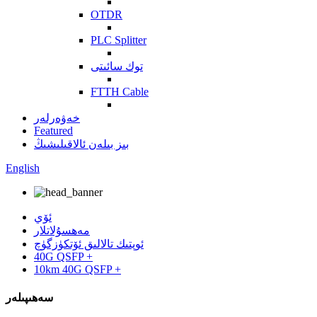
OTDR
PLC Splitter
توك سائىتى
FTTH Cable
خەۋەرلەر
Featured
بىز بىلەن ئالاقىلىشىڭ
English
ئۆي
مەھسۇلاتلار
ئوپتىك تالالىق ئۆتكۈزگۈچ
40G QSFP +
10km 40G QSFP +
سەھىپىلەر