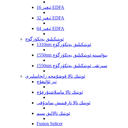
16 ئېغىز EDFA
32 ئېغىز EDFA
64 ئېغىز EDFA
ئوپتىكىلىق يەتكۈزگۈچ
1310nm ئوپتىكىلىق يەتكۈزگۈچ
1550nm بىۋاسىتە ئوپتىكىلىق يەتكۈزگۈچ
1550nm سىرتقى ئوپتىكىلىق يەتكۈزگۈچ
ئوپتىك تالا قوشۇمچە زاپچاسلىرى
تېز ئۇلىغۇچ
ئوپتىك تالا ماسلاشتۇرغۇچ
ئوپتىك تالا تارقىتىش ساندۇقى
ئوپتىك تالالىق سىم
Fusion Splicer