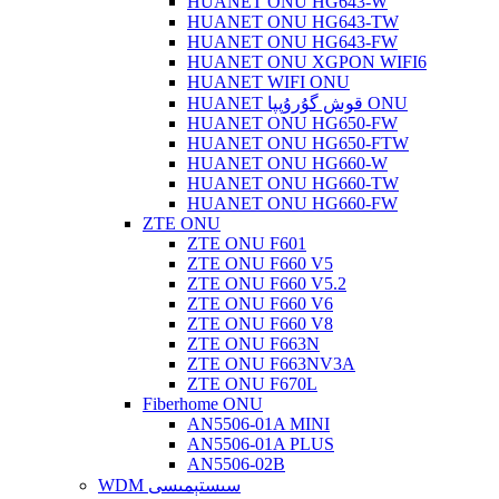
HUANET ONU HG643-W
HUANET ONU HG643-TW
HUANET ONU HG643-FW
HUANET ONU XGPON WIFI6
HUANET WIFI ONU
HUANET قوش گۇرۇپپا ONU
HUANET ONU HG650-FW
HUANET ONU HG650-FTW
HUANET ONU HG660-W
HUANET ONU HG660-TW
HUANET ONU HG660-FW
ZTE ONU
ZTE ONU F601
ZTE ONU F660 V5
ZTE ONU F660 V5.2
ZTE ONU F660 V6
ZTE ONU F660 V8
ZTE ONU F663N
ZTE ONU F663NV3A
ZTE ONU F670L
Fiberhome ONU
AN5506-01A MINI
AN5506-01A PLUS
AN5506-02B
WDM سىستېمىسى