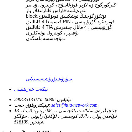
كىرگۈزگۈچ ۋە لازېر قوزغاتقۇچ ، كونترول ۋە بىر
تەرەپلىمە قاراش قاتارلىقلار بار.
block.ئۆتكۈزگۈچنىڭ ئوپتىكىلىق قوبۇللىغۇچ
قىسمىغا 4 قاناللىق PIN فوتودىئود گۇرۇپپىسى ،
4 قاناللىق TIA گۇرۇپپىسى ، 4 قانال چىقىرىش
بۇففېر ، كونترول بۆلەكلىرى
مۇجەسسەملەنگەن.
سۈرۈشتۈرۈش
تەپسىلاتى
بېكەت خەرىتىسى
تېلېفون:
0086 0755 29043313
sales@hua-network.com
ئېلېكترونلۇق خەت:
ئادرېس:
3-بىنا ، 13F ، جىنچېڭيۈەن سانائەت باغچىسى ،
خۇافەن يولى ، دالاڭ كوچىسى ، لۇڭخۇا رايونى ، جۇڭگو
شېنجېن.518109