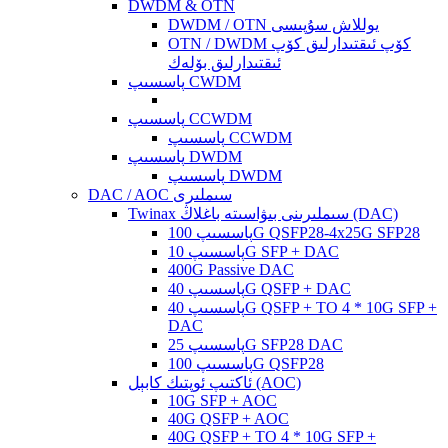
DWDM & OTN
DWDM / OTN يوللاش سۇپىسى
OTN / DWDM كۆپ ئىقتىدارلىق كۆپ
ئىقتىدارلىق بۆلەك
پاسسىپ CWDM
پاسسىپ CCWDM
پاسسىپ CCWDM
پاسسىپ DWDM
پاسسىپ DWDM
DAC / AOC سىملىرى
Twinax سىملىرىنى بىۋاسىتە باغلاڭ (DAC)
پاسسىپ 100G QSFP28-4x25G SFP28
پاسسىپ 10G SFP + DAC
400G Passive DAC
پاسسىپ 40G QSFP + DAC
پاسسىپ 40G QSFP + TO 4 * 10G SFP +
DAC
پاسسىپ 25G SFP28 DAC
پاسسىپ 100G QSFP28
ئاكتىپ ئوپتىك كابېل (AOC)
10G SFP + AOC
40G QSFP + AOC
40G QSFP + TO 4 * 10G SFP +