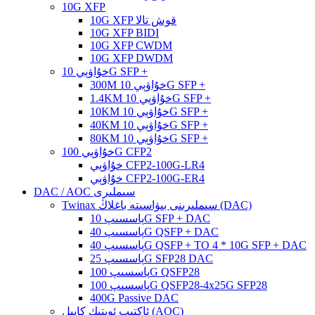
10G XFP
10G XFP قوش تالا
10G XFP BIDI
10G XFP CWDM
10G XFP DWDM
خۇاۋېي 10G SFP +
300M خۇاۋېي 10G SFP +
1.4KM خۇاۋېي 10G SFP +
10KM خۇاۋېي 10G SFP +
40KM خۇاۋېي 10G SFP +
80KM خۇاۋېي 10G SFP +
خۇاۋېي 100G CFP2
خۇاۋېي CFP2-100G-LR4
خۇاۋېي CFP2-100G-ER4
DAC / AOC سىملىرى
Twinax سىملىرىنى بىۋاسىتە باغلاڭ (DAC)
پاسسىپ 10G SFP + DAC
پاسسىپ 40G QSFP + DAC
پاسسىپ 40G QSFP + TO 4 * 10G SFP + DAC
پاسسىپ 25G SFP28 DAC
پاسسىپ 100G QSFP28
پاسسىپ 100G QSFP28-4x25G SFP28
400G Passive DAC
ئاكتىپ ئوپتىك كابېل (AOC)