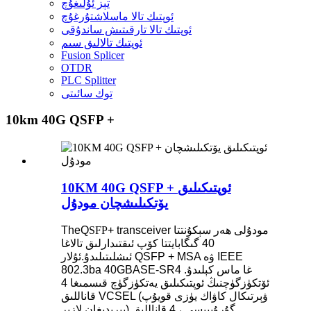
تېز ئۇلىغۇچ
ئوپتىك تالا ماسلاشتۇرغۇچ
ئوپتىك تالا تارقىتىش ساندۇقى
ئوپتىك تالالىق سىم
Fusion Splicer
OTDR
PLC Splitter
توك سائىتى
10km 40G QSFP +
10KM 40G QSFP + ئوپتىكىلىق
يۆتكىلىشچان مودۇل
transceiver مودۇلى ھەر سېكۇنتتا
+
SFP
Q
The
40 گىگابايتتا كۆپ ئىقتىدارلىق تالاغا
ئىشلىتىلىدۇ.ئۇلار QSFP + MSA ۋە IEEE
802.3ba 40GBASE-SR4 غا ماس كېلىدۇ.
ئۆتكۈزگۈچنىڭ ئوپتىكىلىق يەتكۈزگۈچ قىسمىغا 4
قاناللىق VCSEL (ۋېرتىكال كاۋاك يۈزى قويۇپ
بېرىدىغان لازېر) گۇرۇپپىسى ، 4 قاناللىق