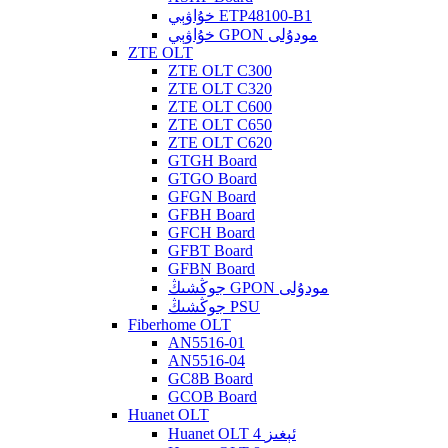
خۇاۋېي ETP48100-B1
خۇاۋېي GPON مودۇلى
ZTE OLT
ZTE OLT C300
ZTE OLT C320
ZTE OLT C600
ZTE OLT C650
ZTE OLT C620
GTGH Board
GTGO Board
GFGN Board
GFBH Board
GFCH Board
GFBT Board
GFBN Board
جوڭشىڭ GPON مودۇلى
جوڭشىڭ PSU
Fiberhome OLT
AN5516-01
AN5516-04
GC8B Board
GCOB Board
Huanet OLT
Huanet OLT 4 ئېغىز