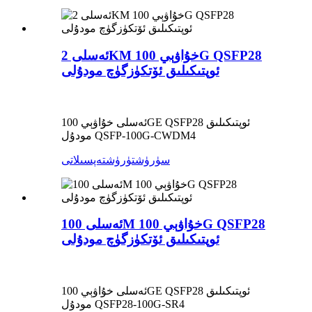
ئەسلى 2KM خۇاۋېي 100G QSFP28
ئوپتىكىلىق ئۆتكۈزگۈچ مودۇلى
ئەسلى خۇاۋېي 100GE QSFP28 ئوپتىكىلىق
مودۇل QSFP-100G-CWDM4
سۈرۈشتۈرۈش
تەپسىلاتى
ئەسلى 100M خۇاۋېي 100G QSFP28
ئوپتىكىلىق ئۆتكۈزگۈچ مودۇلى
ئەسلى خۇاۋېي 100GE QSFP28 ئوپتىكىلىق
مودۇل QSFP28-100G-SR4