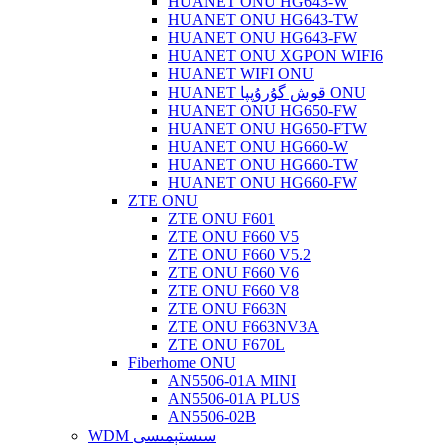
HUANET ONU HG643-W
HUANET ONU HG643-TW
HUANET ONU HG643-FW
HUANET ONU XGPON WIFI6
HUANET WIFI ONU
HUANET قوش گۇرۇپپا ONU
HUANET ONU HG650-FW
HUANET ONU HG650-FTW
HUANET ONU HG660-W
HUANET ONU HG660-TW
HUANET ONU HG660-FW
ZTE ONU
ZTE ONU F601
ZTE ONU F660 V5
ZTE ONU F660 V5.2
ZTE ONU F660 V6
ZTE ONU F660 V8
ZTE ONU F663N
ZTE ONU F663NV3A
ZTE ONU F670L
Fiberhome ONU
AN5506-01A MINI
AN5506-01A PLUS
AN5506-02B
WDM سىستېمىسى