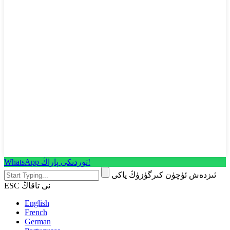
WhatsApp توردىكى پاراڭ!
ئىزدەش ئۈچۈن كىرگۈزۈڭ ياكى
ESC نى تاقاڭ
English
French
German