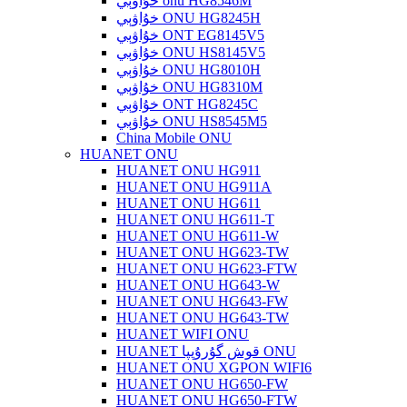
خۇاۋېي onu HG8546M
خۇاۋېي ONU HG8245H
خۇاۋېي ONT EG8145V5
خۇاۋېي ONU HS8145V5
خۇاۋېي ONU HG8010H
خۇاۋېي ONU HG8310M
خۇاۋېي ONT HG8245C
خۇاۋېي ONU HS8545M5
China Mobile ONU
HUANET ONU
HUANET ONU HG911
HUANET ONU HG911A
HUANET ONU HG611
HUANET ONU HG611-T
HUANET ONU HG611-W
HUANET ONU HG623-TW
HUANET ONU HG623-FTW
HUANET ONU HG643-W
HUANET ONU HG643-FW
HUANET ONU HG643-TW
HUANET WIFI ONU
HUANET قوش گۇرۇپپا ONU
HUANET ONU XGPON WIFI6
HUANET ONU HG650-FW
HUANET ONU HG650-FTW