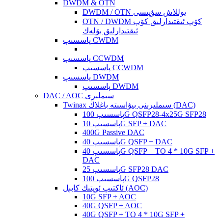
DWDM & OTN
DWDM / OTN يوللاش سۇپىسى
OTN / DWDM كۆپ ئىقتىدارلىق كۆپ
ئىقتىدارلىق بۆلەك
پاسسىپ CWDM
پاسسىپ CCWDM
پاسسىپ CCWDM
پاسسىپ DWDM
پاسسىپ DWDM
DAC / AOC سىملىرى
Twinax سىملىرىنى بىۋاسىتە باغلاڭ (DAC)
پاسسىپ 100G QSFP28-4x25G SFP28
پاسسىپ 10G SFP + DAC
400G Passive DAC
پاسسىپ 40G QSFP + DAC
پاسسىپ 40G QSFP + TO 4 * 10G SFP +
DAC
پاسسىپ 25G SFP28 DAC
پاسسىپ 100G QSFP28
ئاكتىپ ئوپتىك كابېل (AOC)
10G SFP + AOC
40G QSFP + AOC
40G QSFP + TO 4 * 10G SFP +