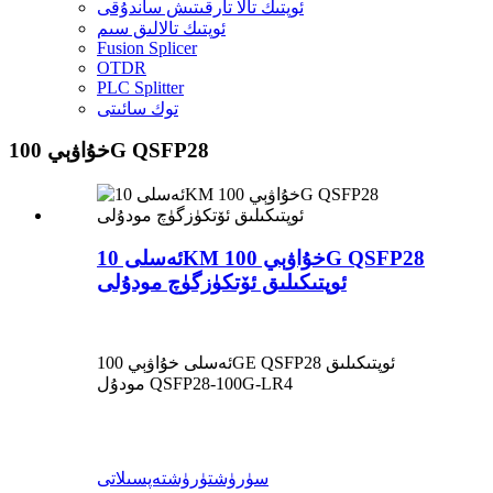
ئوپتىك تالا تارقىتىش ساندۇقى
ئوپتىك تالالىق سىم
Fusion Splicer
OTDR
PLC Splitter
توك سائىتى
خۇاۋېي 100G QSFP28
ئەسلى 10KM خۇاۋېي 100G QSFP28
ئوپتىكىلىق ئۆتكۈزگۈچ مودۇلى
ئەسلى خۇاۋېي 100GE QSFP28 ئوپتىكىلىق
مودۇل QSFP28-100G-LR4
سۈرۈشتۈرۈش
تەپسىلاتى