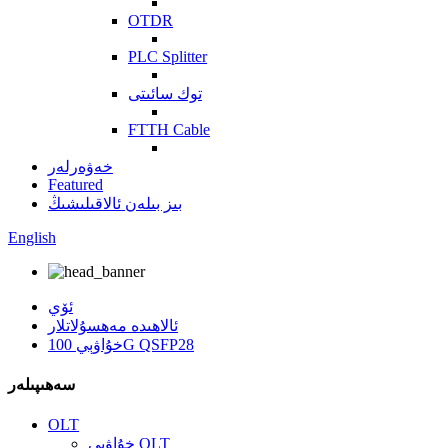
OTDR
PLC Splitter
توك سائىتى
FTTH Cable
خەۋەرلەر
Featured
بىز بىلەن ئالاقىلىشىڭ
English
ئۆي
ئالاھىدە مەھسۇلاتلار
خۇاۋېي 100G QSFP28
سەھىپىلەر
OLT
خۇاۋېي OLT