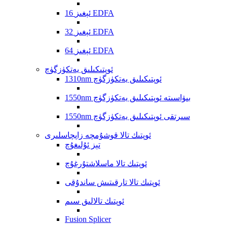
16 ئېغىز EDFA
32 ئېغىز EDFA
64 ئېغىز EDFA
ئوپتىكىلىق يەتكۈزگۈچ
1310nm ئوپتىكىلىق يەتكۈزگۈچ
1550nm بىۋاسىتە ئوپتىكىلىق يەتكۈزگۈچ
1550nm سىرتقى ئوپتىكىلىق يەتكۈزگۈچ
ئوپتىك تالا قوشۇمچە زاپچاسلىرى
تېز ئۇلىغۇچ
ئوپتىك تالا ماسلاشتۇرغۇچ
ئوپتىك تالا تارقىتىش ساندۇقى
ئوپتىك تالالىق سىم
Fusion Splicer