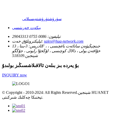
سۈرۈشتۈرۈش
تەپسىلاتى
بېكەت خەرىتىسى
تېلېفون:
0086 0755 29043313
sales@hua-network.com
ئېلېكترونلۇق خەت:
ئادرېس:
3-بىنا ، 13F ، جىنچېڭيۈەن سانائەت باغچىسى ،
خۇافەن يولى ، دالاڭ كوچىسى ، لۇڭخۇا رايونى ، جۇڭگو
شېنجېن.518109
بۇ يەردە بىز بىلەن ئالاقىلاشسىڭىز بولىدۇ
INQUIRY now
© Copyright - 2010-2024: All Rights Reserved.شېنجېن HUANET
تېخنىكا چەكلىك شىركىتى.