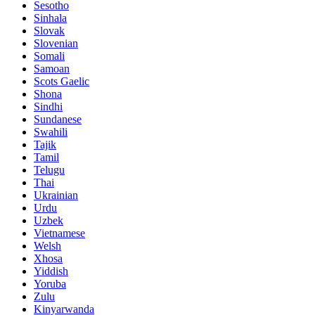
Sesotho
Sinhala
Slovak
Slovenian
Somali
Samoan
Scots Gaelic
Shona
Sindhi
Sundanese
Swahili
Tajik
Tamil
Telugu
Thai
Ukrainian
Urdu
Uzbek
Vietnamese
Welsh
Xhosa
Yiddish
Yoruba
Zulu
Kinyarwanda