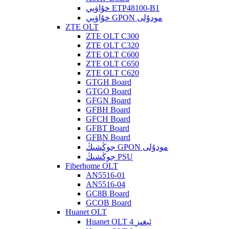
خۇاۋېي ETP48100-B1
خۇاۋېي GPON مودۇلى
ZTE OLT
ZTE OLT C300
ZTE OLT C320
ZTE OLT C600
ZTE OLT C650
ZTE OLT C620
GTGH Board
GTGO Board
GFGN Board
GFBH Board
GFCH Board
GFBT Board
GFBN Board
جوڭشىڭ GPON مودۇلى
جوڭشىڭ PSU
Fiberhome OLT
AN5516-01
AN5516-04
GC8B Board
GCOB Board
Huanet OLT
Huanet OLT 4 ئېغىز