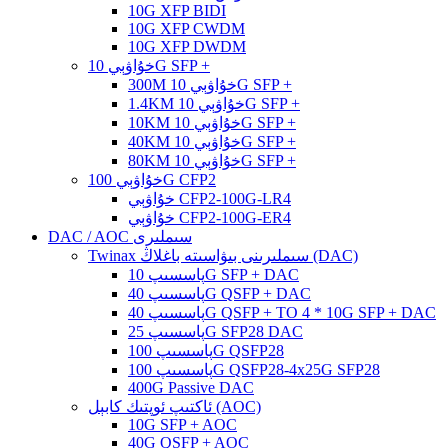
10G XFP BIDI
10G XFP CWDM
10G XFP DWDM
خۇاۋېي 10G SFP +
300M خۇاۋېي 10G SFP +
1.4KM خۇاۋېي 10G SFP +
10KM خۇاۋېي 10G SFP +
40KM خۇاۋېي 10G SFP +
80KM خۇاۋېي 10G SFP +
خۇاۋېي 100G CFP2
خۇاۋېي CFP2-100G-LR4
خۇاۋېي CFP2-100G-ER4
DAC / AOC سىملىرى
Twinax سىملىرىنى بىۋاسىتە باغلاڭ (DAC)
پاسسىپ 10G SFP + DAC
پاسسىپ 40G QSFP + DAC
پاسسىپ 40G QSFP + TO 4 * 10G SFP + DAC
پاسسىپ 25G SFP28 DAC
پاسسىپ 100G QSFP28
پاسسىپ 100G QSFP28-4x25G SFP28
400G Passive DAC
ئاكتىپ ئوپتىك كابېل (AOC)
10G SFP + AOC
40G QSFP + AOC