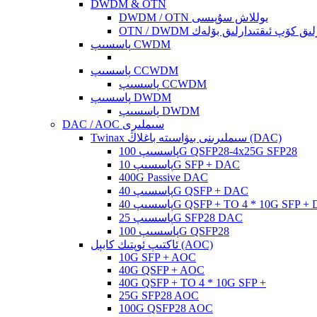
DWDM & OTN
DWDM / OTN يوللاش سۇپىسى
ئىقتىدارلىق كۆپ ئىقتىدارلىق بۆلەك
پاسسىپ CWDM
پاسسىپ CCWDM
پاسسىپ CCWDM
پاسسىپ DWDM
پاسسىپ DWDM
DAC / AOC سىملىرى
Twinax سىملىرىنى بىۋاسىتە باغلاڭ (DAC)
پاسسىپ 100G QSFP28-4x25G SFP28
پاسسىپ 10G SFP + DAC
400G Passive DAC
پاسسىپ 40G QSFP + DAC
پ 40G QSFP + TO 4 * 10G SFP + DAC
پاسسىپ 25G SFP28 DAC
پاسسىپ 100G QSFP28
ئاكتىپ ئوپتىك كابېل (AOC)
10G SFP + AOC
40G QSFP + AOC
40G QSFP + TO 4 * 10G SFP +
25G SFP28 AOC
100G QSFP28 AOC