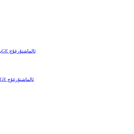
خۇاۋېي CloudEngine S6700-S يۈرۈشلۈك 10GE ئالماشتۇرغۇچ
خۇاۋېي CloudEngine 6730-H يۈرۈشلۈك 10GE ئالماشتۇرغۇچ