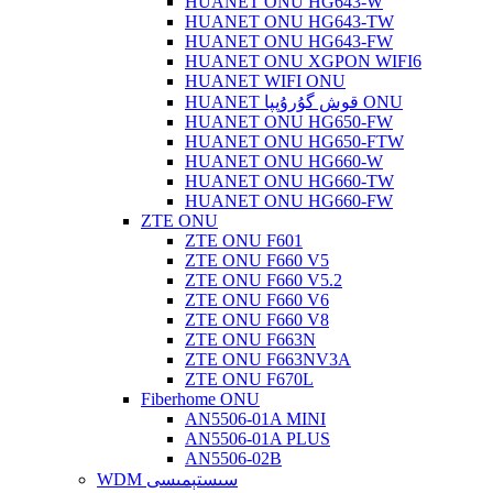
HUANET ONU HG643-W
HUANET ONU HG643-TW
HUANET ONU HG643-FW
HUANET ONU XGPON WIFI6
HUANET WIFI ONU
HUANET قوش گۇرۇپپا ONU
HUANET ONU HG650-FW
HUANET ONU HG650-FTW
HUANET ONU HG660-W
HUANET ONU HG660-TW
HUANET ONU HG660-FW
ZTE ONU
ZTE ONU F601
ZTE ONU F660 V5
ZTE ONU F660 V5.2
ZTE ONU F660 V6
ZTE ONU F660 V8
ZTE ONU F663N
ZTE ONU F663NV3A
ZTE ONU F670L
Fiberhome ONU
AN5506-01A MINI
AN5506-01A PLUS
AN5506-02B
WDM سىستېمىسى