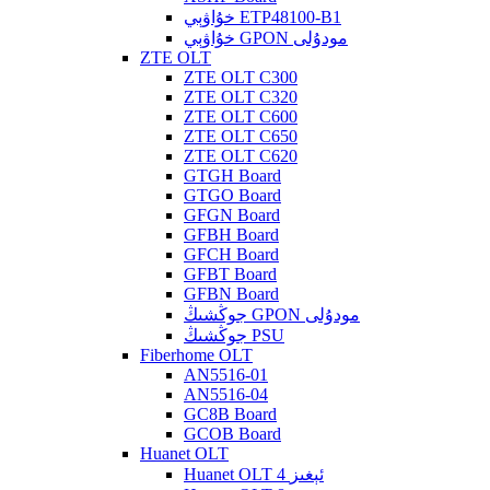
خۇاۋېي ETP48100-B1
خۇاۋېي GPON مودۇلى
ZTE OLT
ZTE OLT C300
ZTE OLT C320
ZTE OLT C600
ZTE OLT C650
ZTE OLT C620
GTGH Board
GTGO Board
GFGN Board
GFBH Board
GFCH Board
GFBT Board
GFBN Board
جوڭشىڭ GPON مودۇلى
جوڭشىڭ PSU
Fiberhome OLT
AN5516-01
AN5516-04
GC8B Board
GCOB Board
Huanet OLT
Huanet OLT 4 ئېغىز