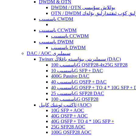
DWDM & OTN
DWDM / OTN يوللاش سۇپىسى
ئىقتىدارلىق كۆپ ئىقتىدارلىق بۆلەك
پاسسىپ CWDM
پاسسىپ CCWDM
پاسسىپ CCWDM
پاسسىپ DWDM
پاسسىپ DWDM
DAC / AOC سىملىرى
Twinax سىملىرىنى بىۋاسىتە باغلاڭ (DAC)
پاسسىپ 100G QSFP28-4x25G SFP28
پاسسىپ 10G SFP + DAC
400G Passive DAC
پاسسىپ 40G QSFP + DAC
پ 40G QSFP + TO 4 * 10G SFP + DAC
پاسسىپ 25G SFP28 DAC
پاسسىپ 100G QSFP28
ئاكتىپ ئوپتىك كابېل (AOC)
10G SFP + AOC
40G QSFP + AOC
40G QSFP + TO 4 * 10G SFP +
25G SFP28 AOC
100G QSFP28 AOC