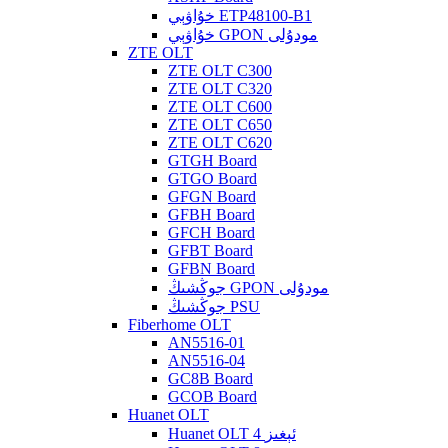
خۇاۋېي ETP48100-B1
خۇاۋېي GPON مودۇلى
ZTE OLT
ZTE OLT C300
ZTE OLT C320
ZTE OLT C600
ZTE OLT C650
ZTE OLT C620
GTGH Board
GTGO Board
GFGN Board
GFBH Board
GFCH Board
GFBT Board
GFBN Board
جوڭشىڭ GPON مودۇلى
جوڭشىڭ PSU
Fiberhome OLT
AN5516-01
AN5516-04
GC8B Board
GCOB Board
Huanet OLT
Huanet OLT 4 ئېغىز