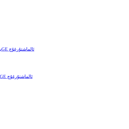
خۇاۋېي CloudEngine S6700-S يۈرۈشلۈك 10GE ئالماشتۇرغۇچ
خۇاۋېي CloudEngine 6730-H يۈرۈشلۈك 10GE ئالماشتۇرغۇچ