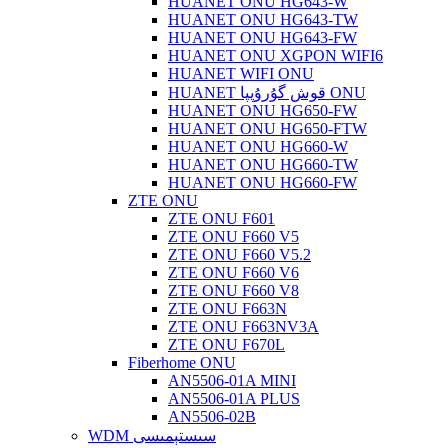
HUANET ONU HG643-W
HUANET ONU HG643-TW
HUANET ONU HG643-FW
HUANET ONU XGPON WIFI6
HUANET WIFI ONU
HUANET قوش گۇرۇپپا ONU
HUANET ONU HG650-FW
HUANET ONU HG650-FTW
HUANET ONU HG660-W
HUANET ONU HG660-TW
HUANET ONU HG660-FW
ZTE ONU
ZTE ONU F601
ZTE ONU F660 V5
ZTE ONU F660 V5.2
ZTE ONU F660 V6
ZTE ONU F660 V8
ZTE ONU F663N
ZTE ONU F663NV3A
ZTE ONU F670L
Fiberhome ONU
AN5506-01A MINI
AN5506-01A PLUS
AN5506-02B
WDM سىستېمىسى