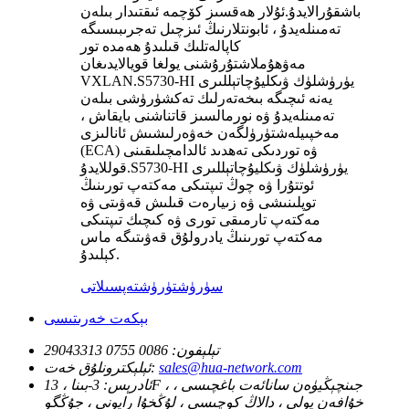
باشقۇرالايدۇ.ئۇلار ھەقسىز كۆچمە ئىقتىدار بىلەن
تەمىنلەيدۇ ، ئابونتلارنىڭ ئىزچىل تەجرىبىسىگە
كاپالەتلىك قىلىدۇ ھەمدە تور
مەۋھۇملاشتۇرۇشنى يولغا قويالايدىغان
VXLAN.S5730-HI يۈرۈشلۈك ۋىكليۇچاتېللىرى
يەنە ئىچىگە بىخەتەرلىك تەكشۈرۈشى بىلەن
تەمىنلەيدۇ ۋە نورمالسىز قاتناشنى بايقاش ،
مەخپىيلەشتۈرۈلگەن خەۋەرلىشىش ئانالىزى
(ECA) ۋە توردىكى تەھدىد ئالدامچىلىقىنى
قوللايدۇ.S5730-HI يۈرۈشلۈك ۋىكليۇچاتېللىرى
ئوتتۇرا ۋە چوڭ تىپتىكى مەكتەپ تورىنىڭ
توپلىنىشى ۋە زىيارەت قىلىش قەۋىتى ۋە
مەكتەپ تارمىقى تورى ۋە كىچىك تىپتىكى
مەكتەپ تورىنىڭ يادرولۇق قەۋىتىگە ماس
كېلىدۇ.
سۈرۈشتۈرۈش
تەپسىلاتى
بېكەت خەرىتىسى
تېلېفون:
0086 0755 29043313
sales@hua-network.com
ئېلېكترونلۇق خەت:
ئادرېس:
3-بىنا ، 13F ، جىنچېڭيۈەن سانائەت باغچىسى ،
خۇافەن يولى ، دالاڭ كوچىسى ، لۇڭخۇا رايونى ، جۇڭگو