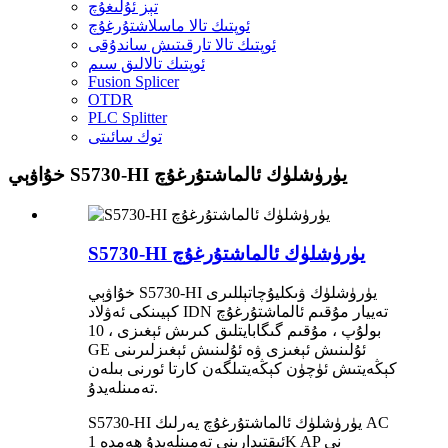
تېز ئۇلىغۇچ
ئوپتىك تالا ماسلاشتۇرغۇچ
ئوپتىك تالا تارقىتىش ساندۇقى
ئوپتىك تالالىق سىم
Fusion Splicer
OTDR
PLC Splitter
توك سائىتى
خۇاۋېي S5730-HI يۈرۈشلۈك ئالماشتۇرغۇچ
S5730-HI يۈرۈشلۈك ئالماشتۇرغۇچ
خۇاۋېي S5730-HI يۈرۈشلۈك ۋىكليۇچاتېللىرى
كېيىنكى ئەۋلاد IDN تەييار مۇقىم ئالماشتۇرغۇچ
بولۇپ ، مۇقىم گىگابايتلىق كىرىش ئېغىزى ، 10
GE ئۇلىنىش ئېغىزى ۋە ئۇلىنىش ئېغىزلىرىنى
كېڭەيتىش ئۈچۈن كېڭەيتىلگەن كارتا ئورنى بىلەن
تەمىنلەيدۇ.
S5730-HI يۈرۈشلۈك ئالماشتۇرغۇچ يەرلىك AC
ئىقتىدارىنى تەمىنلەيدۇ ھەمدە 1K AP نى