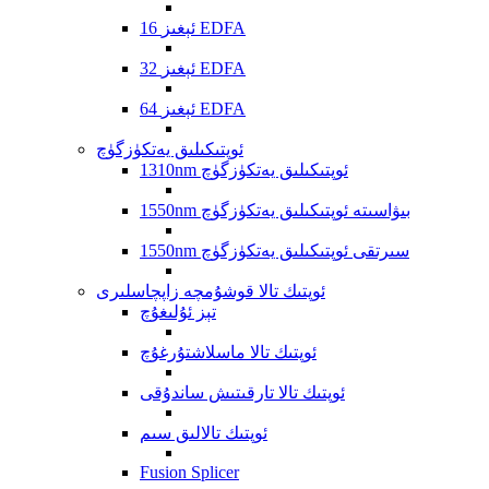
16 ئېغىز EDFA
32 ئېغىز EDFA
64 ئېغىز EDFA
ئوپتىكىلىق يەتكۈزگۈچ
1310nm ئوپتىكىلىق يەتكۈزگۈچ
1550nm بىۋاسىتە ئوپتىكىلىق يەتكۈزگۈچ
1550nm سىرتقى ئوپتىكىلىق يەتكۈزگۈچ
ئوپتىك تالا قوشۇمچە زاپچاسلىرى
تېز ئۇلىغۇچ
ئوپتىك تالا ماسلاشتۇرغۇچ
ئوپتىك تالا تارقىتىش ساندۇقى
ئوپتىك تالالىق سىم
Fusion Splicer