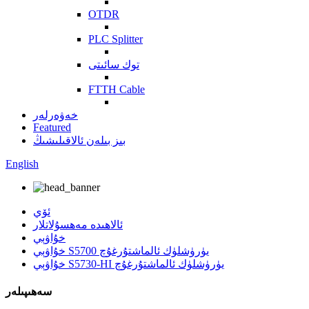
OTDR
PLC Splitter
توك سائىتى
FTTH Cable
خەۋەرلەر
Featured
بىز بىلەن ئالاقىلىشىڭ
English
ئۆي
ئالاھىدە مەھسۇلاتلار
خۇاۋېي
خۇاۋېي S5700 يۈرۈشلۈك ئالماشتۇرغۇچ
خۇاۋېي S5730-HI يۈرۈشلۈك ئالماشتۇرغۇچ
سەھىپىلەر