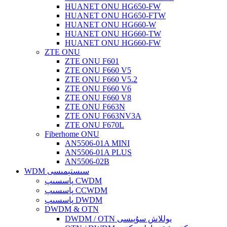
HUANET ONU HG650-FW
HUANET ONU HG650-FTW
HUANET ONU HG660-W
HUANET ONU HG660-TW
HUANET ONU HG660-FW
ZTE ONU
ZTE ONU F601
ZTE ONU F660 V5
ZTE ONU F660 V5.2
ZTE ONU F660 V6
ZTE ONU F660 V8
ZTE ONU F663N
ZTE ONU F663NV3A
ZTE ONU F670L
Fiberhome ONU
AN5506-01A MINI
AN5506-01A PLUS
AN5506-02B
WDM سىستېمىسى
پاسسىپ CWDM
پاسسىپ CCWDM
پاسسىپ DWDM
DWDM & OTN
DWDM / OTN يوللاش سۇپىسى