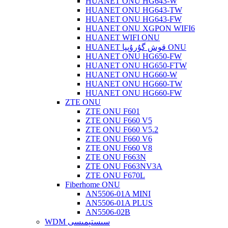
HUANET ONU HG643-W
HUANET ONU HG643-TW
HUANET ONU HG643-FW
HUANET ONU XGPON WIFI6
HUANET WIFI ONU
HUANET قوش گۇرۇپپا ONU
HUANET ONU HG650-FW
HUANET ONU HG650-FTW
HUANET ONU HG660-W
HUANET ONU HG660-TW
HUANET ONU HG660-FW
ZTE ONU
ZTE ONU F601
ZTE ONU F660 V5
ZTE ONU F660 V5.2
ZTE ONU F660 V6
ZTE ONU F660 V8
ZTE ONU F663N
ZTE ONU F663NV3A
ZTE ONU F670L
Fiberhome ONU
AN5506-01A MINI
AN5506-01A PLUS
AN5506-02B
WDM سىستېمىسى