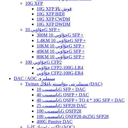
10G XFP
10G XFP قوش تالا
10G XFP BIDI
10G XFP CWDM
10G XFP DWDM
خۇاۋېي 10G SFP +
300M خۇاۋېي 10G SFP +
1.4KM خۇاۋېي 10G SFP +
10KM خۇاۋېي 10G SFP +
40KM خۇاۋېي 10G SFP +
80KM خۇاۋېي 10G SFP +
خۇاۋېي 100G CFP2
خۇاۋېي CFP2-100G-LR4
خۇاۋېي CFP2-100G-ER4
DAC / AOC سىملىرى
Twinax سىملىرىنى بىۋاسىتە باغلاڭ (DAC)
پاسسىپ 10G SFP + DAC
پاسسىپ 40G QSFP + DAC
پاسسىپ 40G QSFP + TO 4 * 10G SFP + DAC
پاسسىپ 25G SFP28 DAC
پاسسىپ 100G QSFP28
پاسسىپ 100G QSFP28-4x25G SFP28
400G Passive DAC
ئاكتىپ ئوپتىك كابېل (AOC)