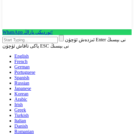
WhatsApp توردىكى پاراڭ!
ئىزدەش ئۈچۈن Enter نى بېسىڭ
ياكى تاقاش ئۈچۈن ESC نى بېسىڭ
English
French
German
Portuguese
Spanish
Russian
Japanese
Korean
Arabic
Irish
Greek
Turkish
Italian
Danish
Romanian