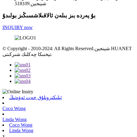
شېنجېن.518109
بۇ يەردە بىز بىلەن ئالاقىلاشسىڭىز بولىدۇ
INQUIRY now
© Copyright - 2010-2024: All Rights Reserved.شېنجېن HUANET
تېخنىكا چەكلىك شىركىتى.
ئېلېكترونلۇق خەت ئەۋەتىڭ
Coco Wong
Linda Wong
Coco Wong
Linda Wong
x