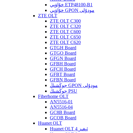
خۇاۋېي ETP48100-B1
خۇاۋېي GPON مودۇلى
ZTE OLT
ZTE OLT C300
ZTE OLT C320
ZTE OLT C600
ZTE OLT C650
ZTE OLT C620
GTGH Board
GTGO Board
GFGN Board
GFBH Board
GFCH Board
GFBT Board
GFBN Board
جوڭشىڭ GPON مودۇلى
جوڭشىڭ PSU
Fiberhome OLT
AN5516-01
AN5516-04
GC8B Board
GCOB Board
Huanet OLT
Huanet OLT 4 ئېغىز