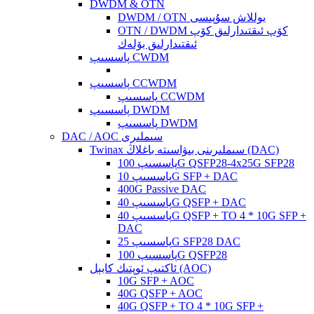
DWDM & OTN
DWDM / OTN يوللاش سۇپىسى
OTN / DWDM كۆپ ئىقتىدارلىق كۆپ
ئىقتىدارلىق بۆلەك
پاسسىپ CWDM
پاسسىپ CCWDM
پاسسىپ CCWDM
پاسسىپ DWDM
پاسسىپ DWDM
DAC / AOC سىملىرى
Twinax سىملىرىنى بىۋاسىتە باغلاڭ (DAC)
پاسسىپ 100G QSFP28-4x25G SFP28
پاسسىپ 10G SFP + DAC
400G Passive DAC
پاسسىپ 40G QSFP + DAC
پاسسىپ 40G QSFP + TO 4 * 10G SFP +
DAC
پاسسىپ 25G SFP28 DAC
پاسسىپ 100G QSFP28
ئاكتىپ ئوپتىك كابېل (AOC)
10G SFP + AOC
40G QSFP + AOC
40G QSFP + TO 4 * 10G SFP +