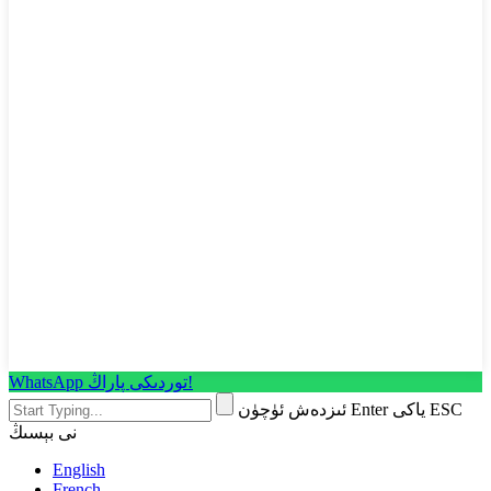
WhatsApp توردىكى پاراڭ!
ئىزدەش ئۈچۈن Enter ياكى ESC
نى بېسىڭ
English
French