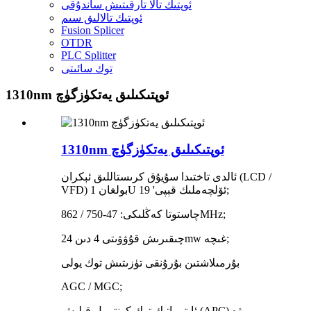
ئوپتىك تالا تارقىتىش ساندۇقى
ئوپتىك تالالىق سىم
Fusion Splicer
OTDR
PLC Splitter
توك سائىتى
1310nm ئوپتىكىلىق يەتكۈزگۈچ
1310nm ئوپتىكىلىق يەتكۈزگۈچ
ئالدى تاختىدا سۇيۇق كرىستاللىق ئېكران (LCD /
VFD) بولغان 1U 19 'ئۆلچەملىك قېپى;
چاستوتا كەڭلىكى: 47-750 / 862MHz;
چىقىرىش قۇۋۋىتى 4 دىن 24mw غىچە;
بۇرمىلاشتىن بۇرۇنقى تۈزىتىش توك يولى
AGC / MGC;
ئاپتوماتىك توك كونترول قىلىش (APC) ۋە