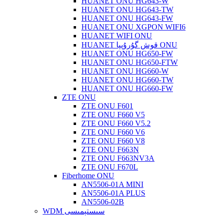
HUANET ONU HG643-W
HUANET ONU HG643-TW
HUANET ONU HG643-FW
HUANET ONU XGPON WIFI6
HUANET WIFI ONU
HUANET قوش گۇرۇپپا ONU
HUANET ONU HG650-FW
HUANET ONU HG650-FTW
HUANET ONU HG660-W
HUANET ONU HG660-TW
HUANET ONU HG660-FW
ZTE ONU
ZTE ONU F601
ZTE ONU F660 V5
ZTE ONU F660 V5.2
ZTE ONU F660 V6
ZTE ONU F660 V8
ZTE ONU F663N
ZTE ONU F663NV3A
ZTE ONU F670L
Fiberhome ONU
AN5506-01A MINI
AN5506-01A PLUS
AN5506-02B
WDM سىستېمىسى