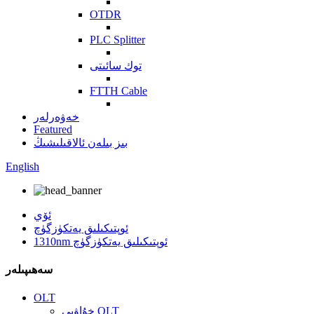
OTDR
PLC Splitter
توك سائىتى
FTTH Cable
خەۋەرلەر
Featured
بىز بىلەن ئالاقىلىشىڭ
English
ئۆي
ئوپتىكىلىق يەتكۈزگۈچ
1310nm ئوپتىكىلىق يەتكۈزگۈچ
سەھىپىلەر
OLT
خۇاۋېي OLT