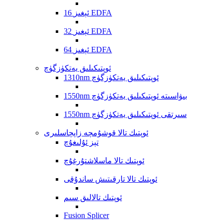
16 ئېغىز EDFA
32 ئېغىز EDFA
64 ئېغىز EDFA
ئوپتىكىلىق يەتكۈزگۈچ
1310nm ئوپتىكىلىق يەتكۈزگۈچ
1550nm بىۋاسىتە ئوپتىكىلىق يەتكۈزگۈچ
1550nm سىرتقى ئوپتىكىلىق يەتكۈزگۈچ
ئوپتىك تالا قوشۇمچە زاپچاسلىرى
تېز ئۇلىغۇچ
ئوپتىك تالا ماسلاشتۇرغۇچ
ئوپتىك تالا تارقىتىش ساندۇقى
ئوپتىك تالالىق سىم
Fusion Splicer