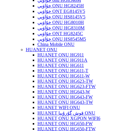
خۇاۋېي onu HG8546M
خۇاۋېي ONU HG8245H
خۇاۋېي ONT EG8145V5
خۇاۋېي ONU HS8145V5
خۇاۋېي ONU HG8010H
خۇاۋېي ONU HG8310M
خۇاۋېي ONT HG8245C
خۇاۋېي ONU HS8545M5
China Mobile ONU
HUANET ONU
HUANET ONU HG911
HUANET ONU HG911A
HUANET ONU HG611
HUANET ONU HG611-T
HUANET ONU HG611-W
HUANET ONU HG623-TW
HUANET ONU HG623-FTW
HUANET ONU HG643-W
HUANET ONU HG643-FW
HUANET ONU HG643-TW
HUANET WIFI ONU
HUANET قوش گۇرۇپپا ONU
HUANET ONU XGPON WIFI6
HUANET ONU HG650-FW
HUANET ONU HG650-FTW