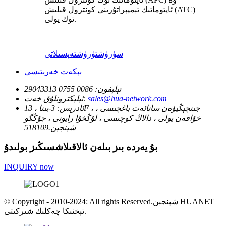
ئاپتوماتىك تېمپېراتۇرىنى كونترول قىلىش (ATC)
توك يولى.
سۈرۈشتۈرۈش
تەپسىلاتى
بېكەت خەرىتىسى
تېلېفون:
0086 0755 29043313
sales@hua-network.com
ئېلېكترونلۇق خەت:
ئادرېس:
3-بىنا ، 13F ، جىنچېڭيۈەن سانائەت باغچىسى ،
خۇافەن يولى ، دالاڭ كوچىسى ، لۇڭخۇا رايونى ، جۇڭگو
شېنجېن.518109
بۇ يەردە بىز بىلەن ئالاقىلاشسىڭىز بولىدۇ
INQUIRY now
© Copyright - 2010-2024: All rights Reserved.شېنجېن HUANET
تېخنىكا چەكلىك شىركىتى.