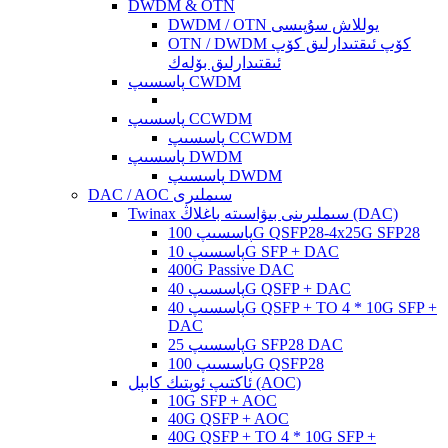
DWDM & OTN
DWDM / OTN يوللاش سۇپىسى
OTN / DWDM كۆپ ئىقتىدارلىق كۆپ
ئىقتىدارلىق بۆلەك
پاسسىپ CWDM
پاسسىپ CCWDM
پاسسىپ CCWDM
پاسسىپ DWDM
پاسسىپ DWDM
DAC / AOC سىملىرى
Twinax سىملىرىنى بىۋاسىتە باغلاڭ (DAC)
پاسسىپ 100G QSFP28-4x25G SFP28
پاسسىپ 10G SFP + DAC
400G Passive DAC
پاسسىپ 40G QSFP + DAC
پاسسىپ 40G QSFP + TO 4 * 10G SFP +
DAC
پاسسىپ 25G SFP28 DAC
پاسسىپ 100G QSFP28
ئاكتىپ ئوپتىك كابېل (AOC)
10G SFP + AOC
40G QSFP + AOC
40G QSFP + TO 4 * 10G SFP +