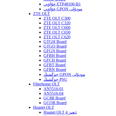
خۇاۋېي ETP48100-B1
خۇاۋېي GPON مودۇلى
ZTE OLT
ZTE OLT C300
ZTE OLT C320
ZTE OLT C600
ZTE OLT C650
ZTE OLT C620
GTGH Board
GTGO Board
GFGN Board
GFBH Board
GFCH Board
GFBT Board
GFBN Board
جوڭشىڭ GPON مودۇلى
جوڭشىڭ PSU
Fiberhome OLT
AN5516-01
AN5516-04
GC8B Board
GCOB Board
Huanet OLT
Huanet OLT 4 ئېغىز