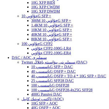
10G XFP BIDI
10G XFP CWDM
10G XFP DWDM
خۇاۋېي 10G SFP +
300M خۇاۋېي 10G SFP +
1.4KM خۇاۋېي 10G SFP +
10KM خۇاۋېي 10G SFP +
40KM خۇاۋېي 10G SFP +
80KM خۇاۋېي 10G SFP +
خۇاۋېي 100G CFP2
خۇاۋېي CFP2-100G-LR4
خۇاۋېي CFP2-100G-ER4
DAC / AOC سىملىرى
Twinax سىملىرىنى بىۋاسىتە باغلاڭ (DAC)
پاسسىپ 10G SFP + DAC
پاسسىپ 40G QSFP + DAC
پاسسىپ 40G QSFP + TO 4 * 10G SFP + DAC
پاسسىپ 25G SFP28 DAC
پاسسىپ 100G QSFP28
پاسسىپ 100G QSFP28-4x25G SFP28
400G Passive DAC
ئاكتىپ ئوپتىك كابېل (AOC)
10G SFP + AOC
40G QSFP + AOC