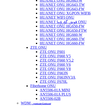
HUANET ONU HG643-W
HUANET ONU HG643-TW
HUANET ONU HG643-FW
HUANET ONU XGPON WIFI6
HUANET WIFI ONU
HUANET قوش گۇرۇپپا ONU
HUANET ONU HG650-FW
HUANET ONU HG650-FTW
HUANET ONU HG660-W
HUANET ONU HG660-TW
HUANET ONU HG660-FW
ZTE ONU
ZTE ONU F601
ZTE ONU F660 V5
ZTE ONU F660 V5.2
ZTE ONU F660 V6
ZTE ONU F660 V8
ZTE ONU F663N
ZTE ONU F663NV3A
ZTE ONU F670L
Fiberhome ONU
AN5506-01A MINI
AN5506-01A PLUS
AN5506-02B
WDM سىستېمىسى