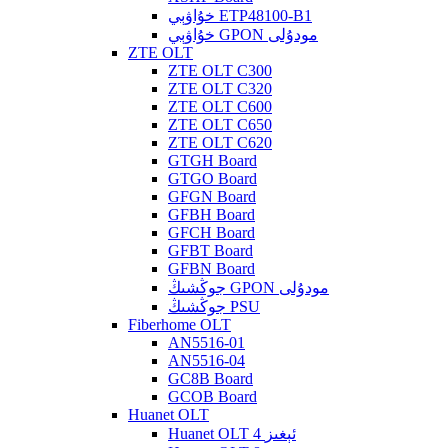
خۇاۋېي ETP48100-B1
خۇاۋېي GPON مودۇلى
ZTE OLT
ZTE OLT C300
ZTE OLT C320
ZTE OLT C600
ZTE OLT C650
ZTE OLT C620
GTGH Board
GTGO Board
GFGN Board
GFBH Board
GFCH Board
GFBT Board
GFBN Board
جوڭشىڭ GPON مودۇلى
جوڭشىڭ PSU
Fiberhome OLT
AN5516-01
AN5516-04
GC8B Board
GCOB Board
Huanet OLT
Huanet OLT 4 ئېغىز