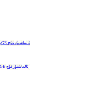
خۇاۋېي CloudEngine S6700-S يۈرۈشلۈك 10GE ئالماشتۇرغۇچ
خۇاۋېي CloudEngine 6730-H يۈرۈشلۈك 10GE ئالماشتۇرغۇچ