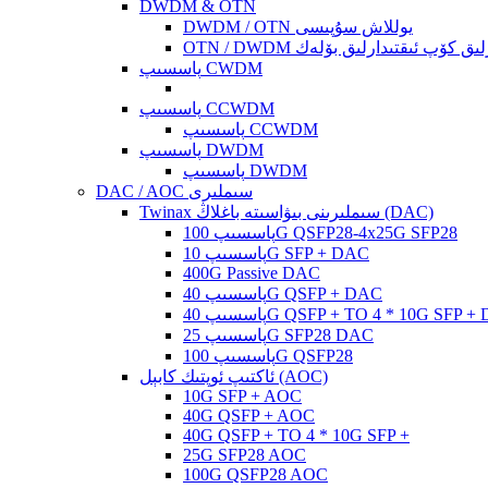
DWDM & OTN
DWDM / OTN يوللاش سۇپىسى
ئىقتىدارلىق كۆپ ئىقتىدارلىق بۆلەك
پاسسىپ CWDM
پاسسىپ CCWDM
پاسسىپ CCWDM
پاسسىپ DWDM
پاسسىپ DWDM
DAC / AOC سىملىرى
Twinax سىملىرىنى بىۋاسىتە باغلاڭ (DAC)
پاسسىپ 100G QSFP28-4x25G SFP28
پاسسىپ 10G SFP + DAC
400G Passive DAC
پاسسىپ 40G QSFP + DAC
پ 40G QSFP + TO 4 * 10G SFP + DAC
پاسسىپ 25G SFP28 DAC
پاسسىپ 100G QSFP28
ئاكتىپ ئوپتىك كابېل (AOC)
10G SFP + AOC
40G QSFP + AOC
40G QSFP + TO 4 * 10G SFP +
25G SFP28 AOC
100G QSFP28 AOC