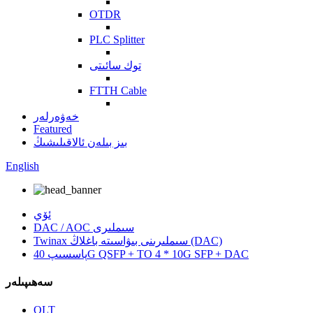
OTDR
PLC Splitter
توك سائىتى
FTTH Cable
خەۋەرلەر
Featured
بىز بىلەن ئالاقىلىشىڭ
English
ئۆي
DAC / AOC سىملىرى
Twinax سىملىرىنى بىۋاسىتە باغلاڭ (DAC)
پاسسىپ 40G QSFP + TO 4 * 10G SFP + DAC
سەھىپىلەر
OLT