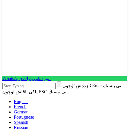
WhatsApp توردىكى پاراڭ!
ئىزدەش ئۈچۈن Enter نى بېسىڭ
ياكى تاقاش ئۈچۈن ESC نى بېسىڭ
English
French
German
Portuguese
Spanish
Russian