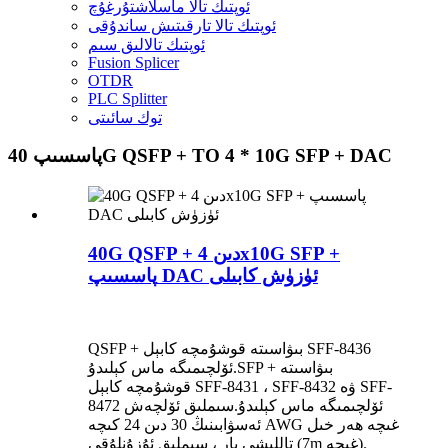
ئوپتىك تالا ماسلاشتۇرغۇچ
ئوپتىك تالا تارقىتىش ساندۇقى
ئوپتىك تالالىق سىم
Fusion Splicer
OTDR
PLC Splitter
توك سائىتى
پاسسىپ 40G QSFP + TO 4 * 10G SFP + DAC
40G QSFP + دىن 4x10G SFP +
پاسسىپ DAC ئۈزۈش كابىلى
QSFP + بىۋاسىتە قوشۇمچە كابېل SFF-8436
ئۆلچىمىگە ماس كېلىدۇ.SFP + بىۋاسىتە
قوشۇمچە كابېل SFF-8431 ، SFF-8432 ۋە SFF-
8472 ئۆلچىمىگە ماس كېلىدۇ.سىملىق ئۆلچەش
ئەسۋابىنىڭ 30 دىن 24 كىچە AWG غىچە ھەر خىل
تاللىشى بار ، سىملىق ئۇزۇنلۇقى (7m غىچە).