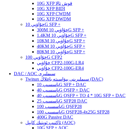
10G XFP قوش تالا
10G XFP BIDI
10G XFP CWDM
10G XFP DWDM
خۇاۋېي 10G SFP +
300M خۇاۋېي 10G SFP +
1.4KM خۇاۋېي 10G SFP +
10KM خۇاۋېي 10G SFP +
40KM خۇاۋېي 10G SFP +
80KM خۇاۋېي 10G SFP +
خۇاۋېي 100G CFP2
خۇاۋېي CFP2-100G-LR4
خۇاۋېي CFP2-100G-ER4
DAC / AOC سىملىرى
Twinax سىملىرىنى بىۋاسىتە باغلاڭ (DAC)
پاسسىپ 10G SFP + DAC
پاسسىپ 40G QSFP + DAC
پاسسىپ 40G QSFP + TO 4 * 10G SFP + DAC
پاسسىپ 25G SFP28 DAC
پاسسىپ 100G QSFP28
پاسسىپ 100G QSFP28-4x25G SFP28
400G Passive DAC
ئاكتىپ ئوپتىك كابېل (AOC)
10G SFP + AOC