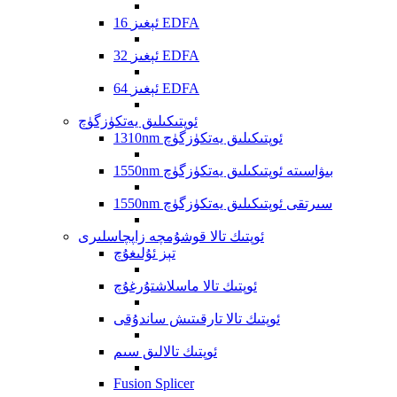
16 ئېغىز EDFA
32 ئېغىز EDFA
64 ئېغىز EDFA
ئوپتىكىلىق يەتكۈزگۈچ
1310nm ئوپتىكىلىق يەتكۈزگۈچ
1550nm بىۋاسىتە ئوپتىكىلىق يەتكۈزگۈچ
1550nm سىرتقى ئوپتىكىلىق يەتكۈزگۈچ
ئوپتىك تالا قوشۇمچە زاپچاسلىرى
تېز ئۇلىغۇچ
ئوپتىك تالا ماسلاشتۇرغۇچ
ئوپتىك تالا تارقىتىش ساندۇقى
ئوپتىك تالالىق سىم
Fusion Splicer