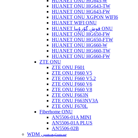
HUANET ONU HG643-W
HUANET ONU HG643-TW
HUANET ONU HG643-FW
HUANET ONU XGPON WIFI6
HUANET WIFI ONU
HUANET قوش گۇرۇپپا ONU
HUANET ONU HG650-FW
HUANET ONU HG650-FTW
HUANET ONU HG660-W
HUANET ONU HG660-TW
HUANET ONU HG660-FW
ZTE ONU
ZTE ONU F601
ZTE ONU F660 V5
ZTE ONU F660 V5.2
ZTE ONU F660 V6
ZTE ONU F660 V8
ZTE ONU F663N
ZTE ONU F663NV3A
ZTE ONU F670L
Fiberhome ONU
AN5506-01A MINI
AN5506-01A PLUS
AN5506-02B
WDM سىستېمىسى