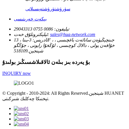
سۈرۈشتۈرۈش
تەپسىلاتى
بېكەت خەرىتىسى
تېلېفون:
0086 0755 29043313
sales@hua-network.com
ئېلېكترونلۇق خەت:
ئادرېس:
3-بىنا ، 13F ، جىنچېڭيۈەن سانائەت باغچىسى ،
خۇافەن يولى ، دالاڭ كوچىسى ، لۇڭخۇا رايونى ، جۇڭگو
شېنجېن.518109
بۇ يەردە بىز بىلەن ئالاقىلاشسىڭىز بولىدۇ
INQUIRY now
© Copyright - 2010-2024: All Rights Reserved.شېنجېن HUANET
تېخنىكا چەكلىك شىركىتى.