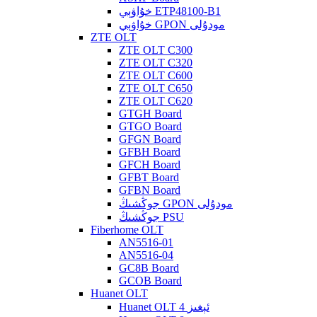
خۇاۋېي ETP48100-B1
خۇاۋېي GPON مودۇلى
ZTE OLT
ZTE OLT C300
ZTE OLT C320
ZTE OLT C600
ZTE OLT C650
ZTE OLT C620
GTGH Board
GTGO Board
GFGN Board
GFBH Board
GFCH Board
GFBT Board
GFBN Board
جوڭشىڭ GPON مودۇلى
جوڭشىڭ PSU
Fiberhome OLT
AN5516-01
AN5516-04
GC8B Board
GCOB Board
Huanet OLT
Huanet OLT 4 ئېغىز