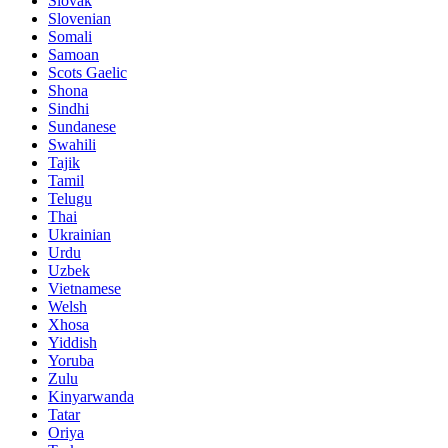
Slovak
Slovenian
Somali
Samoan
Scots Gaelic
Shona
Sindhi
Sundanese
Swahili
Tajik
Tamil
Telugu
Thai
Ukrainian
Urdu
Uzbek
Vietnamese
Welsh
Xhosa
Yiddish
Yoruba
Zulu
Kinyarwanda
Tatar
Oriya