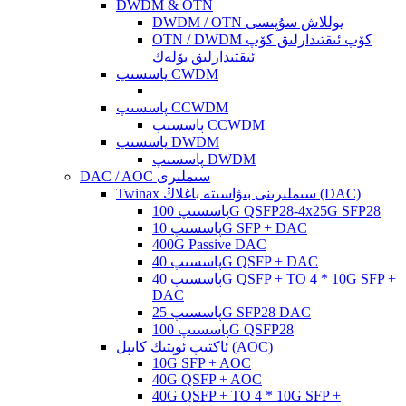
DWDM & OTN
DWDM / OTN يوللاش سۇپىسى
OTN / DWDM كۆپ ئىقتىدارلىق كۆپ
ئىقتىدارلىق بۆلەك
پاسسىپ CWDM
پاسسىپ CCWDM
پاسسىپ CCWDM
پاسسىپ DWDM
پاسسىپ DWDM
DAC / AOC سىملىرى
Twinax سىملىرىنى بىۋاسىتە باغلاڭ (DAC)
پاسسىپ 100G QSFP28-4x25G SFP28
پاسسىپ 10G SFP + DAC
400G Passive DAC
پاسسىپ 40G QSFP + DAC
پاسسىپ 40G QSFP + TO 4 * 10G SFP +
DAC
پاسسىپ 25G SFP28 DAC
پاسسىپ 100G QSFP28
ئاكتىپ ئوپتىك كابېل (AOC)
10G SFP + AOC
40G QSFP + AOC
40G QSFP + TO 4 * 10G SFP +