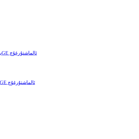
خۇاۋېي CloudEngine S6700-S يۈرۈشلۈك 10GE ئالماشتۇرغۇچ
خۇاۋېي CloudEngine 6730-H يۈرۈشلۈك 10GE ئالماشتۇرغۇچ