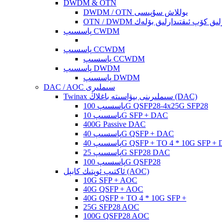
DWDM & OTN
DWDM / OTN يوللاش سۇپىسى
ئىقتىدارلىق كۆپ ئىقتىدارلىق بۆلەك
پاسسىپ CWDM
پاسسىپ CCWDM
پاسسىپ CCWDM
پاسسىپ DWDM
پاسسىپ DWDM
DAC / AOC سىملىرى
Twinax سىملىرىنى بىۋاسىتە باغلاڭ (DAC)
پاسسىپ 100G QSFP28-4x25G SFP28
پاسسىپ 10G SFP + DAC
400G Passive DAC
پاسسىپ 40G QSFP + DAC
پ 40G QSFP + TO 4 * 10G SFP + DAC
پاسسىپ 25G SFP28 DAC
پاسسىپ 100G QSFP28
ئاكتىپ ئوپتىك كابېل (AOC)
10G SFP + AOC
40G QSFP + AOC
40G QSFP + TO 4 * 10G SFP +
25G SFP28 AOC
100G QSFP28 AOC