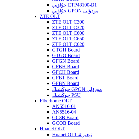
خۇاۋېي ETP48100-B1
خۇاۋېي GPON مودۇلى
ZTE OLT
ZTE OLT C300
ZTE OLT C320
ZTE OLT C600
ZTE OLT C650
ZTE OLT C620
GTGH Board
GTGO Board
GFGN Board
GFBH Board
GFCH Board
GFBT Board
GFBN Board
جوڭشىڭ GPON مودۇلى
جوڭشىڭ PSU
Fiberhome OLT
AN5516-01
AN5516-04
GC8B Board
GCOB Board
Huanet OLT
Huanet OLT 4 ئېغىز