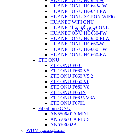
HUANET ONU HG643-W
HUANET ONU HG643-TW
HUANET ONU HG643-FW
HUANET ONU XGPON WIFI6
HUANET WIFI ONU
HUANET قوش گۇرۇپپا ONU
HUANET ONU HG650-FW
HUANET ONU HG650-FTW
HUANET ONU HG660-W
HUANET ONU HG660-TW
HUANET ONU HG660-FW
ZTE ONU
ZTE ONU F601
ZTE ONU F660 V5
ZTE ONU F660 V5.2
ZTE ONU F660 V6
ZTE ONU F660 V8
ZTE ONU F663N
ZTE ONU F663NV3A
ZTE ONU F670L
Fiberhome ONU
AN5506-01A MINI
AN5506-01A PLUS
AN5506-02B
WDM سىستېمىسى