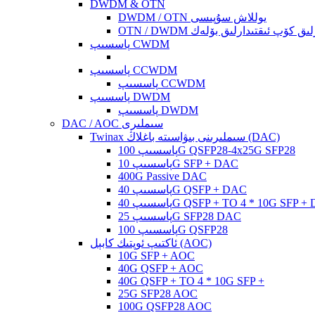
DWDM & OTN
DWDM / OTN يوللاش سۇپىسى
ئىقتىدارلىق كۆپ ئىقتىدارلىق بۆلەك
پاسسىپ CWDM
پاسسىپ CCWDM
پاسسىپ CCWDM
پاسسىپ DWDM
پاسسىپ DWDM
DAC / AOC سىملىرى
Twinax سىملىرىنى بىۋاسىتە باغلاڭ (DAC)
پاسسىپ 100G QSFP28-4x25G SFP28
پاسسىپ 10G SFP + DAC
400G Passive DAC
پاسسىپ 40G QSFP + DAC
پ 40G QSFP + TO 4 * 10G SFP + DAC
پاسسىپ 25G SFP28 DAC
پاسسىپ 100G QSFP28
ئاكتىپ ئوپتىك كابېل (AOC)
10G SFP + AOC
40G QSFP + AOC
40G QSFP + TO 4 * 10G SFP +
25G SFP28 AOC
100G QSFP28 AOC