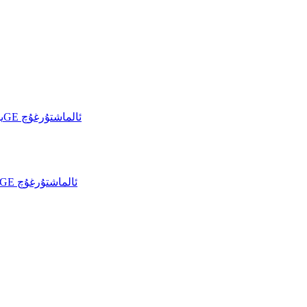
خۇاۋېي CloudEngine S6700-S يۈرۈشلۈك 10GE ئالماشتۇرغۇچ
خۇاۋېي CloudEngine 6730-H يۈرۈشلۈك 10GE ئالماشتۇرغۇچ