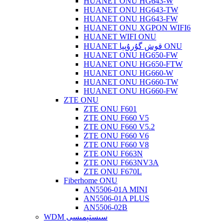
HUANET ONU HG643-W
HUANET ONU HG643-TW
HUANET ONU HG643-FW
HUANET ONU XGPON WIFI6
HUANET WIFI ONU
HUANET قوش گۇرۇپپا ONU
HUANET ONU HG650-FW
HUANET ONU HG650-FTW
HUANET ONU HG660-W
HUANET ONU HG660-TW
HUANET ONU HG660-FW
ZTE ONU
ZTE ONU F601
ZTE ONU F660 V5
ZTE ONU F660 V5.2
ZTE ONU F660 V6
ZTE ONU F660 V8
ZTE ONU F663N
ZTE ONU F663NV3A
ZTE ONU F670L
Fiberhome ONU
AN5506-01A MINI
AN5506-01A PLUS
AN5506-02B
WDM سىستېمىسى