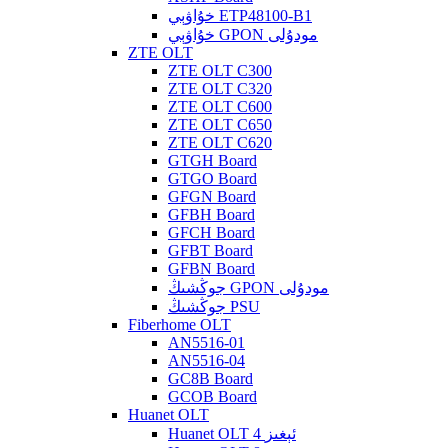
خۇاۋېي ETP48100-B1
خۇاۋېي GPON مودۇلى
ZTE OLT
ZTE OLT C300
ZTE OLT C320
ZTE OLT C600
ZTE OLT C650
ZTE OLT C620
GTGH Board
GTGO Board
GFGN Board
GFBH Board
GFCH Board
GFBT Board
GFBN Board
جوڭشىڭ GPON مودۇلى
جوڭشىڭ PSU
Fiberhome OLT
AN5516-01
AN5516-04
GC8B Board
GCOB Board
Huanet OLT
Huanet OLT 4 ئېغىز