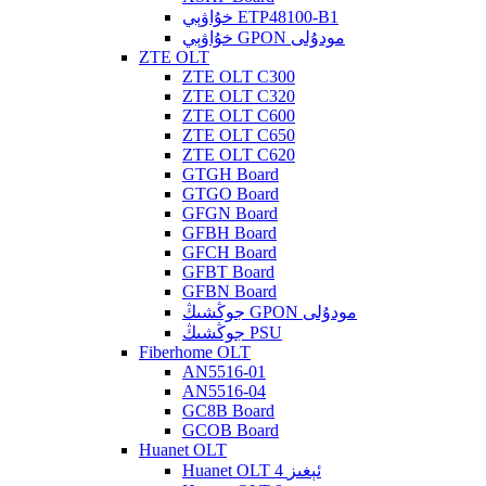
خۇاۋېي ETP48100-B1
خۇاۋېي GPON مودۇلى
ZTE OLT
ZTE OLT C300
ZTE OLT C320
ZTE OLT C600
ZTE OLT C650
ZTE OLT C620
GTGH Board
GTGO Board
GFGN Board
GFBH Board
GFCH Board
GFBT Board
GFBN Board
جوڭشىڭ GPON مودۇلى
جوڭشىڭ PSU
Fiberhome OLT
AN5516-01
AN5516-04
GC8B Board
GCOB Board
Huanet OLT
Huanet OLT 4 ئېغىز