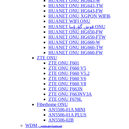
HUANET ONU HG643-W
HUANET ONU HG643-TW
HUANET ONU HG643-FW
HUANET ONU XGPON WIFI6
HUANET WIFI ONU
HUANET قوش گۇرۇپپا ONU
HUANET ONU HG650-FW
HUANET ONU HG650-FTW
HUANET ONU HG660-W
HUANET ONU HG660-TW
HUANET ONU HG660-FW
ZTE ONU
ZTE ONU F601
ZTE ONU F660 V5
ZTE ONU F660 V5.2
ZTE ONU F660 V6
ZTE ONU F660 V8
ZTE ONU F663N
ZTE ONU F663NV3A
ZTE ONU F670L
Fiberhome ONU
AN5506-01A MINI
AN5506-01A PLUS
AN5506-02B
WDM سىستېمىسى