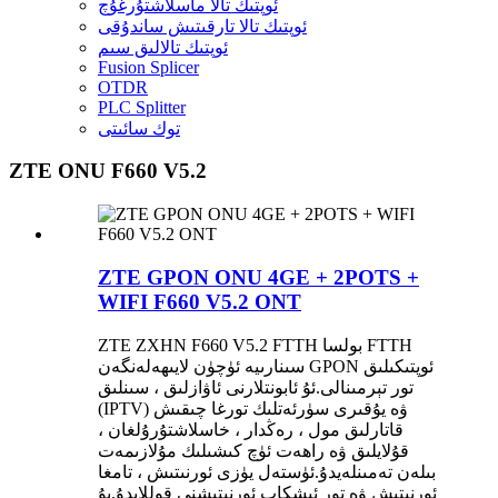
ئوپتىك تالا ماسلاشتۇرغۇچ
ئوپتىك تالا تارقىتىش ساندۇقى
ئوپتىك تالالىق سىم
Fusion Splicer
OTDR
PLC Splitter
توك سائىتى
ZTE ONU F660 V5.2
ZTE GPON ONU 4GE + 2POTS +
WIFI F660 V5.2 ONT
ZTE ZXHN F660 V5.2 FTTH بولسا FTTH
سىنارىيە ئۈچۈن لايىھەلەنگەن GPON ئوپتىكىلىق
تور تېرمىنالى.ئۇ ئابونتلارنى ئاۋازلىق ، سىنلىق
(IPTV) ۋە يۇقىرى سۈرئەتلىك تورغا چىقىش
قاتارلىق مول ، رەڭدار ، خاسلاشتۇرۇلغان ،
قۇلايلىق ۋە راھەت ئۈچ كىشىلىك مۇلازىمەت
بىلەن تەمىنلەيدۇ.ئۈستەل يۈزى ئورنىتىش ، تامغا
ئورنىتىش ۋە تور ئىشكاپ ئورنىتىشنى قوللايدۇ.بۇ