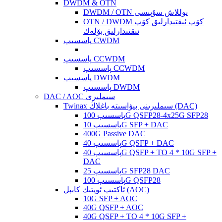
DWDM & OTN
DWDM / OTN يوللاش سۇپىسى
OTN / DWDM كۆپ ئىقتىدارلىق كۆپ
ئىقتىدارلىق بۆلەك
پاسسىپ CWDM
پاسسىپ CCWDM
پاسسىپ CCWDM
پاسسىپ DWDM
پاسسىپ DWDM
DAC / AOC سىملىرى
Twinax سىملىرىنى بىۋاسىتە باغلاڭ (DAC)
پاسسىپ 100G QSFP28-4x25G SFP28
پاسسىپ 10G SFP + DAC
400G Passive DAC
پاسسىپ 40G QSFP + DAC
پاسسىپ 40G QSFP + TO 4 * 10G SFP +
DAC
پاسسىپ 25G SFP28 DAC
پاسسىپ 100G QSFP28
ئاكتىپ ئوپتىك كابېل (AOC)
10G SFP + AOC
40G QSFP + AOC
40G QSFP + TO 4 * 10G SFP +