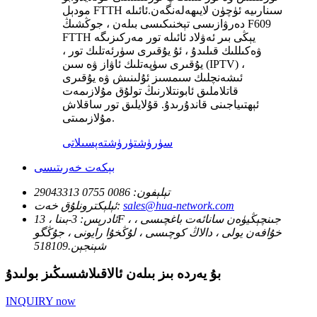
مودېل FTTH سىنارىيە ئۈچۈن لايىھەلەنگەن.ئائىلە
دەرۋازىسى تېخنىكىسى بىلەن ، جوڭشىڭ F609
FTTH يېڭى بىر ئەۋلاد ئائىلە تور مەركىزىگە
ۋەكىللىك قىلىدۇ ، ئۇ يۇقىرى سۈرئەتلىك تور ،
يۇقىرى سۈپەتلىك ئاۋاز ۋە سىن (IPTV) ،
ئىشەنچلىك سىمسىز ئۇلىنىش ۋە يۇقىرى
قاتلاملىق ئابونتلارنىڭ تولۇق مۇلازىمەت
ئېھتىياجىنى قاندۇرىدۇ. قۇلايلىق تور ساقلاش
مۇلازىمىتى.
سۈرۈشتۈرۈش
تەپسىلاتى
بېكەت خەرىتىسى
تېلېفون:
0086 0755 29043313
sales@hua-network.com
ئېلېكترونلۇق خەت:
ئادرېس:
3-بىنا ، 13F ، جىنچېڭيۈەن سانائەت باغچىسى ،
خۇافەن يولى ، دالاڭ كوچىسى ، لۇڭخۇا رايونى ، جۇڭگو
شېنجېن.518109
بۇ يەردە بىز بىلەن ئالاقىلاشسىڭىز بولىدۇ
INQUIRY now