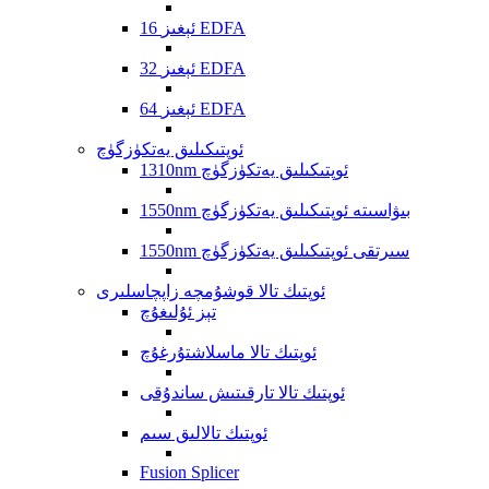
16 ئېغىز EDFA
32 ئېغىز EDFA
64 ئېغىز EDFA
ئوپتىكىلىق يەتكۈزگۈچ
1310nm ئوپتىكىلىق يەتكۈزگۈچ
1550nm بىۋاسىتە ئوپتىكىلىق يەتكۈزگۈچ
1550nm سىرتقى ئوپتىكىلىق يەتكۈزگۈچ
ئوپتىك تالا قوشۇمچە زاپچاسلىرى
تېز ئۇلىغۇچ
ئوپتىك تالا ماسلاشتۇرغۇچ
ئوپتىك تالا تارقىتىش ساندۇقى
ئوپتىك تالالىق سىم
Fusion Splicer