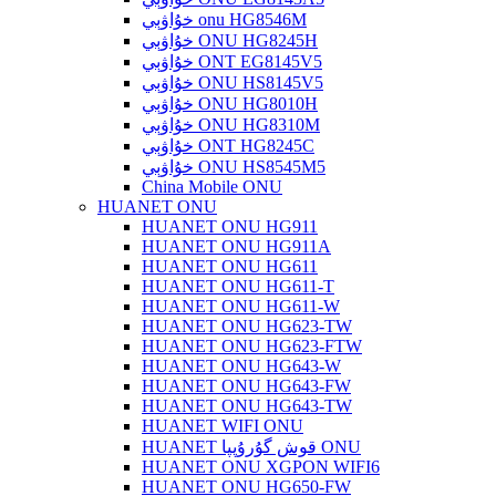
خۇاۋېي onu HG8546M
خۇاۋېي ONU HG8245H
خۇاۋېي ONT EG8145V5
خۇاۋېي ONU HS8145V5
خۇاۋېي ONU HG8010H
خۇاۋېي ONU HG8310M
خۇاۋېي ONT HG8245C
خۇاۋېي ONU HS8545M5
China Mobile ONU
HUANET ONU
HUANET ONU HG911
HUANET ONU HG911A
HUANET ONU HG611
HUANET ONU HG611-T
HUANET ONU HG611-W
HUANET ONU HG623-TW
HUANET ONU HG623-FTW
HUANET ONU HG643-W
HUANET ONU HG643-FW
HUANET ONU HG643-TW
HUANET WIFI ONU
HUANET قوش گۇرۇپپا ONU
HUANET ONU XGPON WIFI6
HUANET ONU HG650-FW