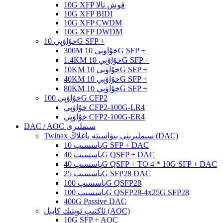
10G XFP قوش تالا
10G XFP BIDI
10G XFP CWDM
10G XFP DWDM
خۇاۋېي 10G SFP +
300M خۇاۋېي 10G SFP +
1.4KM خۇاۋېي 10G SFP +
10KM خۇاۋېي 10G SFP +
40KM خۇاۋېي 10G SFP +
80KM خۇاۋېي 10G SFP +
خۇاۋېي 100G CFP2
خۇاۋېي CFP2-100G-LR4
خۇاۋېي CFP2-100G-ER4
DAC / AOC سىملىرى
Twinax سىملىرىنى بىۋاسىتە باغلاڭ (DAC)
پاسسىپ 10G SFP + DAC
پاسسىپ 40G QSFP + DAC
پاسسىپ 40G QSFP + TO 4 * 10G SFP + DAC
پاسسىپ 25G SFP28 DAC
پاسسىپ 100G QSFP28
پاسسىپ 100G QSFP28-4x25G SFP28
400G Passive DAC
ئاكتىپ ئوپتىك كابېل (AOC)
10G SFP + AOC