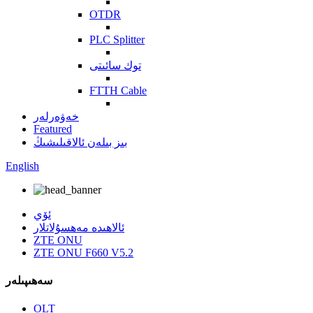
OTDR
PLC Splitter
توك سائىتى
FTTH Cable
خەۋەرلەر
Featured
بىز بىلەن ئالاقىلىشىڭ
English
ئۆي
ئالاھىدە مەھسۇلاتلار
ZTE ONU
ZTE ONU F660 V5.2
سەھىپىلەر
OLT