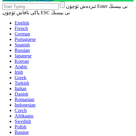
ئىزدەش ئۈچۈن Enter نى بېسىڭ
ياكى تاقاش ئۈچۈن ESC نى بېسىڭ
English
French
German
Portuguese
Spanish
Russian
Japanese
Korean
Arabic
Irish
Greek
Turkish
Italian
Danish
Romanian
Indonesian
Czech
Afrikaans
Swedish
Polish
Basque