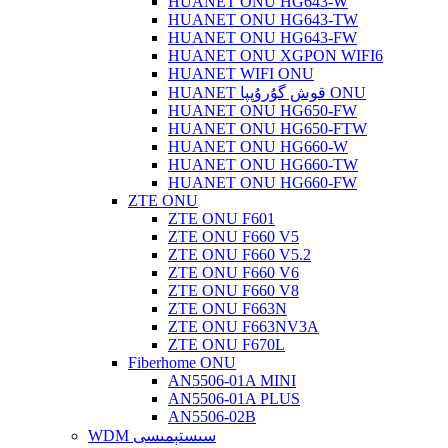
HUANET ONU HG643-W
HUANET ONU HG643-TW
HUANET ONU HG643-FW
HUANET ONU XGPON WIFI6
HUANET WIFI ONU
HUANET قوش گۇرۇپپا ONU
HUANET ONU HG650-FW
HUANET ONU HG650-FTW
HUANET ONU HG660-W
HUANET ONU HG660-TW
HUANET ONU HG660-FW
ZTE ONU
ZTE ONU F601
ZTE ONU F660 V5
ZTE ONU F660 V5.2
ZTE ONU F660 V6
ZTE ONU F660 V8
ZTE ONU F663N
ZTE ONU F663NV3A
ZTE ONU F670L
Fiberhome ONU
AN5506-01A MINI
AN5506-01A PLUS
AN5506-02B
WDM سىستېمىسى