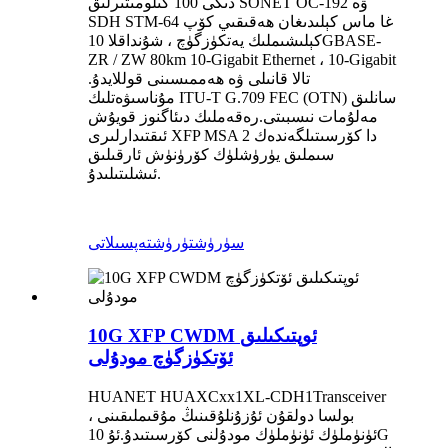
دىكى 100 كىلومىتىرلىق SONET OC-192 ۋە
SDH STM-64 غا ماس كېلىدىغان ھەقىقىي كۆپ
كېلىشىملىك ​​يەتكۈزگۈچ ، شۇنداقلا 10GBASE-
ZR / ZW 80km 10-Gigabit Ethernet ، 10-Gigabit
تالا قانىلى ۋە ھەممىسىنى قوللايدۇ.
مۇناسىۋەتلىك ITU-T G.709 FEC (OTN) سانلىق
مەلۇمات نىسبىتى.رەقەملىك دىئاگنوز قويۇش
ئىقتىدارلىرى XFP MSA دا كۆرسىتىلگەندەك 2
سىملىق يۈرۈشلۈك كۆرۈنۈش ئارقىلىق
ئىشلىتىلىدۇ.
سۈرۈشتۈرۈش
تەپسىلاتى
10G XFP CWDM ئوپتىكىلىق
ئۆتكۈزگۈچ مودۇلى
HUANET
HUAXCxx1XL-CDH1
Transceiver
بولسا دولقۇن ئۇزۇنلۇقىنىڭ مۇقىملىقىنى ،
ئۈنۈملۈك ئۈنۈملۈك مودۇلنى كۆرسىتىدۇ.ئۇ 10G