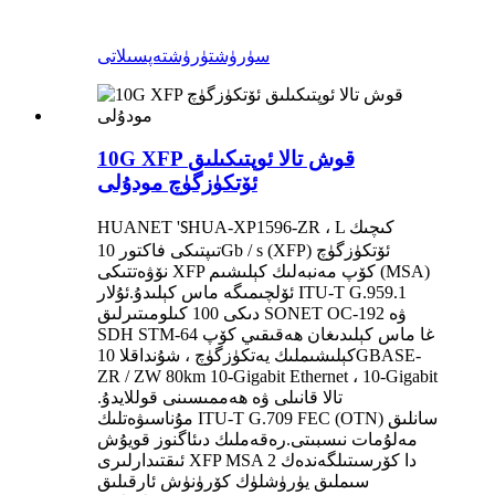
سۈرۈشتۈرۈش
تەپسىلاتى
10G XFP قوش تالا ئوپتىكىلىق
ئۆتكۈزگۈچ مودۇلى
HUA-XP1596-ZR ، L كىچىك
HUANET '
S
تىپتىكى فاكتور 10Gb / s (XFP) ئۆتكۈزگۈچ
نۆۋەتتىكى XFP كۆپ مەنبەلىك كېلىشىم (MSA)
ئۆلچىمىگە ماس كېلىدۇ.ئۇلار ITU-T G.959.1
دىكى 100 كىلومىتىرلىق SONET OC-192 ۋە
SDH STM-64 غا ماس كېلىدىغان ھەقىقىي كۆپ
كېلىشىملىك ​​يەتكۈزگۈچ ، شۇنداقلا 10GBASE-
ZR / ZW 80km 10-Gigabit Ethernet ، 10-Gigabit
تالا قانىلى ۋە ھەممىسىنى قوللايدۇ.
مۇناسىۋەتلىك ITU-T G.709 FEC (OTN) سانلىق
مەلۇمات نىسبىتى.رەقەملىك دىئاگنوز قويۇش
ئىقتىدارلىرى XFP MSA دا كۆرسىتىلگەندەك 2
سىملىق يۈرۈشلۈك كۆرۈنۈش ئارقىلىق