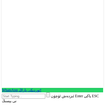
WhatsApp توردىكى پاراڭ!
ئىزدەش ئۈچۈن Enter ياكى ESC
نى بېسىڭ