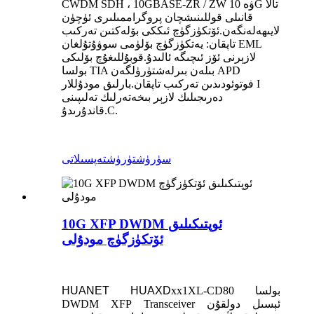
CWDM SDH ، 10GBASE-ZR / ZW ۋە 10G تالا
قانىلى قوللىنىشچان پروگراممىلىرى ئۈچۈن
لايىھەلەنگەن.ئۆتكۈزگۈچ ئىككى بۆلەكتىن تەركىب
تاپقان: يەتكۈزگۈچ بۆلۈمى سوۋۇتۇلغان EML
لازېرنى ئۆز ئىچىگە ئالىدۇ.قوبۇللىغۇچ بۆلىكى
بولسا TIA بىلەن بىرلەشتۈرۈلگەن APD
فوتوئودىدىن تەركىب تاپقان.بارلىق مودۇللار I
دەرىجىلىك لازېر بىخەتەرلىك تەلىپىنى
قاندۇرىدۇ.C.
سۈرۈشتۈرۈش
تەپسىلاتى
10G XFP DWDM ئوپتىكىلىق
ئۆتكۈزگۈچ مودۇلى
xx1XL-CD80 بولسا
HUAXD
HUANET
DWDM XFP Transceiver ئېسىل دولقۇن