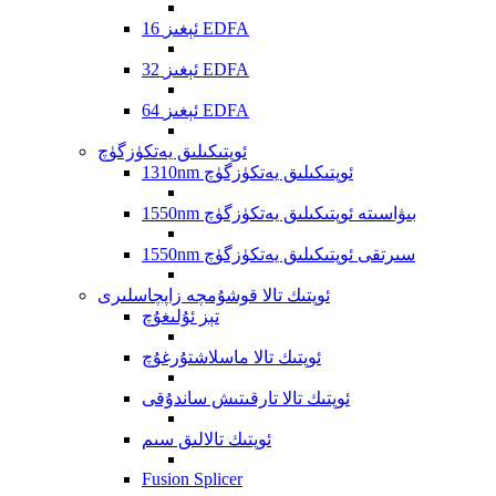
16 ئېغىز EDFA
32 ئېغىز EDFA
64 ئېغىز EDFA
ئوپتىكىلىق يەتكۈزگۈچ
1310nm ئوپتىكىلىق يەتكۈزگۈچ
1550nm بىۋاسىتە ئوپتىكىلىق يەتكۈزگۈچ
1550nm سىرتقى ئوپتىكىلىق يەتكۈزگۈچ
ئوپتىك تالا قوشۇمچە زاپچاسلىرى
تېز ئۇلىغۇچ
ئوپتىك تالا ماسلاشتۇرغۇچ
ئوپتىك تالا تارقىتىش ساندۇقى
ئوپتىك تالالىق سىم
Fusion Splicer