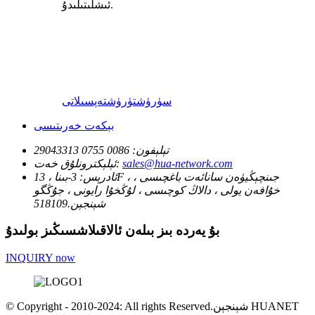
ئىشلىتىلىدۇ.
سۈرۈشتۈرۈش
تەپسىلاتى
بېكەت خەرىتىسى
تېلېفون:
0086 0755 29043313
sales@hua-network.com
ئېلېكترونلۇق خەت:
ئادرېس:
3-بىنا ، 13F ، جىنچېڭيۈەن سانائەت باغچىسى ،
خۇافەن يولى ، دالاڭ كوچىسى ، لۇڭخۇا رايونى ، جۇڭگو
شېنجېن.518109
بۇ يەردە بىز بىلەن ئالاقىلاشسىڭىز بولىدۇ
INQUIRY now
© Copyright - 2010-2024: All rights Reserved.شېنجېن HUANET