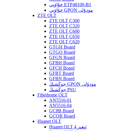
خۇاۋېي ETP48100-B1
خۇاۋېي GPON مودۇلى
ZTE OLT
ZTE OLT C300
ZTE OLT C320
ZTE OLT C600
ZTE OLT C650
ZTE OLT C620
GTGH Board
GTGO Board
GFGN Board
GFBH Board
GFCH Board
GFBT Board
GFBN Board
جوڭشىڭ GPON مودۇلى
جوڭشىڭ PSU
Fiberhome OLT
AN5516-01
AN5516-04
GC8B Board
GCOB Board
Huanet OLT
Huanet OLT 4 ئېغىز