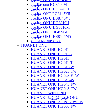
خۇاۋېي onu HG8546M
خۇاۋېي ONU HG8245H
خۇاۋېي ONT EG8145V5
خۇاۋېي ONU HS8145V5
خۇاۋېي ONU HG8010H
خۇاۋېي ONU HG8310M
خۇاۋېي ONT HG8245C
خۇاۋېي ONU HS8545M5
China Mobile ONU
HUANET ONU
HUANET ONU HG911
HUANET ONU HG911A
HUANET ONU HG611
HUANET ONU HG611-T
HUANET ONU HG611-W
HUANET ONU HG623-TW
HUANET ONU HG623-FTW
HUANET ONU HG643-W
HUANET ONU HG643-FW
HUANET ONU HG643-TW
HUANET WIFI ONU
HUANET قوش گۇرۇپپا ONU
HUANET ONU XGPON WIFI6
HUANET ONU HG650-FW