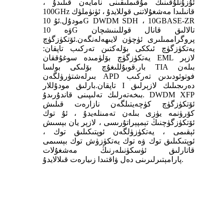
ئۇزۇنلۇقىنىڭ مۇقىملىقىنى نامايەن قىلىدۇ ،
100GHz قانىلىدا مەشغۇلاتنى قوللايدۇ ، ئۈنۈملۈك
مودۇل.ئۇ 10G DWDM SDH ، 10GBASE-ZR
ۋە 10G تالالىق قانال قوللىنىشچان
پروگراممىلىرى ئۈچۈن لايىھەلەنگەن.ئۆتكۈزگۈچ
يەتكۈزگۈچ ئىككى بۆلەكتىن تەركىب تاپقان:
يەتكۈزگۈچ بۆلۈمىدە سوغۇققان EML لازېر
بار.قوبۇللىغۇچ بۆلىكى بولسا TIA بىلەن
بىرلەشتۈرۈلگەن APD فوتوئودىدىن تەركىب
تاپقان.بارلىق مودۇللار I دەرىجىلىك لازېرلىق
بىخەتەرلىك تەلىپىنى قاندۇرىدۇ. DWDM XFP
ئۆتكۈزگۈچ كۈچەيتىلگەن نازارەت قىلىش
كۆرۈنمە يۈزى بىلەن تەمىنلەيدۇ ، ئۇ توك
ئۆتكۈزگۈچنىڭ تېمپېراتۇرىسى ، لازېر يان بېسىش
ئېقىمى ، يەتكۈزۈلگەن ئوپتىكىلىق توك ،
ئوپتىكىلىق توك ۋە توك يەتكۈزۈش توك بېسىمى
قاتارلىق ئۈسكۈنىلەرنىڭ مەشغۇلات
پارامېتىرلىرىنى دەل ۋاقتىدا زىيارەت قىلالايدۇ.