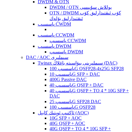
DWDM & OTN
DWDM / OTN يوللاش سۇپىسى
OTN / DWDM كۆپ ئىقتىدارلىق كۆپ
ئىقتىدارلىق بۆلەك
پاسسىپ CWDM
پاسسىپ CCWDM
پاسسىپ CCWDM
پاسسىپ DWDM
پاسسىپ DWDM
DAC / AOC سىملىرى
Twinax سىملىرىنى بىۋاسىتە باغلاڭ (DAC)
پاسسىپ 100G QSFP28-4x25G SFP28
پاسسىپ 10G SFP + DAC
400G Passive DAC
پاسسىپ 40G QSFP + DAC
پاسسىپ 40G QSFP + TO 4 * 10G SFP +
DAC
پاسسىپ 25G SFP28 DAC
پاسسىپ 100G QSFP28
ئاكتىپ ئوپتىك كابېل (AOC)
10G SFP + AOC
40G QSFP + AOC
40G QSFP + TO 4 * 10G SFP +