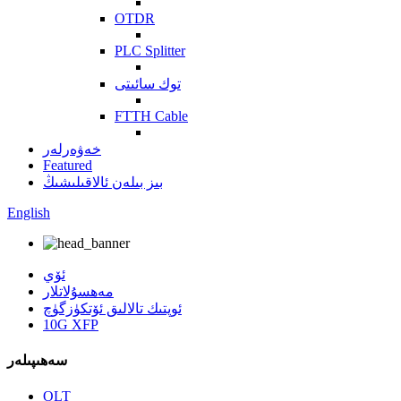
OTDR
PLC Splitter
توك سائىتى
FTTH Cable
خەۋەرلەر
Featured
بىز بىلەن ئالاقىلىشىڭ
English
ئۆي
مەھسۇلاتلار
ئوپتىك تالالىق ئۆتكۈزگۈچ
10G XFP
سەھىپىلەر
OLT