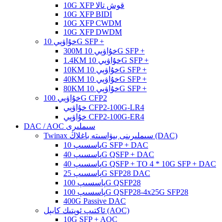
10G XFP قوش تالا
10G XFP BIDI
10G XFP CWDM
10G XFP DWDM
خۇاۋېي 10G SFP +
300M خۇاۋېي 10G SFP +
1.4KM خۇاۋېي 10G SFP +
10KM خۇاۋېي 10G SFP +
40KM خۇاۋېي 10G SFP +
80KM خۇاۋېي 10G SFP +
خۇاۋېي 100G CFP2
خۇاۋېي CFP2-100G-LR4
خۇاۋېي CFP2-100G-ER4
DAC / AOC سىملىرى
Twinax سىملىرىنى بىۋاسىتە باغلاڭ (DAC)
پاسسىپ 10G SFP + DAC
پاسسىپ 40G QSFP + DAC
پاسسىپ 40G QSFP + TO 4 * 10G SFP + DAC
پاسسىپ 25G SFP28 DAC
پاسسىپ 100G QSFP28
پاسسىپ 100G QSFP28-4x25G SFP28
400G Passive DAC
ئاكتىپ ئوپتىك كابېل (AOC)
10G SFP + AOC