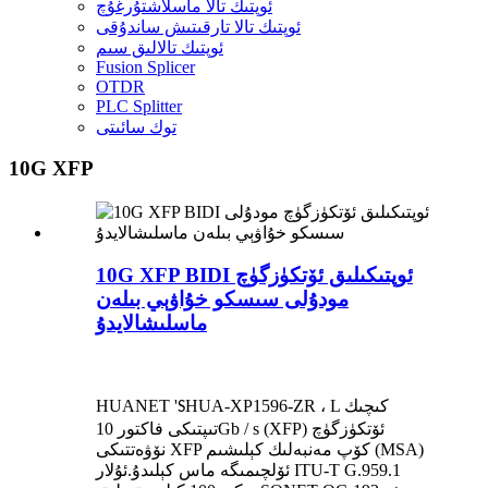
ئوپتىك تالا ماسلاشتۇرغۇچ
ئوپتىك تالا تارقىتىش ساندۇقى
ئوپتىك تالالىق سىم
Fusion Splicer
OTDR
PLC Splitter
توك سائىتى
10G XFP
10G XFP BIDI ئوپتىكىلىق ئۆتكۈزگۈچ
مودۇلى سىسكو خۇاۋېي بىلەن
ماسلىشالايدۇ
HUA-XP1596-ZR ، L كىچىك
HUANET '
S
تىپتىكى فاكتور 10Gb / s (XFP) ئۆتكۈزگۈچ
نۆۋەتتىكى XFP كۆپ مەنبەلىك كېلىشىم (MSA)
ئۆلچىمىگە ماس كېلىدۇ.ئۇلار ITU-T G.959.1