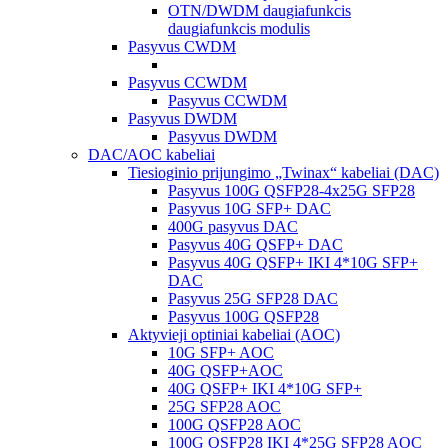
OTN/DWDM daugiafunkcis
daugiafunkcis modulis
Pasyvus CWDM
Pasyvus CCWDM
Pasyvus CCWDM
Pasyvus DWDM
Pasyvus DWDM
DAC/AOC kabeliai
Tiesioginio prijungimo „Twinax“ kabeliai (DAC)
Pasyvus 100G QSFP28-4x25G SFP28
Pasyvus 10G SFP+ DAC
400G pasyvus DAC
Pasyvus 40G QSFP+ DAC
Pasyvus 40G QSFP+ IKI 4*10G SFP+
DAC
Pasyvus 25G SFP28 DAC
Pasyvus 100G QSFP28
Aktyvieji optiniai kabeliai (AOC)
10G SFP+ AOC
40G QSFP+AOC
40G QSFP+ IKI 4*10G SFP+
25G SFP28 AOC
100G QSFP28 AOC
100G QSFP28 IKI 4*25G SFP28 AOC