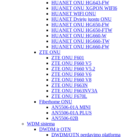
HUANET ONU HG643-FW
HUANET ONU XGPON WIFI6
HUANET WIFI ONU
HUANET Dviejų juostų ONU
HUANET ONU HG650-FW
HUANET ONU HG650-FTW
HUANET ONU HG660-W
HUANET ONU HG660-TW
HUANET ONU HG660-FW
ZTE ONU
ZTE ONU F601
ZTE ONU F660 V5
ZTE ONU F660 V5.2
ZTE ONU F660 V6
ZTE ONU F660 V8
ZTE ONU F663N
ZTE ONU F663NV3A
ZTE ONU F670L
Fiberhome ONU
AN5506-01A MINI
AN5506-01A PLUS
AN5506-02B
WDM sistema
DWDM ir OTN
DWDM/OTN perdavimo platforma