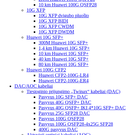
10 km Huawei 100G QSFP28
10G XFP
10G XFP dvigubo pluošto
10G XFP BIDI
10G XFP CWDM
10G XFP DWDM
Huawei 10G SFP+
300M Huawei 10G SFP+
1,4 km Huawei 10G SFP+
10 km Huawei 10G SFP+
40 km Huawei 10G SFP+
80 km Huawei 10G SFP+
Huawei 100G CFP2
Huawei CFP2-100G-LR4
Huawei CFP2-100G-ER4
DAC/AOC kabeliai
Tiesioginio prijungimo „Twinax“ kabeliai (DAC)
Pasyvus 10G SFP+ DAC
Pasyvus 40G QSFP+ DAC
Pasyvus 40G QSFP+ IKI 4*10G SFP+ DAC
Pasyvus 25G SFP28 DAC
Pasyvus 100G QSFP28
Pasyvus 100G QSFP28-4x25G SFP28
400G pasyvus DAC
Aktyvieji optiniai kabeliai (AOC)