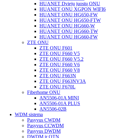
HUANET Dviejų juostų ONU
HUANET ONU XGPON WIFI6
HUANET ONU HG650-FW
HUANET ONU HG650-FTW
HUANET ONU HG660-W
HUANET ONU HG660-TW
HUANET ONU HG660-FW
ZTE ONU
ZTE ONU F601
ZTE ONU F660 V5
ZTE ONU F660 V5.2
ZTE ONU F660 V6
ZTE ONU F660 V8
ZTE ONU F663N
ZTE ONU F663NV3A
ZTE ONU F670L
Fiberhome ONU
AN5506-01A MINI
AN5506-01A PLUS
AN5506-02B
WDM sistema
Pasyvus CWDM
Pasyvus CCWDM
Pasyvus DWDM
DWDM ir OTN