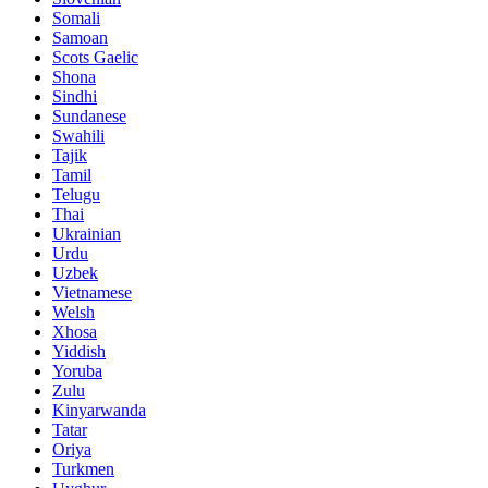
Somali
Samoan
Scots Gaelic
Shona
Sindhi
Sundanese
Swahili
Tajik
Tamil
Telugu
Thai
Ukrainian
Urdu
Uzbek
Vietnamese
Welsh
Xhosa
Yiddish
Yoruba
Zulu
Kinyarwanda
Tatar
Oriya
Turkmen