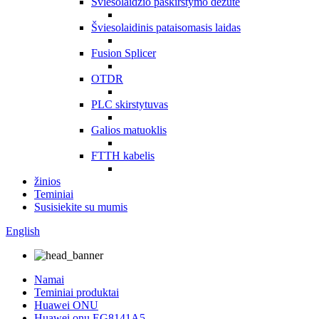
Šviesolaidžio paskirstymo dėžutė
Šviesolaidinis pataisomasis laidas
Fusion Splicer
OTDR
PLC skirstytuvas
Galios matuoklis
FTTH kabelis
žinios
Teminiai
Susisiekite su mumis
English
Namai
Teminiai produktai
Huawei ONU
Huawei onu EG8141A5