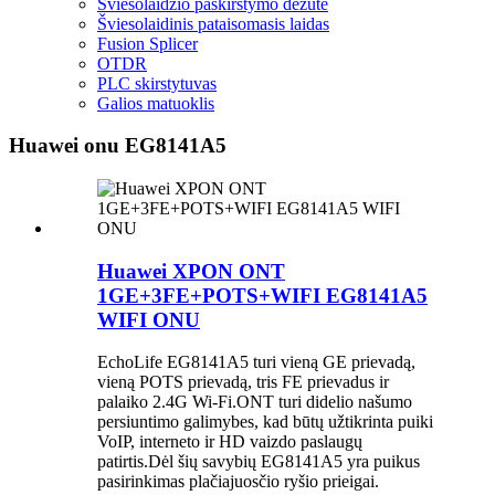
Šviesolaidžio paskirstymo dėžutė
Šviesolaidinis pataisomasis laidas
Fusion Splicer
OTDR
PLC skirstytuvas
Galios matuoklis
Huawei onu EG8141A5
Huawei XPON ONT
1GE+3FE+POTS+WIFI EG8141A5
WIFI ONU
EchoLife EG8141A5 turi vieną GE prievadą,
vieną POTS prievadą, tris FE prievadus ir
palaiko 2.4G Wi-Fi.ONT turi didelio našumo
persiuntimo galimybes, kad būtų užtikrinta puiki
VoIP, interneto ir HD vaizdo paslaugų
patirtis.Dėl šių savybių EG8141A5 yra puikus
pasirinkimas plačiajuosčio ryšio prieigai.