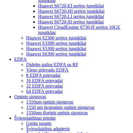
jungikliai
Huawei S6720-EI serijos jungikliai
Huawei S6720-HI serijos jungikliai
Huawei S6720-LI serijos jungikliai
Huawei S6720-SI serijos jungikliai
Huawei CloudEngine 6730-H serijos 10GE
jungikliai
Huawei S2300 serijos jungikliai
Huawei S3300 serijos jungikliai
Huawei S5300 serijos jungikliai
Huawei S6300 serijos jungikliai
EDFA
Didelės galios EDFA su RF
Vieno prievado EDFA
8 EDFA prievadai
16 EDFA prievadai
32 EDFA prievadai
64 EDFA prievadai
Optinis siųstuvas
1310nm optinis siųstuvas
1550 nm tiesioginis optinis siųstuvas
1550nm išorinis optinis siųstuvas
Šviesolaidiniai priedai
Greita jungtis
Šviesolaidinis adapteris