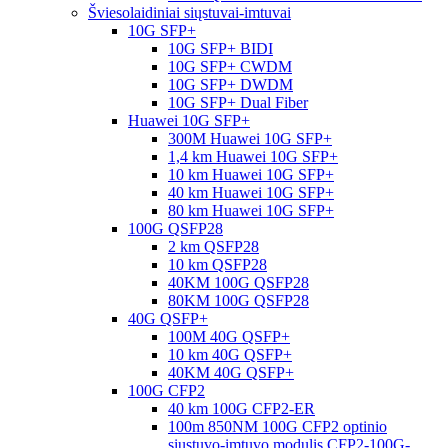
Šviesolaidiniai siųstuvai-imtuvai
10G SFP+
10G SFP+ BIDI
10G SFP+ CWDM
10G SFP+ DWDM
10G SFP+ Dual Fiber
Huawei 10G SFP+
300M Huawei 10G SFP+
1,4 km Huawei 10G SFP+
10 km Huawei 10G SFP+
40 km Huawei 10G SFP+
80 km Huawei 10G SFP+
100G QSFP28
2 km QSFP28
10 km QSFP28
40KM 100G QSFP28
80KM 100G QSFP28
40G QSFP+
100M 40G QSFP+
10 km 40G QSFP+
40KM 40G QSFP+
100G CFP2
40 km 100G CFP2-ER
100m 850NM 100G CFP2 optinio
siųstuvo-imtuvo modulis CFP2-100G-