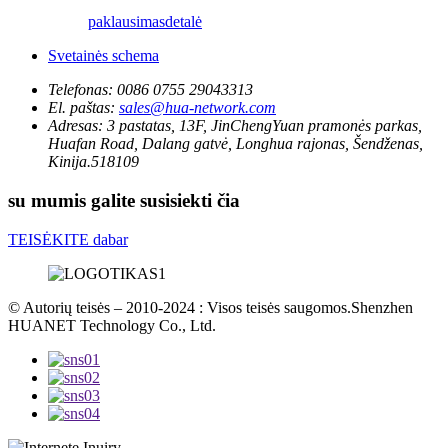
paklausimas
detalė
Svetainės schema
Telefonas:
0086 0755 29043313
El. paštas:
sales@hua-network.com
Adresas:
3 pastatas, 13F, JinChengYuan pramonės parkas,
Huafan Road, Dalang gatvė, Longhua rajonas, Šendženas,
Kinija.518109
su mumis galite susisiekti čia
TEISĖKITE dabar
© Autorių teisės – 2010-2024 : Visos teisės saugomos.Shenzhen
HUANET Technology Co., Ltd.