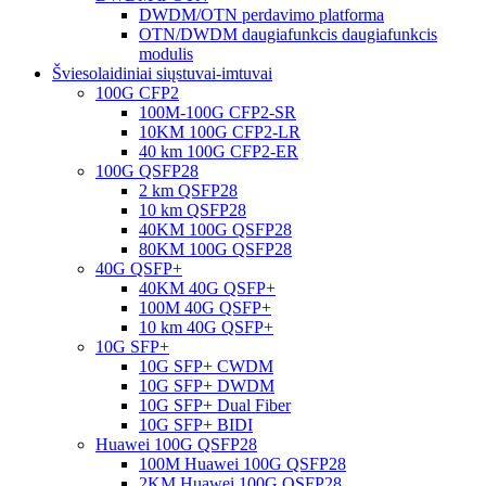
DWDM/OTN perdavimo platforma
OTN/DWDM daugiafunkcis daugiafunkcis
modulis
Šviesolaidiniai siųstuvai-imtuvai
100G CFP2
100M-100G CFP2-SR
10KM 100G CFP2-LR
40 km 100G CFP2-ER
100G QSFP28
2 km QSFP28
10 km QSFP28
40KM 100G QSFP28
80KM 100G QSFP28
40G QSFP+
40KM 40G QSFP+
100M 40G QSFP+
10 km 40G QSFP+
10G SFP+
10G SFP+ CWDM
10G SFP+ DWDM
10G SFP+ Dual Fiber
10G SFP+ BIDI
Huawei 100G QSFP28
100M Huawei 100G QSFP28
2KM Huawei 100G QSFP28