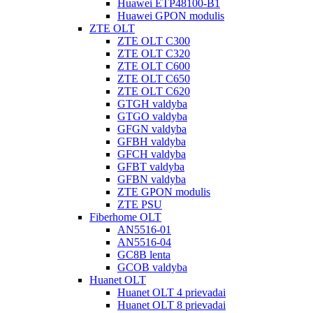
Huawei ETP48100-B1
Huawei GPON modulis
ZTE OLT
ZTE OLT C300
ZTE OLT C320
ZTE OLT C600
ZTE OLT C650
ZTE OLT C620
GTGH valdyba
GTGO valdyba
GFGN valdyba
GFBH valdyba
GFCH valdyba
GFBT valdyba
GFBN valdyba
ZTE GPON modulis
ZTE PSU
Fiberhome OLT
AN5516-01
AN5516-04
GC8B lenta
GCOB valdyba
Huanet OLT
Huanet OLT 4 prievadai
Huanet OLT 8 prievadai