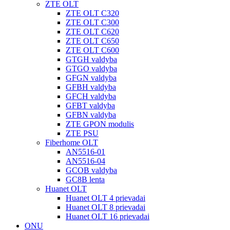
ZTE OLT
ZTE OLT C320
ZTE OLT C300
ZTE OLT C620
ZTE OLT C650
ZTE OLT C600
GTGH valdyba
GTGO valdyba
GFGN valdyba
GFBH valdyba
GFCH valdyba
GFBT valdyba
GFBN valdyba
ZTE GPON modulis
ZTE PSU
Fiberhome OLT
AN5516-01
AN5516-04
GCOB valdyba
GC8B lenta
Huanet OLT
Huanet OLT 4 prievadai
Huanet OLT 8 prievadai
Huanet OLT 16 prievadai
ONU