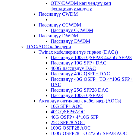
OTN/DWDM көп чендүү көп
функциялуу модулу
Пассивдүү CWDM
Пассивдүү CCWDM
Пассивдүү CCWDM
Пассивдүү DWDM
Пассивдүү DWDM
DAC/AOC кабелдери
Twinax кабелдерин түз тиркөө (DACs)
Пассивдүү 100G QSFP28-4x25G SFP28
Пассивдүү 10G SFP+ DAC
400G пассивдүү DAC
Пассивдүү 40G QSFP+ DAC
Пассивдүү 40G QSFP+ TO 4*10G SFP+
DAC
Пассивдүү 25G SFP28 DAC
Пассивдүү 100G QSFP28
Активдүү оптикалык кабельдер (AOCs)
10G SFP+ AOC
40G QSFP+AOC
40G QSFP+ 4*10G SFP+
25G SFP28 AOC
100G QSFP28 AOC
100G QSFP28 TO 4*25G SFP28 AOC