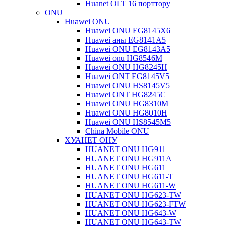
Huanet OLT 16 порттору
ONU
Huawei ONU
Huawei ONU EG8145X6
Huawei аны EG8141A5
Huawei ONU EG8143A5
Huawei onu HG8546M
Huawei ONU HG8245H
Huawei ONT EG8145V5
Huawei ONU HS8145V5
Huawei ONT HG8245C
Huawei ONU HG8310M
Huawei ONU HG8010H
Huawei ONU HS8545M5
China Mobile ONU
ХУАНЕТ ОНУ
HUANET ONU HG911
HUANET ONU HG911A
HUANET ONU HG611
HUANET ONU HG611-T
HUANET ONU HG611-W
HUANET ONU HG623-TW
HUANET ONU HG623-FTW
HUANET ONU HG643-W
HUANET ONU HG643-TW