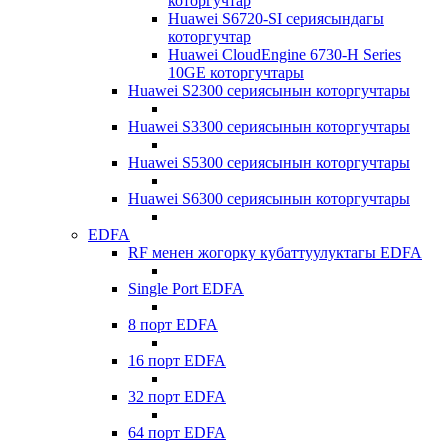
которгучтар
Huawei S6720-SI сериясындагы
которгучтар
Huawei CloudEngine 6730-H Series
10GE которгучтары
Huawei S2300 сериясынын которгучтары
Huawei S3300 сериясынын которгучтары
Huawei S5300 сериясынын которгучтары
Huawei S6300 сериясынын которгучтары
EDFA
RF менен жогорку кубаттуулуктагы EDFA
Single Port EDFA
8 порт EDFA
16 порт EDFA
32 порт EDFA
64 порт EDFA