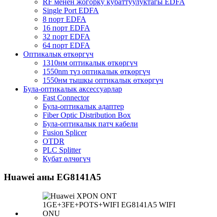
RF менен жогорку кубаттуулуктагы EDFA
Single Port EDFA
8 порт EDFA
16 порт EDFA
32 порт EDFA
64 порт EDFA
Оптикалык өткөргүч
1310нм оптикалык өткөргүч
1550nm түз оптикалык өткөргүч
1550нм тышкы оптикалык өткөргүч
Була-оптикалык аксессуарлар
Fast Connector
Була-оптикалык адаптер
Fiber Optic Distribution Box
Була-оптикалык патч кабели
Fusion Splicer
OTDR
PLC Splitter
Кубат өлчөгүч
Huawei аны EG8141A5