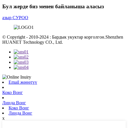
Бул жерде биз менен байланыша аласыз
азыр СУРОО
© Copyright - 2010-2024 : Бардык укуктар корголгон.Shenzhen
HUANET Technology CO., Ltd.
Email жөнөтүү
Коко Вонг
Линда Вонг
Коко Вонг
Линда Вонг
x