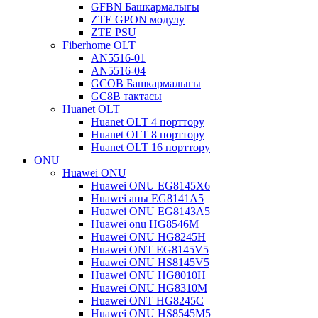
GFBN Башкармалыгы
ZTE GPON модулу
ZTE PSU
Fiberhome OLT
AN5516-01
AN5516-04
GCOB Башкармалыгы
GC8B тактасы
Huanet OLT
Huanet OLT 4 порттору
Huanet OLT 8 порттору
Huanet OLT 16 порттору
ONU
Huawei ONU
Huawei ONU EG8145X6
Huawei аны EG8141A5
Huawei ONU EG8143A5
Huawei onu HG8546M
Huawei ONU HG8245H
Huawei ONT EG8145V5
Huawei ONU HS8145V5
Huawei ONU HG8010H
Huawei ONU HG8310M
Huawei ONT HG8245C
Huawei ONU HS8545M5