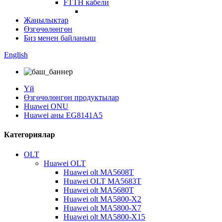
FTTH кабели
Жаңылыктар
Өзгөчөлөнгөн
Биз менен байланыш
English
Үй
Өзгөчөлөнгөн продуктылар
Huawei ONU
Huawei аны EG8141A5
Категориялар
OLT
Huawei OLT
Huawei olt MA5608T
Huawei OLT MA5683T
Huawei olt MA5680T
Huawei olt MA5800-X2
Huawei olt MA5800-X7
Huawei olt MA5800-X15