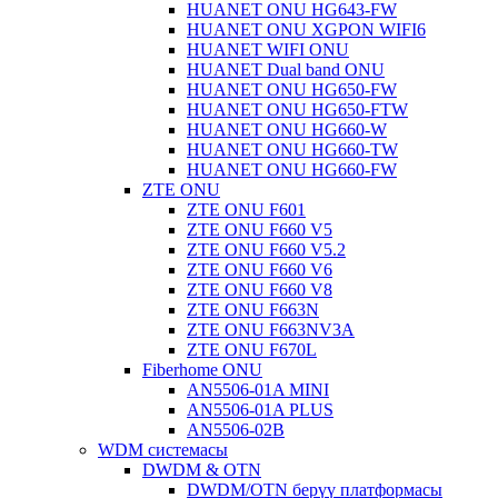
HUANET ONU HG643-FW
HUANET ONU XGPON WIFI6
HUANET WIFI ONU
HUANET Dual band ONU
HUANET ONU HG650-FW
HUANET ONU HG650-FTW
HUANET ONU HG660-W
HUANET ONU HG660-TW
HUANET ONU HG660-FW
ZTE ONU
ZTE ONU F601
ZTE ONU F660 V5
ZTE ONU F660 V5.2
ZTE ONU F660 V6
ZTE ONU F660 V8
ZTE ONU F663N
ZTE ONU F663NV3A
ZTE ONU F670L
Fiberhome ONU
AN5506-01A MINI
AN5506-01A PLUS
AN5506-02B
WDM системасы
DWDM & OTN
DWDM/OTN берүү платформасы