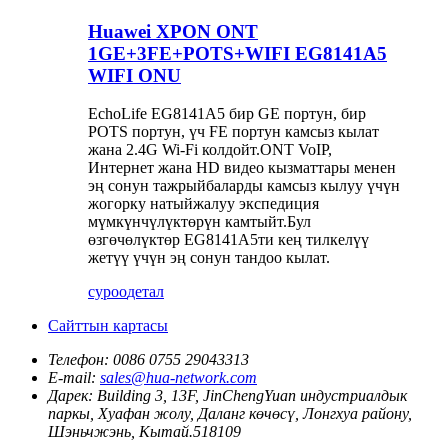
Huawei XPON ONT
1GE+3FE+POTS+WIFI EG8141A5
WIFI ONU
EchoLife EG8141A5 бир GE портун, бир
POTS портун, үч FE портун камсыз кылат
жана 2.4G Wi-Fi колдойт.ONT VoIP,
Интернет жана HD видео кызматтары менен
эң сонун тажрыйбаларды камсыз кылуу үчүн
жогорку натыйжалуу экспедиция
мүмкүнчүлүктөрүн камтыйт.Бул
өзгөчөлүктөр EG8141A5ти кең тилкелүү
жетүү үчүн эң сонун тандоо кылат.
суроо
детал
Сайттын картасы
Телефон:
0086 0755 29043313
E-mail:
sales@hua-network.com
Дарек:
Building 3, 13F, JinChengYuan индустриалдык
паркы, Хуафан жолу, Даланг көчөсү, Лонгхуа району,
Шэньчжэнь, Кытай.518109