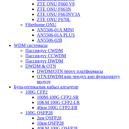
ZTE ONU F660 V8
ZTE ONU F663N
ZTE ONU F663NV3A
ZTE ONU F670L
Fiberhome ONU
AN5506-01A MINI
AN5506-01A PLUS
AN5506-02B
WDM системасы
Пассивдүү CWDM
Пассивдүү CCWDM
Пассивдүү DWDM
DWDM & OTN
DWDM/OTN берүү платформасы
OTN/DWDM көп чендүү көп функциялуу
модулу
Була-оптикалык кабыл алгычтар
100G CFP2
100M-100G CFP2-SR
10KM 100G CFP2-LR
40км 100G CFP2-ER
100G QSFP28
2км QSFP28
10км QSFP28
40KM 100G QSFP28