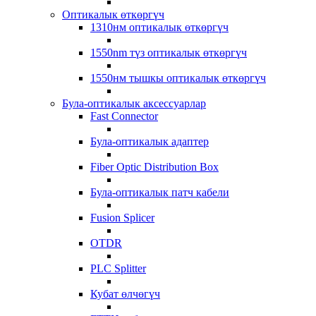
Оптикалык өткөргүч
1310нм оптикалык өткөргүч
1550nm түз оптикалык өткөргүч
1550нм тышкы оптикалык өткөргүч
Була-оптикалык аксессуарлар
Fast Connector
Була-оптикалык адаптер
Fiber Optic Distribution Box
Була-оптикалык патч кабели
Fusion Splicer
OTDR
PLC Splitter
Кубат өлчөгүч