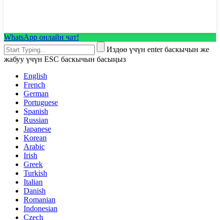
WhatsApp онлайн чат!
Издөө үчүн enter баскычын же
жабуу үчүн ESC баскычын басыңыз
English
French
German
Portuguese
Spanish
Russian
Japanese
Korean
Arabic
Irish
Greek
Turkish
Italian
Danish
Romanian
Indonesian
Czech