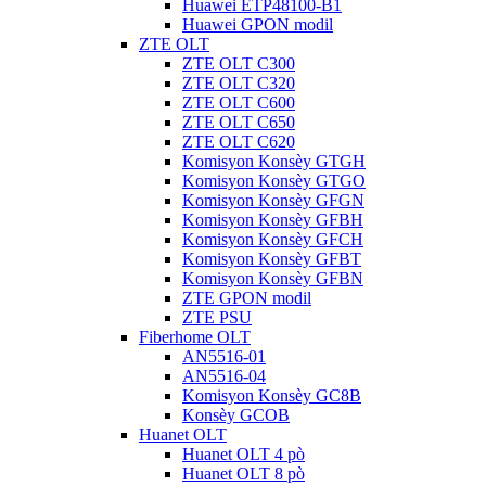
Huawei ETP48100-B1
Huawei GPON modil
ZTE OLT
ZTE OLT C300
ZTE OLT C320
ZTE OLT C600
ZTE OLT C650
ZTE OLT C620
Komisyon Konsèy GTGH
Komisyon Konsèy GTGO
Komisyon Konsèy GFGN
Komisyon Konsèy GFBH
Komisyon Konsèy GFCH
Komisyon Konsèy GFBT
Komisyon Konsèy GFBN
ZTE GPON modil
ZTE PSU
Fiberhome OLT
AN5516-01
AN5516-04
Komisyon Konsèy GC8B
Konsèy GCOB
Huanet OLT
Huanet OLT 4 pò
Huanet OLT 8 pò