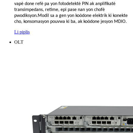
vapè done refè pa yon fotodetektè PIN ak anplifikatè
transimpedans, retime, epi pase nan yon chofè
pwodiksyon.Modil sa a gen yon koòdone elektrik ki konekte
cho, konsomasyon pouvwa ki ba, ak koòdone jesyon MDIO.
Li piplis
OLT