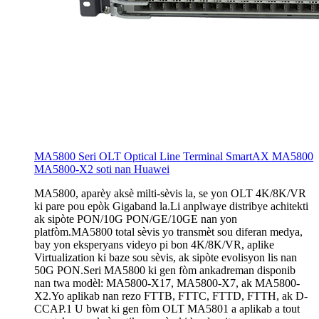
MA5800 Seri OLT Optical Line Terminal SmartAX MA5800
MA5800-X2 soti nan Huawei
MA5800, aparèy aksè milti-sèvis la, se yon OLT 4K/8K/VR
ki pare pou epòk Gigaband la.Li anplwaye distribye achitekti
ak sipòte PON/10G PON/GE/10GE nan yon
platfòm.MA5800 total sèvis yo transmèt sou diferan medya,
bay yon eksperyans videyo pi bon 4K/8K/VR, aplike
Virtualization ki baze sou sèvis, ak sipòte evolisyon lis nan
50G PON.Seri MA5800 ki gen fòm ankadreman disponib
nan twa modèl: MA5800-X17, MA5800-X7, ak MA5800-
X2.Yo aplikab nan rezo FTTB, FTTC, FTTD, FTTH, ak D-
CCAP.1 U bwat ki gen fòm OLT MA5801 a aplikab a tout