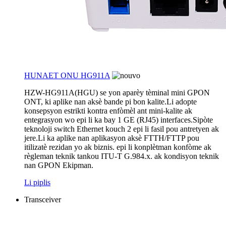
HUNAET ONU HG911A
HZW-HG911A(HGU) se yon aparèy tèminal mini GPON
ONT, ki aplike nan aksè bande pi bon kalite.Li adopte
konsepsyon estrikti kontra enfòmèl ant mini-kalite ak
entegrasyon wo epi li ka bay 1 GE (RJ45) interfaces.Sipòte
teknoloji switch Ethernet kouch 2 epi li fasil pou antretyen ak
jere.Li ka aplike nan aplikasyon aksè FTTH/FTTP pou
itilizatè rezidan yo ak biznis. epi li konplètman konfòme ak
règleman teknik tankou ITU-T G.984.x. ak kondisyon teknik
nan GPON Ekipman.
Li piplis
Transceiver