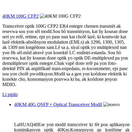
40KM 100G CFP2
Transceiver optik 100G CFP2 ER4 entegre chemen transmèt ak
resevwa sou yon sèl modil.Sou bò transmisyon, kat liy kouran done
seri yo refè, retime, epi yo pase nan kat chofè lazè, ki kontwole kat
lazè elektrik-absòbsyon modulation (EMLs) ak 1296, 1300, 1305,
ak 1309 nm longèdonn sant.Lè sa a, siyal optik yo multiplexed nan
yon fib sèl-mòd atravè yon konektè LC endistri-estanda. Sou bò
resevwa, kat liy kouran done optik yo optik DE-multiplexed pa yon
demultiplexer optik entegre.Chak vapè done refè pa yon foto-
detektè PIN ak anplifikatè trans-enpedans, re-kwonometre, epi pase
sou yon chofè pwodiksyon.Modil sa a gen yon koòdone elektrik ki
konekte cho, konsomasyon pouvwa ki ba, ak koòdone jesyon
MDIO.
Li piplis
40KM 40G QSFP + Optical Transceiver Modil
La
HUAQ40E
se yon modil transceiver ki fèt pou aplikasyon
kominikasyon optik 40Km.Konsepsyon an konfòme ak