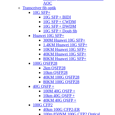
AOC
Transceiver fib optik
10G SFP+
10G SFP + BIDI
10G SFP + CWDM
10G SFP + DWDM
10G SFP + Doub fib
Huawei 10G SFP+
300M Huawei 10G SFP+
1.4KM Huawei 10G SFP+
10KM Huawei 10G SFP+
40KM Huawei 10G SFP+
80KM Huawei 10G SFP+
100G QSFP28
2km QSFP28
10km QSFP28
40KM 100G QSFP28
80KM 100G QSFP28
40G QSFP +
100M 40G QSFP +
10km 40G QSFP +
40KM 40G QSFP +
100G CFP2
40km 100G CFP2-ER
100m 850NM 100G CFP2 Optical