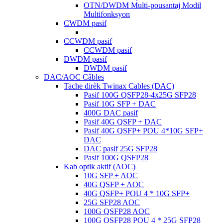
OTN/DWDM Multi-pousantaj Modil
Multifonksyon
CWDM pasif
CCWDM pasif
CCWDM pasif
DWDM pasif
DWDM pasif
DAC/AOC Câbles
Tache dirèk Twinax Cables (DAC)
Pasif 100G QSFP28-4x25G SFP28
Pasif 10G SFP + DAC
400G DAC pasif
Pasif 40G QSFP + DAC
Pasif 40G QSFP+ POU 4*10G SFP+
DAC
DAC pasif 25G SFP28
Pasif 100G QSFP28
Kab optik aktif (AOC)
10G SFP + AOC
40G QSFP + AOC
40G QSFP+ POU 4 ​​* 10G SFP+
25G SFP28 AOC
100G QSFP28 AOC
100G QSFP28 POU 4 ​​* 25G SFP28