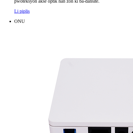
pwoteksyon aksè optik nan zòn ki ba-dansite.
Li piplis
ONU