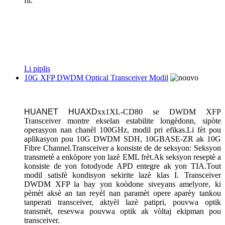
fil.
Li piplis
10G XFP DWDM Optical Transceiver Modil
HUANET
HUAXD
xx1XL-CD80 se DWDM XFP
Transceiver montre ekselan estabilite longèdonn, sipòte
operasyon nan chanèl 100GHz, modil pri efikas.Li fèt pou
aplikasyon pou 10G DWDM SDH, 10GBASE-ZR ak 10G
Fibre Channel.Transceiver a konsiste de de seksyon: Seksyon
transmetè a enkòpore yon lazè EML frèt.Ak seksyon reseptè a
konsiste de yon fotodyode APD entegre ak yon TIA.Tout
modil satisfè kondisyon sekirite lazè klas I. Transceiver
DWDM XFP la bay yon koòdone siveyans amelyore, ki
pèmèt aksè an tan reyèl nan paramèt opere aparèy tankou
tanperati transceiver, aktyèl lazè patipri, pouvwa optik
transmèt, resevwa pouvwa optik ak vòltaj ekipman pou
transceiver.