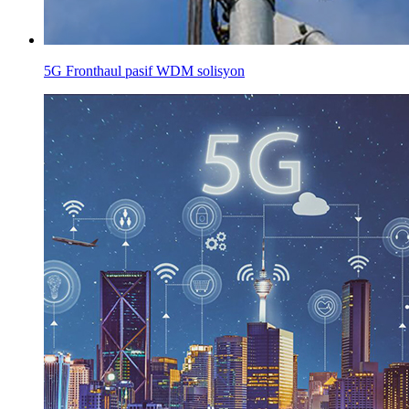
5G Fronthaul pasif WDM solisyon