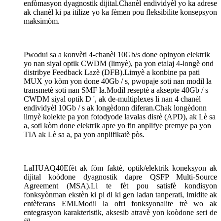
enfòmasyon dyagnostik dijital.Chanèl endividyèl yo ka adrese
ak chanèl ki pa itilize yo ka fèmen pou fleksibilite konsepsyon
maksimòm.
Pwodui sa a konvèti 4-chanèl 10Gb/s done opinyon elektrik
yo nan siyal optik CWDM (limyè), pa yon etalaj 4-longè ond
distribye Feedback Lazè (DFB).Limyè a konbine pa pati
MUX yo kòm yon done 40Gb / s, pwopaje soti nan modil la
transmetè soti nan SMF la.Modil reseptè a aksepte 40Gb / s
CWDM siyal optik D ', ak de-multiplexes li nan 4 chanèl
endividyèl 10Gb / s ak longèdonn diferan.Chak longèdonn
limyè kolekte pa yon fotodyode lavalas disrè (APD), ak Lè sa
a, soti kòm done elektrik apre yo fin anplifye premye pa yon
TIA ak Lè sa a, pa yon anplifikatè pòs.
La
HUAQ40E
fèt ak fòm faktè, optik/elektrik koneksyon ak
dijital koòdone dyagnostik dapre QSFP Multi-Source
Agreement (MSA).Li te fèt pou satisfè kondisyon
fonksyònman ekstèn ki pi di ki gen ladan tanperati, imidite ak
entèferans EMI.Modil la ofri fonksyonalite trè wo ak
entegrasyon karakteristik, aksesib atravè yon koòdone seri de