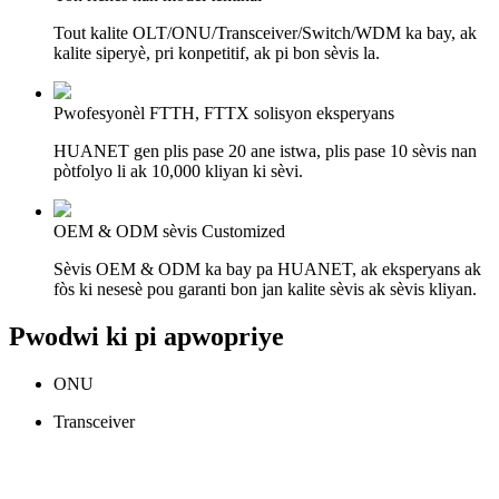
Tout kalite OLT/ONU/Transceiver/Switch/WDM ka bay, ak
kalite siperyè, pri konpetitif, ak pi bon sèvis la.
Pwofesyonèl FTTH, FTTX solisyon eksperyans
HUANET gen plis pase 20 ane istwa, plis pase 10 sèvis nan
pòtfolyo li ak 10,000 kliyan ki sèvi.
OEM & ODM sèvis Customized
Sèvis OEM & ODM ka bay pa HUANET, ak eksperyans ak
fòs ki nesesè pou garanti bon jan kalite sèvis ak sèvis kliyan.
Pwodwi ki pi apwopriye
ONU
Transceiver