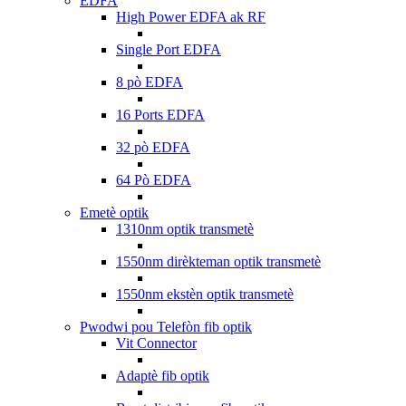
EDFA
High Power EDFA ak RF
Single Port EDFA
8 pò EDFA
16 Ports EDFA
32 pò EDFA
64 Pò EDFA
Emetè optik
1310nm optik transmetè
1550nm dirèkteman optik transmetè
1550nm ekstèn optik transmetè
Pwodwi pou Telefòn fib optik
Vit Connector
Adaptè fib optik