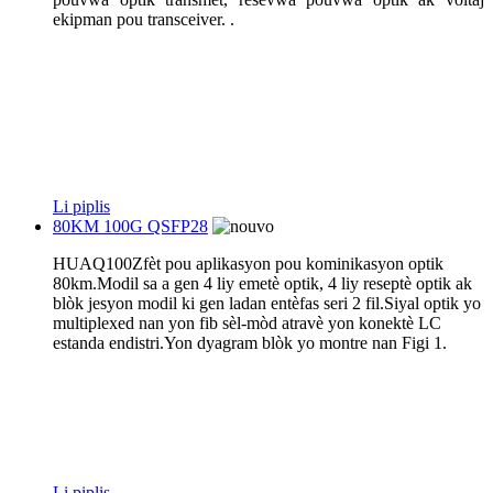
ekipman pou transceiver. .
Li piplis
80KM 100G QSFP28
HUAQ100Z
fèt pou aplikasyon pou kominikasyon optik
80km.Modil sa a gen 4 liy emetè optik, 4 liy reseptè optik ak
blòk jesyon modil ki gen ladan entèfas seri 2 fil.Siyal optik yo
multiplexed nan yon fib sèl-mòd atravè yon konektè LC
estanda endistri.Yon dyagram blòk yo montre nan Figi 1.
Li piplis