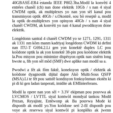
40GBASE-ER4 estanda IEEE P802.3ba.Modil la konvèti 4
entrées chanèl (ch) nan done elektrik 10Gb / s nan 4 siyal
CWDM optik, ak multiplexes yo nan yon sèl kanal pou
transmisyon optik 40Gb / s.Okontrè, sou bò reseptè a, modil
la optik de-multiplexes yon opinyon 40Gb / s nan 4 siyal
chanèl CWDM, ak konvèti yo nan 4 kanal pwodiksyon done
elektrik.
Longèdonn santral 4 chanèl CWDM yo se 1271, 1291, 1311
ak 1331 nm kòm manm kadriyaj longèdonn CWDM ki defini
nan ITU-T G694.2.Li gen yon konektè duplex LC pou
koòdone optik la ak yon konektè 38-pin pou koòdone elektrik
la.Pou misyon pou minimize dispèsyon optik nan sistèm long
bwote a, fib yon sèl mòd (SMF) dwe aplike nan modil sa a.
Pwodwi a fèt ak fòm faktè, koneksyon optik / elektrik ak
koòdone dyagnostik dijital dapre Akò Multi-Sous QSFP
(MSA).Li te fèt pou satisfè kondisyon fonksyònman ekstèn ki
pi di ki gen ladan tanperati, imidite ak EMIinterferans.
Modil la opere nan yon sèl + 3.3V ekipman pou pouvwa ak
LVCMOS / LVTTL siyal kontwòl mondyal tankou Modil
Prezan, Reyajiste, Entèwonp ak Ba pouvwa Mode ki
disponib ak modil yo.Yon koòdone seri 2-fil disponib pou
voye ak resevwa siyal kontwòl pi konplèks ak jwenn