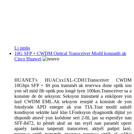
Li piplis
10G SFP + CWDM Optical Transceiver Modil konpatib ak
Cisco Huawei
HUANET
'
s
HUACxx1XL-CDH1
Transceiver CWDM
10Gbps SFP + fèt pou transmèt ak resevwa done optik sou
yon sèl mòd fib optik pou longè lyen 100km.Transceiver sa a
konsiste de de seksyon: Seksyon transmetè a enkòpore yon
lazè CWDM EML.Ak seksyon reseptè a konsiste de yon
fotodyode APD entegre ak yon TIA.Tout modil satisfè
kondisyon sekirite lazè klas I.Fonksyon dyagnostik dijital yo
disponib atravè yon koòdone seri 2-fil, jan sa espesifye nan
SFF-8472, ki pèmèt aksè an tan reyèl nan paramèt opere
aparèy tankou tanperati transceiver, aktyèl patipri lazè,
pouvwa optik transmèt, resevwa pouvwa optik ak vòltaj