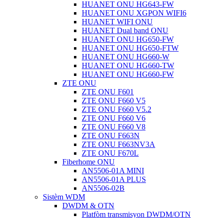
HUANET ONU HG643-FW
HUANET ONU XGPON WIFI6
HUANET WIFI ONU
HUANET Dual band ONU
HUANET ONU HG650-FW
HUANET ONU HG650-FTW
HUANET ONU HG660-W
HUANET ONU HG660-TW
HUANET ONU HG660-FW
ZTE ONU
ZTE ONU F601
ZTE ONU F660 V5
ZTE ONU F660 V5.2
ZTE ONU F660 V6
ZTE ONU F660 V8
ZTE ONU F663N
ZTE ONU F663NV3A
ZTE ONU F670L
Fiberhome ONU
AN5506-01A MINI
AN5506-01A PLUS
AN5506-02B
Sistèm WDM
DWDM & OTN
Platfòm transmisyon DWDM/OTN