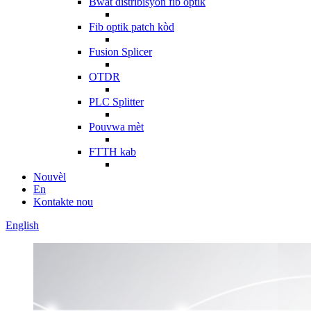
Bwat distribisyon fib optik
Fib optik patch kòd
Fusion Splicer
OTDR
PLC Splitter
Pouvwa mèt
FTTH kab
Nouvèl
En
Kontakte nou
English