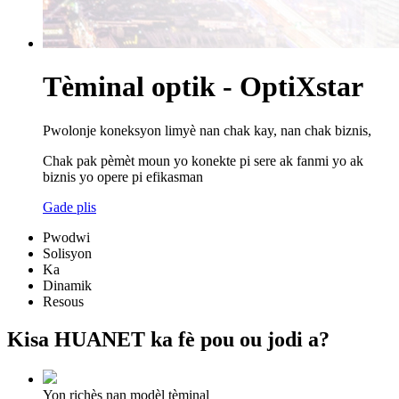
Tèminal optik - OptiXstar
Pwolonje koneksyon limyè nan chak kay, nan chak biznis,
Chak pak pèmèt moun yo konekte pi sere ak fanmi yo ak
biznis yo opere pi efikasman
Gade plis
Pwodwi
Solisyon
Ka
Dinamik
Resous
Kisa HUANET ka fè pou ou jodi a?
Yon richès nan modèl tèminal