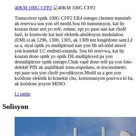
40KM 100G CFP2
Transceiver optik 100G CFP2 ER4 entegre chemen transmèt
ak resevwa sou yon sèl modil.Sou bò transmisyon, kat liy
kouran done seri yo refè, retime, epi yo pase nan kat chofè
lazè, ki kontwole kat lazè elektrik-absòbsyon modulation
(EMLs) ak 1296, 1300, 1305, ak 1309 nm longèdonn sant.Lè
sa a, siyal optik yo multiplexed nan yon fib sèl-mòd atravè
yon konektè LC endistri-estanda. Sou bò resevwa, kat liy
kouran done optik yo optik DE-multiplexed pa yon
demultiplexer optik entegre.Chak vapè done refè pa yon foto-
detektè PIN ak anplifikatè trans-enpedans, re-kwonometre,
epi pase sou yon chofè pwodiksyon.Modil sa a gen yon
koòdone elektrik ki konekte cho, konsomasyon pouvwa ki ba,
ak koòdone jesyon MDIO.
Li piplis
Solisyon