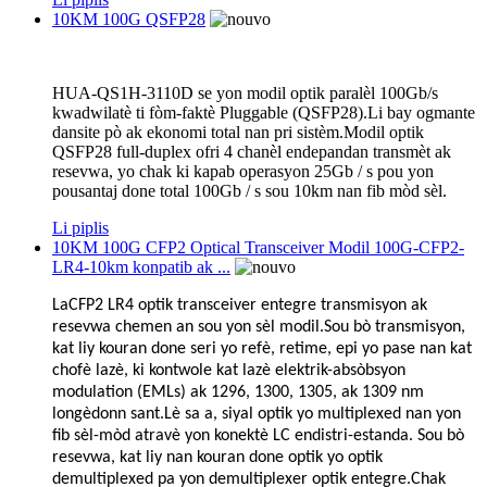
10KM 100G QSFP28
HUA-QS1H-3110D se yon modil optik paralèl 100Gb/s
kwadwilatè ti fòm-faktè Pluggable (QSFP28).Li bay ogmante
dansite pò ak ekonomi total nan pri sistèm.Modil optik
QSFP28 full-duplex ofri 4 chanèl endepandan transmèt ak
resevwa, yo chak ki kapab operasyon 25Gb / s pou yon
pousantaj done total 100Gb / s sou 10km nan fib mòd sèl.
Li piplis
10KM 100G CFP2 Optical Transceiver Modil 100G-CFP2-
LR4-10km konpatib ak ...
La
CFP2 LR4 optik transceiver entegre transmisyon ak
resevwa chemen an sou yon sèl modil.Sou bò transmisyon,
kat liy kouran done seri yo refè, retime, epi yo pase nan kat
chofè lazè, ki kontwole kat lazè elektrik-absòbsyon
modulation (EMLs) ak 1296, 1300, 1305, ak 1309 nm
longèdonn sant.Lè sa a, siyal optik yo multiplexed nan yon
fib sèl-mòd atravè yon konektè LC endistri-estanda. Sou bò
resevwa, kat liy nan kouran done optik yo optik
demultiplexed pa yon demultiplexer optik entegre.Chak