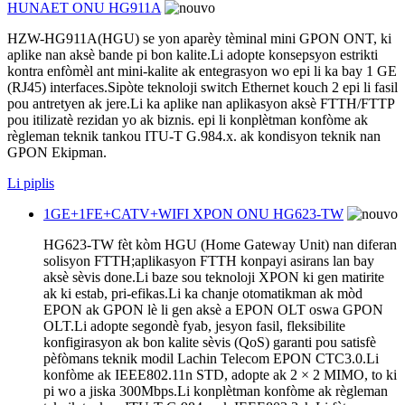
HUNAET ONU HG911A
HZW-HG911A(HGU) se yon aparèy tèminal mini GPON ONT, ki
aplike nan aksè bande pi bon kalite.Li adopte konsepsyon estrikti
kontra enfòmèl ant mini-kalite ak entegrasyon wo epi li ka bay 1 GE
(RJ45) interfaces.Sipòte teknoloji switch Ethernet kouch 2 epi li fasil
pou antretyen ak jere.Li ka aplike nan aplikasyon aksè FTTH/FTTP
pou itilizatè rezidan yo ak biznis. epi li konplètman konfòme ak
règleman teknik tankou ITU-T G.984.x. ak kondisyon teknik nan
GPON Ekipman.
Li piplis
1GE+1FE+CATV+WIFI XPON ONU HG623-TW
HG623-TW fèt kòm HGU (Home Gateway Unit) nan diferan
solisyon FTTH;aplikasyon FTTH konpayi asirans lan bay
aksè sèvis done.Li baze sou teknoloji XPON ki gen matirite
ak ki estab, pri-efikas.Li ka chanje otomatikman ak mòd
EPON ak GPON lè li gen aksè a EPON OLT oswa GPON
OLT.Li adopte segondè fyab, jesyon fasil, fleksibilite
konfigirasyon ak bon kalite sèvis (QoS) garanti pou satisfè
pèfòmans teknik modil Lachin Telecom EPON CTC3.0.Li
konfòme ak IEEE802.11n STD, adopte ak 2 × 2 MIMO, to ki
pi wo a jiska 300Mbps.Li konplètman konfòme ak règleman