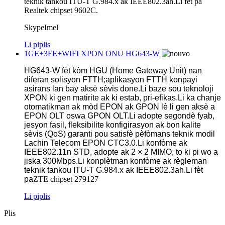
teknik tankou ITU-T G.984.x ak IEEE802.3ah.Li fèt pa
Realtek chipset 9602C.
SkypeImel
Li piplis
1GE+3FE+WIFI XPON ONU HG643-W
HG643-W fèt kòm HGU (Home Gateway Unit) nan
diferan solisyon FTTH;aplikasyon FTTH konpayi
asirans lan bay aksè sèvis done.Li baze sou teknoloji
XPON ki gen matirite ak ki estab, pri-efikas.Li ka chanje
otomatikman ak mòd EPON ak GPON lè li gen aksè a
EPON OLT oswa GPON OLT.Li adopte segondè fyab,
jesyon fasil, fleksibilite konfigirasyon ak bon kalite
sèvis (QoS) garanti pou satisfè pèfòmans teknik modil
Lachin Telecom EPON CTC3.0.Li konfòme ak
IEEE802.11n STD, adopte ak 2 × 2 MIMO, to ki pi wo a
jiska 300Mbps.Li konplètman konfòme ak règleman
teknik tankou ITU-T G.984.x ak IEEE802.3ah.Li fèt
pa
ZTE chipset 279127
Li piplis
Plis