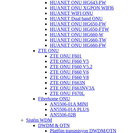
HUANET ONU HG643-FW
HUANET ONU XGPON WIFI6
HUANET WIFI ONU
HUANET Dual band ONU
HUANET ONU HG650-FW
HUANET ONU HG650-FTW
HUANET ONU HG660-W
HUANET ONU HG660-TW
HUANET ONU HG660-FW
ZTE ONU
ZTE ONU F601
ZTE ONU F660 V5
ZTE ONU F660 V5.2
ZTE ONU F660 V6
ZTE ONU F660 V8
ZTE ONU F663N
ZTE ONU F663NV3A
ZTE ONU F670L
Fiberhome ONU
AN5506-01A MINI
AN5506-01A PLUS
AN5506-02B
Sistèm WDM
DWDM & OTN
Platfòm transmisyon DWDM/OTN