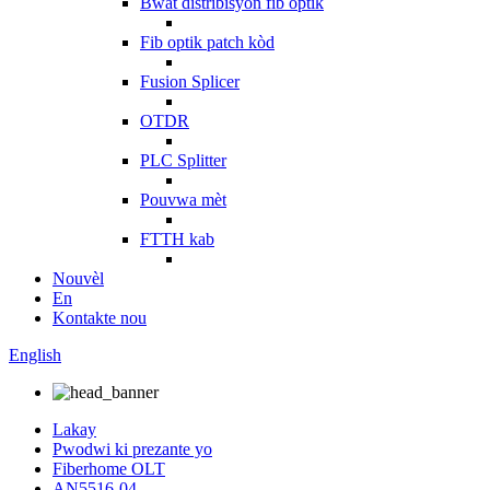
Bwat distribisyon fib optik
Fib optik patch kòd
Fusion Splicer
OTDR
PLC Splitter
Pouvwa mèt
FTTH kab
Nouvèl
En
Kontakte nou
English
Lakay
Pwodwi ki prezante yo
Fiberhome OLT
AN5516-04