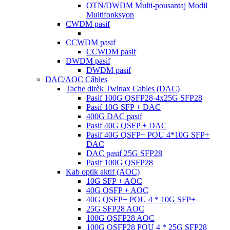
OTN/DWDM Multi-pousantaj Modil
Multifonksyon
CWDM pasif
CCWDM pasif
CCWDM pasif
DWDM pasif
DWDM pasif
DAC/AOC Câbles
Tache dirèk Twinax Cables (DAC)
Pasif 100G QSFP28-4x25G SFP28
Pasif 10G SFP + DAC
400G DAC pasif
Pasif 40G QSFP + DAC
Pasif 40G QSFP+ POU 4*10G SFP+
DAC
DAC pasif 25G SFP28
Pasif 100G QSFP28
Kab optik aktif (AOC)
10G SFP + AOC
40G QSFP + AOC
40G QSFP+ POU 4 ​​* 10G SFP+
25G SFP28 AOC
100G QSFP28 AOC
100G QSFP28 POU 4 ​​* 25G SFP28