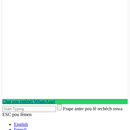
Chat sou entènèt WhatsApp!
Frape antre pou fè rechèch oswa
ESC pou fèmen
English
French