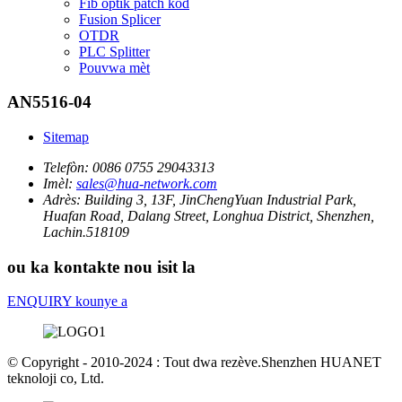
Fib optik patch kòd
Fusion Splicer
OTDR
PLC Splitter
Pouvwa mèt
AN5516-04
Sitemap
Telefòn:
0086 0755 29043313
Imèl:
sales@hua-network.com
Adrès:
Building 3, 13F, JinChengYuan Industrial Park,
Huafan Road, Dalang Street, Longhua District, Shenzhen,
Lachin.518109
ou ka kontakte nou isit la
ENQUIRY kounye a
© Copyright - 2010-2024 : Tout dwa rezève.Shenzhen HUANET
teknoloji co, Ltd.