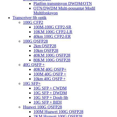
Platfòm transmisyon DWDM/OTN
OTN/DWDM Multi-pousantaj Modil
Multifonksyon
Transceiver fib optik
100G CFP2
100M-100G CFP2-SR
10KM 100G CFP2-LR
40km 100G CFP2-ER
100G QSFP28
2km QSFP28
10km QSFP28
40KM 100G QSFP28
80KM 100G QSFP28
40G QSFP +
40KM 40G QSFP+
100M 40G QSFP +
10km 40G QSFP +
10G SFP+
10G SFP + CWDM
10G SFP + DWDM
10G SFP + Doub fib
10G SFP + BIDI
Huawei 100G QSFP28
100M Huawei 100G QSFP28
2KM Huawei 100G QSFP28