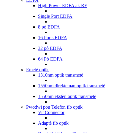
EDFA
High Power EDFA ak RF
Single Port EDFA
8 pò EDFA
16 Ports EDFA
32 pò EDFA
64 Pò EDFA
Emetè optik
1310nm optik transmetè
1550nm dirèkteman optik transmetè
1550nm ekstèn optik transmetè
Pwodwi pou Telefòn fib optik
Vit Connector
Adaptè fib optik