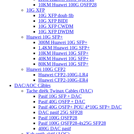
10KM Huawei 100G QSFP28
10G XFP
10G XFP doub fib
10G XFP BIDI
10G XFP CWDM
10G XFP DWDM
Huawei 10G SFP+
300M Huawei 10G SFP+
1.4KM Huawei 10G SFP+
10KM Huawei 10G SFP+
40KM Huawei 10G SFP+
80KM Huawei 10G SFP+
Huawei 100G CFP2
Huawei CFP2-100G-LR4
Huawei CFP2-100G-ER4
DAC/AOC Câbles
Tache dirèk Twinax Cables (DAC)
Pasif 10G SFP + DAC
Pasif 40G QSFP + DAC
Pasif 40G QSFP+ POU 4*10G SFP+ DAC
DAC pasif 25G SFP28
Pasif 100G QSFP28
Pasif 100G QSFP28-4x25G SFP28
400G DAC pasif
Kab optik aktif (AOC)