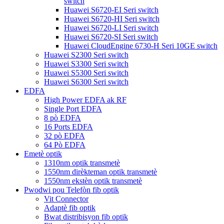
switch
Huawei S6720-EI Seri switch
Huawei S6720-HI Seri switch
Huawei S6720-LI Seri switch
Huawei S6720-SI Seri switch
Huawei CloudEngine 6730-H Seri 10GE switch
Huawei S2300 Seri switch
Huawei S3300 Seri switch
Huawei S5300 Seri switch
Huawei S6300 Seri switch
EDFA
High Power EDFA ak RF
Single Port EDFA
8 pò EDFA
16 Ports EDFA
32 pò EDFA
64 Pò EDFA
Emetè optik
1310nm optik transmetè
1550nm dirèkteman optik transmetè
1550nm ekstèn optik transmetè
Pwodwi pou Telefòn fib optik
Vit Connector
Adaptè fib optik
Bwat distribisyon fib optik