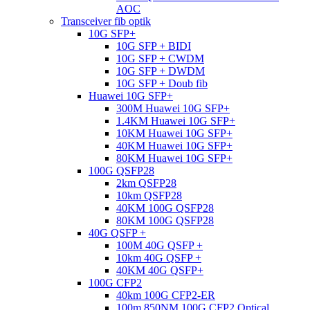
AOC
Transceiver fib optik
10G SFP+
10G SFP + BIDI
10G SFP + CWDM
10G SFP + DWDM
10G SFP + Doub fib
Huawei 10G SFP+
300M Huawei 10G SFP+
1.4KM Huawei 10G SFP+
10KM Huawei 10G SFP+
40KM Huawei 10G SFP+
80KM Huawei 10G SFP+
100G QSFP28
2km QSFP28
10km QSFP28
40KM 100G QSFP28
80KM 100G QSFP28
40G QSFP +
100M 40G QSFP +
10km 40G QSFP +
40KM 40G QSFP+
100G CFP2
40km 100G CFP2-ER
100m 850NM 100G CFP2 Optical