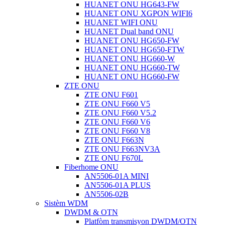
HUANET ONU HG643-FW
HUANET ONU XGPON WIFI6
HUANET WIFI ONU
HUANET Dual band ONU
HUANET ONU HG650-FW
HUANET ONU HG650-FTW
HUANET ONU HG660-W
HUANET ONU HG660-TW
HUANET ONU HG660-FW
ZTE ONU
ZTE ONU F601
ZTE ONU F660 V5
ZTE ONU F660 V5.2
ZTE ONU F660 V6
ZTE ONU F660 V8
ZTE ONU F663N
ZTE ONU F663NV3A
ZTE ONU F670L
Fiberhome ONU
AN5506-01A MINI
AN5506-01A PLUS
AN5506-02B
Sistèm WDM
DWDM & OTN
Platfòm transmisyon DWDM/OTN