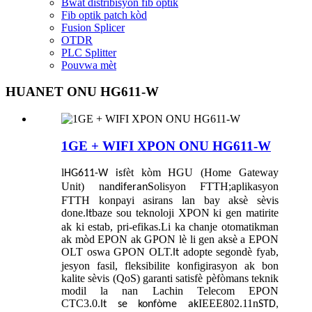
Bwat distribisyon fib optik
Fib optik patch kòd
Fusion Splicer
OTDR
PLC Splitter
Pouvwa mèt
HUANET ONU HG611-W
1GE + WIFI XPON ONU HG611-W
l
fèt kòm HGU (Home Gateway
HG611-W
is
Unit) nan
Solisyon FTTH;aplikasyon
diferan
FTTH konpayi asirans lan bay aksè sèvis
done.
baze sou teknoloji XPON ki gen matirite
It
ak ki estab, pri-efikas.Li ka chanje otomatikman
ak mòd EPON ak GPON lè li gen aksè a EPON
OLT oswa GPON OLT.
adopte segondè fyab,
It
jesyon fasil, fleksibilite konfigirasyon ak bon
kalite sèvis (QoS) garanti satisfè pèfòmans teknik
modil la nan Lachin Telecom EPON
CTC3.0.
IEEE802.11n
It
se konfòme ak
STD,