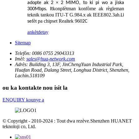
adopte ak 2 × 2 MIMO, to ki pi wo a jiska
konplètman konfòme ak règleman
300Mbps.
It
teknik tankou ITU-T G.984.x ak IEEE802.3ah.
Li
fèt pa chipset Realtek 960
se
2C
ankèt
detay
Sitemap
Telefòn:
0086 0755 29043313
Imèl:
sales@hua-network.com
Adrès:
Building 3, 13F, JinChengYuan Industrial Park,
Huafan Road, Dalang Street, Longhua District, Shenzhen,
Lachin.518109
ou ka kontakte nou isit la
ENQUIRY kounye a
© Copyright - 2010-2024 : Tout dwa rezève.Shenzhen HUANET
teknoloji co, Ltd.