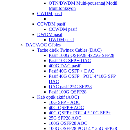
OTN/DWDM Multi-pousantaj Modil
Multifonksyon
CWDM pasif
CCWDM pasif
CCWDM pasif
DWDM pasif
DWDM pasif
DAC/AOC Câbles
Tache dirèk Twinax Cables (DAC)
Pasif 100G QSFP28-4x25G SFP28
Pasif 10G SFP + DAC
400G DAC pasif
Pasif 40G QSFP + DAC
Pasif 40G QSFP+ POU 4*10G SFP+
DAC
DAC pasif 25G SFP28
Pasif 100G QSFP28
Kab optik aktif (AOC)
10G SFP + AOC
40G QSFP + AOC
40G QSFP+ POU 4 ​​* 10G SFP+
25G SFP28 AOC
100G QSFP28 AOC
100G QSFP28 POU 4 ​​* 25G SFP28