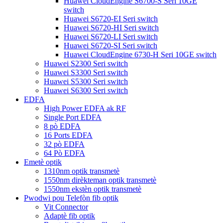
Huawei CloudEngine S6700-S Seri 10GE
switch
Huawei S6720-EI Seri switch
Huawei S6720-HI Seri switch
Huawei S6720-LI Seri switch
Huawei S6720-SI Seri switch
Huawei CloudEngine 6730-H Seri 10GE switch
Huawei S2300 Seri switch
Huawei S3300 Seri switch
Huawei S5300 Seri switch
Huawei S6300 Seri switch
EDFA
High Power EDFA ak RF
Single Port EDFA
8 pò EDFA
16 Ports EDFA
32 pò EDFA
64 Pò EDFA
Emetè optik
1310nm optik transmetè
1550nm dirèkteman optik transmetè
1550nm ekstèn optik transmetè
Pwodwi pou Telefòn fib optik
Vit Connector
Adaptè fib optik