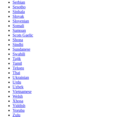
Serbian
Sesotho
Sinhala
Slovak
Slovenian
Somali
Samoan
Scots Gaelic
Shona
Sindhi
Sundanese
Swahili
Tajik
Tamil
Telugu
Thai
Ukrainian
Urdu
Uzbek
Vietnamese
Welsh
Xhosa
Yiddish
Yoruba
Zulu