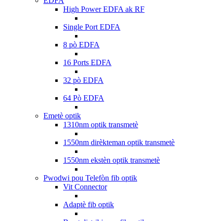
EDFA
High Power EDFA ak RF
Single Port EDFA
8 pò EDFA
16 Ports EDFA
32 pò EDFA
64 Pò EDFA
Emetè optik
1310nm optik transmetè
1550nm dirèkteman optik transmetè
1550nm ekstèn optik transmetè
Pwodwi pou Telefòn fib optik
Vit Connector
Adaptè fib optik