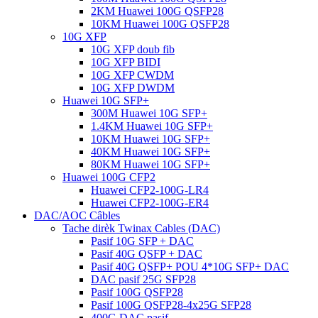
2KM Huawei 100G QSFP28
10KM Huawei 100G QSFP28
10G XFP
10G XFP doub fib
10G XFP BIDI
10G XFP CWDM
10G XFP DWDM
Huawei 10G SFP+
300M Huawei 10G SFP+
1.4KM Huawei 10G SFP+
10KM Huawei 10G SFP+
40KM Huawei 10G SFP+
80KM Huawei 10G SFP+
Huawei 100G CFP2
Huawei CFP2-100G-LR4
Huawei CFP2-100G-ER4
DAC/AOC Câbles
Tache dirèk Twinax Cables (DAC)
Pasif 10G SFP + DAC
Pasif 40G QSFP + DAC
Pasif 40G QSFP+ POU 4*10G SFP+ DAC
DAC pasif 25G SFP28
Pasif 100G QSFP28
Pasif 100G QSFP28-4x25G SFP28
400G DAC pasif