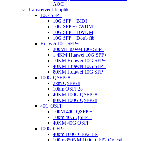
AOC
Transceiver fib optik
10G SFP+
10G SFP + BIDI
10G SFP + CWDM
10G SFP + DWDM
10G SFP + Doub fib
Huawei 10G SFP+
300M Huawei 10G SFP+
1.4KM Huawei 10G SFP+
10KM Huawei 10G SFP+
40KM Huawei 10G SFP+
80KM Huawei 10G SFP+
100G QSFP28
2km QSFP28
10km QSFP28
40KM 100G QSFP28
80KM 100G QSFP28
40G QSFP +
100M 40G QSFP +
10km 40G QSFP +
40KM 40G QSFP+
100G CFP2
40km 100G CFP2-ER
100m 850NM 100G CFP2 Optical