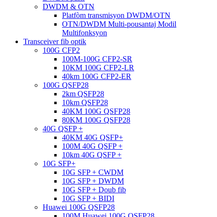
DWDM & OTN
Platfòm transmisyon DWDM/OTN
OTN/DWDM Multi-pousantaj Modil
Multifonksyon
Transceiver fib optik
100G CFP2
100M-100G CFP2-SR
10KM 100G CFP2-LR
40km 100G CFP2-ER
100G QSFP28
2km QSFP28
10km QSFP28
40KM 100G QSFP28
80KM 100G QSFP28
40G QSFP +
40KM 40G QSFP+
100M 40G QSFP +
10km 40G QSFP +
10G SFP+
10G SFP + CWDM
10G SFP + DWDM
10G SFP + Doub fib
10G SFP + BIDI
Huawei 100G QSFP28
100M Huawei 100G QSFP28