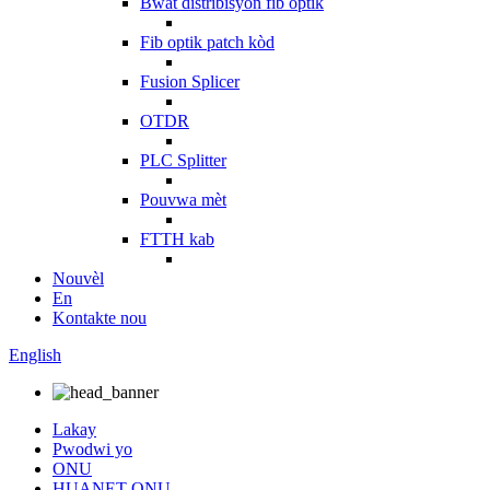
Bwat distribisyon fib optik
Fib optik patch kòd
Fusion Splicer
OTDR
PLC Splitter
Pouvwa mèt
FTTH kab
Nouvèl
En
Kontakte nou
English
Lakay
Pwodwi yo
ONU
HUANET ONU