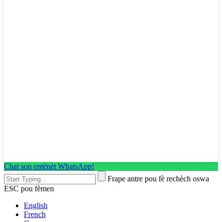
Chat sou entènèt WhatsApp!
Frape antre pou fè rechèch oswa
ESC pou fèmen
English
French