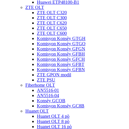
Huawei ETP48100-B1
ZTE OLT
ZTE OLT C320
ZTE OLT C300
ZTE OLT C620
ZTE OLT C650
ZTE OLT C600
Komisyon Konsèy GTGH
Komisyon Konsèy GTGO
Komisyon Konsèy GFGN
Komisyon Konsèy GFBH
Komisyon Konsèy GFCH
Komisyon Konsèy GFBT
Komisyon Konsèy GFBN
ZTE GPON modil
ZTE PSU
Fiberhome OLT
AN5516-01
AN5516-04
Konsèy GCOB
Komisyon Konsèy GC8B
Huanet OLT
Huanet OLT 4 pò
Huanet OLT 8 pò
Huanet OLT 16 pò