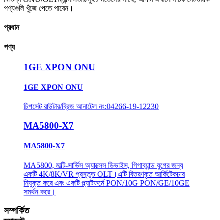
পণ্যগুলি খুঁজে পেতে পারেন।
প্রধান
পণ্য
1GE XPON ONU
1GE XPON ONU
চিপসেট রাউটার/ব্রিজ আনাটেল নং:04266-19-12230
MA5800-X7
MA5800-X7
MA5800, মাল্টি-সার্ভিস অ্যাক্সেস ডিভাইস, গিগাব্যান্ড যুগের জন্য
একটি 4K/8K/VR প্রস্তুত OLT।এটি বিতরণকৃত আর্কিটেকচার
নিযুক্ত করে এবং একটি প্ল্যাটফর্মে PON/10G PON/GE/10GE
সমর্থন করে।
সম্পর্কিত