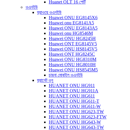
Huanet OLT 16 পোর্ট
ওএনইউ
হুয়াওয়ে ওএনইউ
Huawei ONU EG8145X6
Huawei onu EG8141A5
Huawei ONU EG8143A5
Huawei onu HG8546M
Huawei ONU HG8245H
Huawei ONT EG8145V5
Huawei ONU HS8145V5
Huawei ONT HG8245C
Huawei ONU HG8310M
Huawei ONU HG8010H
Huawei ONU HS8545M5
চায়না মোবাইল ওএনইউ
হুয়ানেট ওনু
HUANET ONU HG911
HUANET ONU HG911A
HUANET ONU HG611
HUANET ONU HG611-T
HUANET ONU HG611-W
HUANET ONU HG623-TW
HUANET ONU HG623-FTW
HUANET ONU HG643-W
HUANET ONU HG643-TW