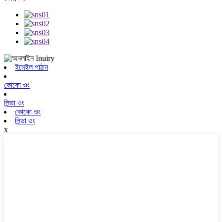
ইমেইল পাঠান
কোকো ওং
লিন্ডা ওং
কোকো ওং
লিন্ডা ওং
x