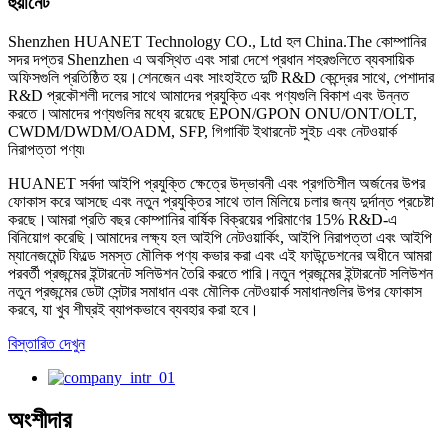
হুয়ানেট
Shenzhen HUANET Technology CO., Ltd হল China.The কোম্পানির
সদর দপ্তর Shenzhen এ অবস্থিত এবং সারা দেশে প্রধান শহরগুলিতে ব্যবসায়িক
অফিসগুলি প্রতিষ্ঠিত হয়।শেনজেন এবং সাংহাইতে দুটি R&D কেন্দ্রের সাথে, পেশাদার
R&D প্রকৌশলী দলের সাথে আমাদের প্রযুক্তি এবং পণ্যগুলি বিকাশ এবং উন্নত
করতে।আমাদের পণ্যগুলির মধ্যে রয়েছে EPON/GPON ONU/ONT/OLT,
CWDM/DWDM/OADM, SFP, গিগাবিট ইথারনেট সুইচ এবং নেটওয়ার্ক
নিরাপত্তা পণ্য৷
HUANET সর্বদা আইপি প্রযুক্তি ক্ষেত্রে উদ্ভাবনী এবং প্রগতিশীল অর্জনের উপর
ফোকাস করে আসছে এবং নতুন প্রযুক্তির সাথে তাল মিলিয়ে চলার জন্য দুর্দান্ত প্রচেষ্টা
করছে।আমরা প্রতি বছর কোম্পানির বার্ষিক বিক্রয়ের পরিমাণের 15% R&D-এ
বিনিয়োগ করেছি।আমাদের লক্ষ্য হল আইপি নেটওয়ার্কিং, আইপি নিরাপত্তা এবং আইপি
ম্যানেজমেন্ট ফিল্ডে সমস্ত মৌলিক পণ্য কভার করা এবং এই ফাউন্ডেশনের অধীনে আমরা
পরবর্তী প্রজন্মের ইন্টারনেট সলিউশন তৈরি করতে পারি।নতুন প্রজন্মের ইন্টারনেট সলিউশন
নতুন প্রজন্মের ডেটা সেন্টার সমাধান এবং মৌলিক নেটওয়ার্ক সমাধানগুলির উপর ফোকাস
করবে, যা খুব শীঘ্রই ব্যাপকভাবে ব্যবহার করা হবে।
বিস্তারিত দেখুন
অংশীদার