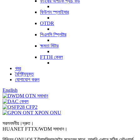
ফাইবার অপটিক প্যাচ কর্ড
ফিউশন স্প্লাইসার
OTDR
পিএলসি স্প্লিটার
ক্ষমতা মিটার
FTTH কেবল
খবর
বৈশিষ্ট্যযুক্ত
যোগাযোগ করুন
English
সরলনমনীয়।দ্রুত।
HUANET FTTX/WDM সমাধান।
বিভিন্ন ONU/OLT/ট্রান্সসিভার/সুইচ মডেলের সাথে, আপনি এখানে সঠিক নেটওয়ার্ক