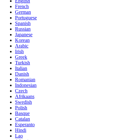
English
French
German
Portuguese
Spanish
Russian
Japanese
Korean
Arabic
Irish
Greek
Turkish
Italian
Danish
Romanian
Indonesian
Czech
Afrikaans
Swedish
Polish
Basque
Catalan
Esperanto
Hindi
Lao