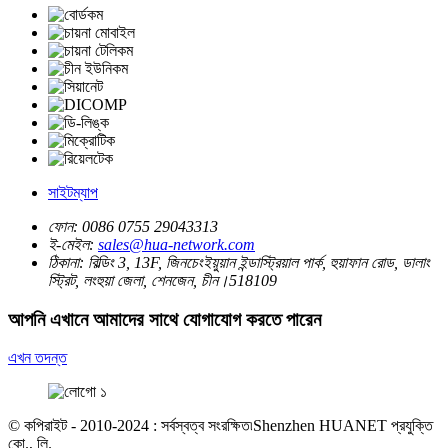
সাইটম্যাপ
ফোন:
0086 0755 29043313
ই-মেইল:
sales@hua-network.com
ঠিকানা:
বিল্ডিং 3, 13F, জিনচেংইয়ুয়ান ইন্ডাস্ট্রিয়াল পার্ক, হুয়াফান রোড, ডালাং
স্ট্রিট, লংহুয়া জেলা, শেনজেন, চীন।518109
আপনি এখানে আমাদের সাথে যোগাযোগ করতে পারেন
এখন তদন্ত
© কপিরাইট - 2010-2024 : সর্বস্বত্ব সংরক্ষিত৷Shenzhen HUANET প্রযুক্তি
কো., লি.