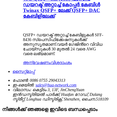
ഡയറക്ട് അറ്റാച്ച് കോപ്പർ കേബിൾ
Twinax QSFP+ ലേക്ക് QSFP+ DAC
കേബിളിലേക്ക്
QSFP+ ഡയറക്ട് അറ്റാച്ച് കേബിളുകൾ SFF-
8436 സ്പെസിഫിക്കേഷനുകൾക്ക്
അനുസൃതമാണ്.വയർ ഗേജിൻ്റെ വിവിധ
ചോയ്‌സുകൾ 30 മുതൽ 24 വരെ AWG
വരെ ലഭ്യമാണ്.
അന്വേഷണം
വിശദാംശം
സൈറ്റ്മാപ്പ്
ഫോൺ:
0086 0755 29043313
ഇ-മെയിൽ:
sales@hua-network.com
വിലാസം:
കെട്ടിടം 3, 13F, JinChengYuan
ഇൻഡസ്ട്രിയൽ പാർക്ക്, Huafan റോഡ്, Dalang
സ്ട്രീറ്റ്, Longhua ഡിസ്ട്രിക്റ്റ്, Shenzhen, ചൈന.518109
നിങ്ങൾക്ക് ഞങ്ങളെ ഇവിടെ ബന്ധപ്പെടാം