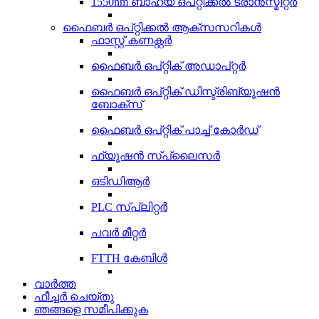
1550nm ബാഹ്യ ഒപ്റ്റിക്കൽ ട്രാൻസ്മിറ്റർ
ഫൈബർ ഒപ്റ്റിക്കൽ ആക്സസറികൾ
ഫാസ്റ്റ് കണക്റ്റർ
ഫൈബർ ഒപ്റ്റിക് അഡാപ്റ്റർ
ഫൈബർ ഒപ്റ്റിക് ഡിസ്ട്രിബ്യൂഷൻ
ബോക്സ്
ഫൈബർ ഒപ്റ്റിക് പാച്ച് കോർഡ്
ഫ്യൂഷൻ സ്പ്ലൈസർ
ഒടിഡിആർ
PLC സ്പ്ലിറ്റർ
പവർ മീറ്റർ
FTTH കേബിൾ
വാർത്ത
ഫീച്ചർ ചെയ്തു
ഞങ്ങളെ സമീപിക്കുക