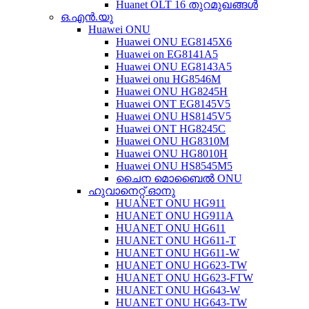
Huanet OLT 16 തുറമുഖങ്ങൾ
ഒ.എൻ.യു
Huawei ONU
Huawei ONU EG8145X6
Huawei on EG8141A5
Huawei ONU EG8143A5
Huawei onu HG8546M
Huawei ONU HG8245H
Huawei ONT EG8145V5
Huawei ONU HS8145V5
Huawei ONT HG8245C
Huawei ONU HG8310M
Huawei ONU HG8010H
Huawei ONU HS8545M5
ചൈന മൊബൈൽ ONU
ഹുവാനെറ്റ് ഓനു
HUANET ONU HG911
HUANET ONU HG911A
HUANET ONU HG611
HUANET ONU HG611-T
HUANET ONU HG611-W
HUANET ONU HG623-TW
HUANET ONU HG623-FTW
HUANET ONU HG643-W
HUANET ONU HG643-TW