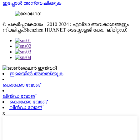
ഇപ്പോൾ അന്വേഷിക്കുക
© പകർപ്പവകാശം - 2010-2024 : എല്ലാ അവകാശങ്ങളും
നിക്ഷിപ്തം.Shenzhen HUANET ടെക്നോളജി കോ., ലിമിറ്റഡ്.
ഇമെയിൽ അയയ്ക്കുക
കൊക്കോ വോങ്
ലിൻഡ വോങ്
കൊക്കോ വോങ്
ലിൻഡ വോങ്
x