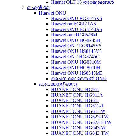
Huanet OLT 16 തുറമുഖങ്ങൾ
ഒ.എൻ.യു
Huawei ONU
Huawei ONU EG8145X6
Huawei on EG8141A5
Huawei ONU EG8143A5
Huawei onu HG8546M
Huawei ONU HG8245H
Huawei ONT EG8145V5
Huawei ONU HS8145V5
Huawei ONT HG8245C
Huawei ONU HG8310M
Huawei ONU HG8010H
Huawei ONU HS8545M5
ചൈന മൊബൈൽ ONU
ഹുവാനെറ്റ് ഓനു
HUANET ONU HG911
HUANET ONU HG911A
HUANET ONU HG611
HUANET ONU HG611-T
HUANET ONU HG611-W
HUANET ONU HG623-TW
HUANET ONU HG623-FTW
HUANET ONU HG643-W
HUANET ONU HG643-TW