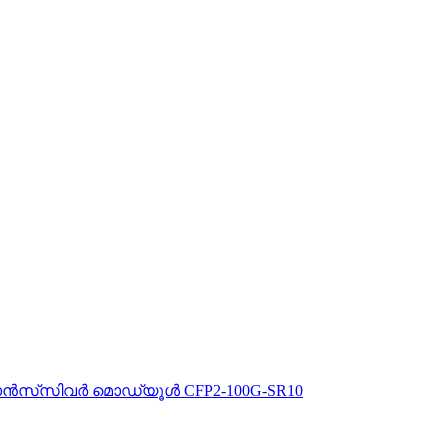
 ട്രാൻസ്‌സിവർ മൊഡ്യൂൾ CFP2-100G-SR10