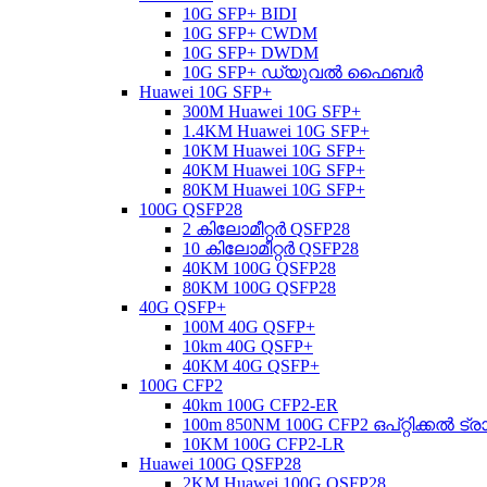
10G SFP+ BIDI
10G SFP+ CWDM
10G SFP+ DWDM
10G SFP+ ഡ്യുവൽ ഫൈബർ
Huawei 10G SFP+
300M Huawei 10G SFP+
1.4KM Huawei 10G SFP+
10KM Huawei 10G SFP+
40KM Huawei 10G SFP+
80KM Huawei 10G SFP+
100G QSFP28
2 കിലോമീറ്റർ QSFP28
10 കിലോമീറ്റർ QSFP28
40KM 100G QSFP28
80KM 100G QSFP28
40G QSFP+
100M 40G QSFP+
10km 40G QSFP+
40KM 40G QSFP+
100G CFP2
40km 100G CFP2-ER
100m 850NM 100G CFP2 ഒപ്റ്റിക്കൽ
10KM 100G CFP2-LR
Huawei 100G QSFP28
2KM Huawei 100G QSFP28