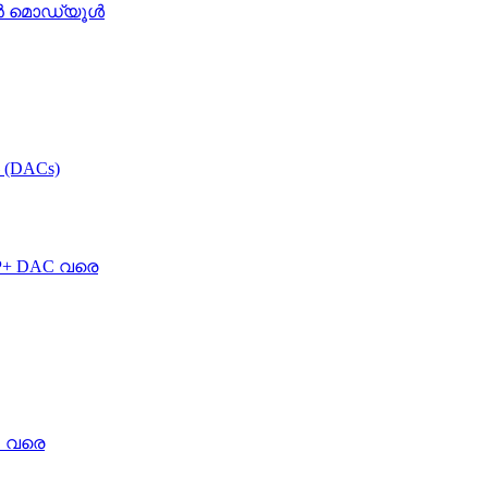
്ഷൻ മൊഡ്യൂൾ
ൾ (DACs)
FP+ DAC വരെ
C വരെ