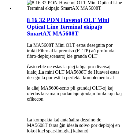
8 16 32 PON Havenoj OLT Mini
Optical Line Terminal ekipaĵo
SmartAX MA5608T
La MA5608T Mini OLT estas desegnita por
trakti Fibro al la premiso (FTTP) aŭ profundaj
fibro-deplojscenaroj kie granda OLT
ĉasio eble ne estas la plej taŭga pro diversaj
kialoj.La mini OLT MA5608T de Huawei estas
desegnita por esti la perfekta komplemento al
la aliaj MA5600-serio pli grandaj OLT-oj kaj
ofertas la samajn portantajn gradajn funkciojn kaj
efikecon.
La kompakta kaj antaŭalira dezajno de
MA5608T faras ĝin ideala solvo por deplojoj en
lokoj kiel spac-limigitaj kabanoj,