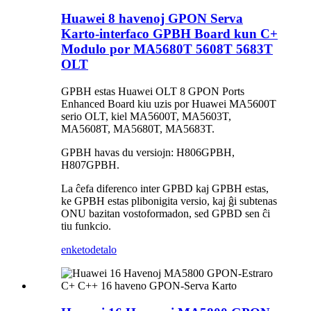
Huawei 8 havenoj GPON Serva
Karto-interfaco GPBH Board kun C+
Modulo por MA5680T 5608T 5683T
OLT
GPBH estas Huawei OLT 8 GPON Ports
Enhanced Board kiu uzis por Huawei MA5600T
serio OLT, kiel MA5600T, MA5603T,
MA5608T, MA5680T, MA5683T.
GPBH havas du versiojn: H806GPBH,
H807GPBH.
La ĉefa diferenco inter GPBD kaj GPBH estas,
ke GPBH estas plibonigita versio, kaj ĝi subtenas
ONU bazitan vostoformadon, sed GPBD sen ĉi
tiu funkcio.
enketo
detalo