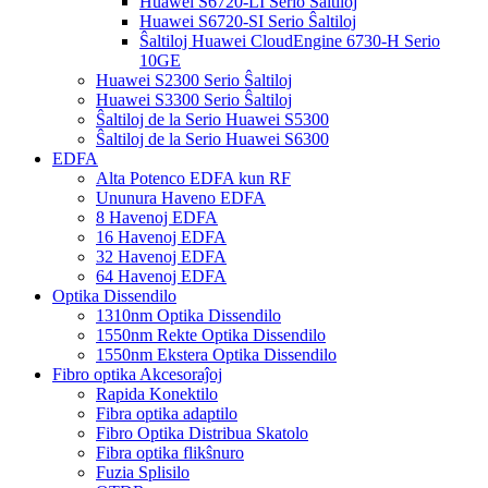
Huawei S6720-LI Serio Ŝaltiloj
Huawei S6720-SI Serio Ŝaltiloj
Ŝaltiloj Huawei CloudEngine 6730-H Serio
10GE
Huawei S2300 Serio Ŝaltiloj
Huawei S3300 Serio Ŝaltiloj
Ŝaltiloj de la Serio Huawei S5300
Ŝaltiloj de la Serio Huawei S6300
EDFA
Alta Potenco EDFA kun RF
Ununura Haveno EDFA
8 Havenoj EDFA
16 Havenoj EDFA
32 Havenoj EDFA
64 Havenoj EDFA
Optika Dissendilo
1310nm Optika Dissendilo
1550nm Rekte Optika Dissendilo
1550nm Ekstera Optika Dissendilo
Fibro optika Akcesoraĵoj
Rapida Konektilo
Fibra optika adaptilo
Fibro Optika Distribua Skatolo
Fibra optika flikŝnuro
Fuzia Splisilo