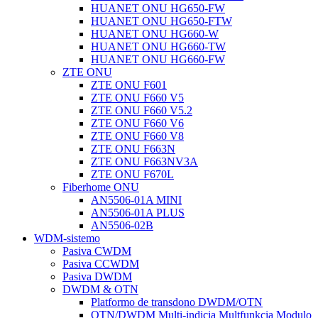
HUANET ONU HG650-FW
HUANET ONU HG650-FTW
HUANET ONU HG660-W
HUANET ONU HG660-TW
HUANET ONU HG660-FW
ZTE ONU
ZTE ONU F601
ZTE ONU F660 V5
ZTE ONU F660 V5.2
ZTE ONU F660 V6
ZTE ONU F660 V8
ZTE ONU F663N
ZTE ONU F663NV3A
ZTE ONU F670L
Fiberhome ONU
AN5506-01A MINI
AN5506-01A PLUS
AN5506-02B
WDM-sistemo
Pasiva CWDM
Pasiva CCWDM
Pasiva DWDM
DWDM & OTN
Platformo de transdono DWDM/OTN
OTN/DWDM Multi-indicia Multfunkcia Modulo