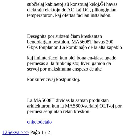
subĉielaj kabinetoj aŭ konstruaj keloj.Ĝi havas
elektrajn elektojn de AC kaj DC, plilongigitan
temperaturon, kaj ofertas facilan instaladon.
Desegnita por subteni ĉiam kreskantan
bendolarĝan postulon, MA5608T havas 200
Gbps fonplanon.La kombinaĵo de la alta kapablo
kaj liniinterfacoj kun plej bona en-klasa agado
permesas al la funkciigistoj liveri gamon da
servoj por maksimuma enspezo ĉe alte
konkurencivaj kostpunktoj.
La MA5608T dividas la saman produktan
arkitekturon kun la MA5600-serialoj OLT-oj por
permesi senjuntan retan kreskon.
enketo
detalo
1
2
Sekva >
>>
Paĝo 1 / 2