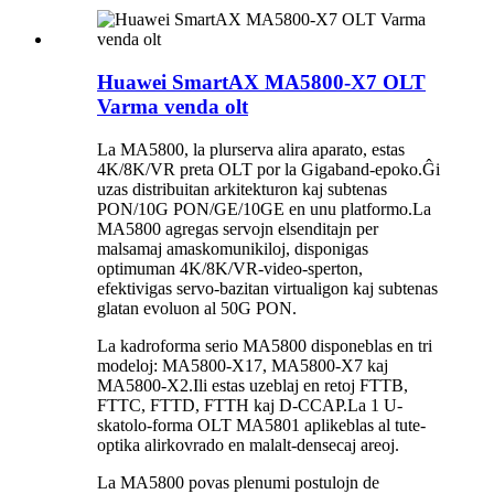
Huawei SmartAX MA5800-X7 OLT
Varma venda olt
La MA5800, la plurserva alira aparato, estas
4K/8K/VR preta OLT por la Gigaband-epoko.Ĝi
uzas distribuitan arkitekturon kaj subtenas
PON/10G PON/GE/10GE en unu platformo.La
MA5800 agregas servojn elsenditajn per
malsamaj amaskomunikiloj, disponigas
optimuman 4K/8K/VR-video-sperton,
efektivigas servo-bazitan virtualigon kaj subtenas
glatan evoluon al 50G PON.
La kadroforma serio MA5800 disponeblas en tri
modeloj: MA5800-X17, MA5800-X7 kaj
MA5800-X2.Ili estas uzeblaj en retoj FTTB,
FTTC, FTTD, FTTH kaj D-CCAP.La 1 U-
skatolo-forma OLT MA5801 aplikeblas al tute-
optika alirkovrado en malalt-densecaj areoj.
La MA5800 povas plenumi postulojn de