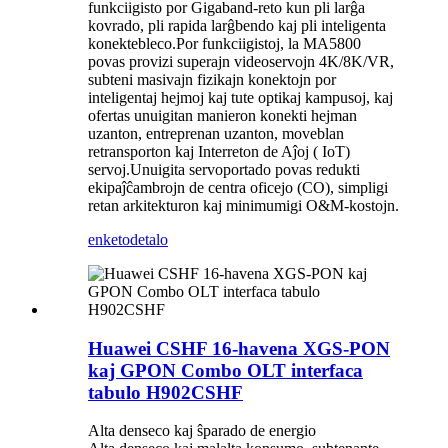
funkciigisto por Gigaband-reto kun pli larĝa
kovrado, pli rapida larĝbendo kaj pli inteligenta
konektebleco.Por funkciigistoj, la MA5800
povas provizi superajn videoservojn 4K/8K/VR,
subteni masivajn fizikajn konektojn por
inteligentaj hejmoj kaj tute optikaj kampusoj, kaj
ofertas unuigitan manieron konekti hejman
uzanton, entreprenan uzanton, moveblan
retransporton kaj Interreton de Aĵoj ( IoT)
servoj.Unuigita servoportado povas redukti
ekipaĵĉambrojn de centra oficejo (CO), simpligi
retan arkitekturon kaj minimumigi O&M-kostojn.
enketo
detalo
Huawei CSHF 16-havena XGS-PON
kaj GPON Combo OLT interfaca
tabulo H902CSHF
Alta denseco kaj ŝparado de energio