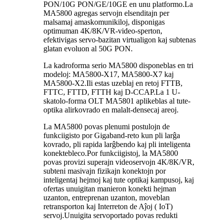
PON/10G PON/GE/10GE en unu platformo.La
MA5800 agregas servojn elsenditajn per
malsamaj amaskomunikiloj, disponigas
optimuman 4K/8K/VR-video-sperton,
efektivigas servo-bazitan virtualigon kaj subtenas
glatan evoluon al 50G PON.
La kadroforma serio MA5800 disponeblas en tri
modeloj: MA5800-X17, MA5800-X7 kaj
MA5800-X2.Ili estas uzeblaj en retoj FTTB,
FTTC, FTTD, FTTH kaj D-CCAP.La 1 U-
skatolo-forma OLT MA5801 aplikeblas al tute-
optika alirkovrado en malalt-densecaj areoj.
La MA5800 povas plenumi postulojn de
funkciigisto por Gigaband-reto kun pli larĝa
kovrado, pli rapida larĝbendo kaj pli inteligenta
konektebleco.Por funkciigistoj, la MA5800
povas provizi superajn videoservojn 4K/8K/VR,
subteni masivajn fizikajn konektojn por
inteligentaj hejmoj kaj tute optikaj kampusoj, kaj
ofertas unuigitan manieron konekti hejman
uzanton, entreprenan uzanton, moveblan
retransporton kaj Interreton de Aĵoj ( IoT)
servoj.Unuigita servoportado povas redukti