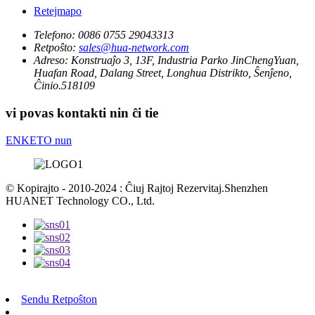
Retejmapo
Telefono:
0086 0755 29043313
Retpoŝto:
sales@hua-network.com
Adreso:
Konstruaĵo 3, 13F, Industria Parko JinChengYuan,
Huafan Road, Dalang Street, Longhua Distrikto, Ŝenĵeno,
Ĉinio.518109
vi povas kontakti nin ĉi tie
ENKETO nun
© Kopirajto - 2010-2024 : Ĉiuj Rajtoj Rezervitaj.Shenzhen
HUANET Technology CO., Ltd.
Sendu Retpoŝton