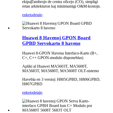
ekipaĵĉambrojn de centra oficejo (CO), simpligi
retan arkitekturon kaj minimumigi O&M-kostojn.
enketo
detalo
Huawei 8 Havenoj GPON Board
GPBD Servokarto 8 haveno
Huawei 8-GPON Havena Interfaco-Karto (B+,
C+, C++ GPON-modulo disponeblas)
Apliki al Huawei MA5603T, MA5600T,
MA5683T, MA5680T, MA5608T OLT-sistemo
Havebla en 3 versioj: H805GPBD, H806GPBD,
H807GPBD
enketo
detalo