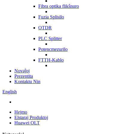
Fibra optika flikŝnuro
Fuzia Splisilo
OTDR
PLC Splitter
Potencmezurilo
FTTH-Kablo
Novaĵoj
Prezentita
Kontaktu Nin
English
Hejmo
Elstaraj Produktoj
Huawei OLT