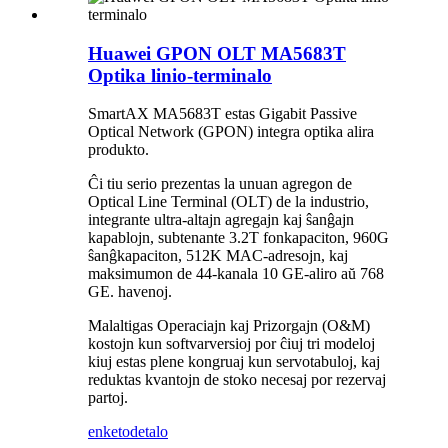
Huawei GPON OLT MA5683T
Optika linio-terminalo
SmartAX MA5683T estas Gigabit Passive
Optical Network (GPON) integra optika alira
produkto.
Ĉi tiu serio prezentas la unuan agregon de
Optical Line Terminal (OLT) de la industrio,
integrante ultra-altajn agregajn kaj ŝanĝajn
kapablojn, subtenante 3.2T fonkapaciton, 960G
ŝanĝkapaciton, 512K MAC-adresojn, kaj
maksimumon de 44-kanala 10 GE-aliro aŭ 768
GE. havenoj.
Malaltigas Operaciajn kaj Prizorgajn (O&M)
kostojn kun softvarversioj por ĉiuj tri modeloj
kiuj estas plene kongruaj kun servotabuloj, kaj
reduktas kvantojn de stoko necesaj por rezervaj
partoj.
enketo
detalo