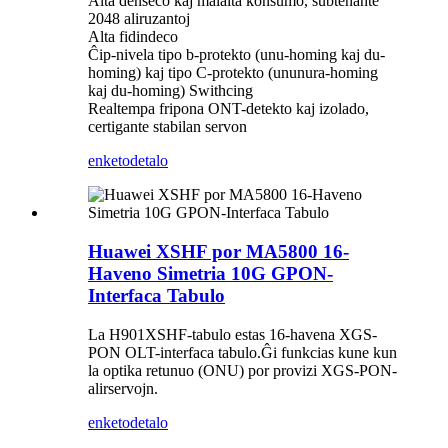
Alta denseco kaj malalta konsumo, subtenante
2048 aliruzantoj
Alta fidindeco
Ĉip-nivela tipo b-protekto (unu-homing kaj du-
homing) kaj tipo C-protekto (ununura-homing
kaj du-homing) Swithcing
Realtempa fripona ONT-detekto kaj izolado,
certigante stabilan servon
enketo
detalo
Huawei XSHF por MA5800 16-
Haveno Simetria 10G GPON-
Interfaca Tabulo
La H901XSHF-tabulo estas 16-havena XGS-
PON OLT-interfaca tabulo.Ĝi funkcias kune kun
la optika retunuo (ONU) por provizi XGS-PON-
alirservojn.
enketo
detalo