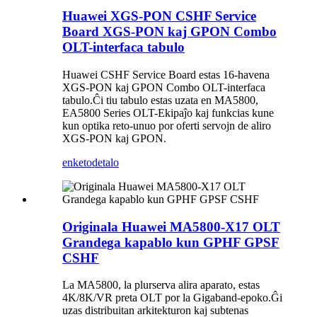
Huawei XGS-PON CSHF Service
Board XGS-PON kaj GPON Combo
OLT-interfaca tabulo
Huawei CSHF Service Board estas 16-havena
XGS-PON kaj GPON Combo OLT-interfaca
tabulo.Ĉi tiu tabulo estas uzata en MA5800,
EA5800 Series OLT-Ekipaĵo kaj funkcias kune
kun optika reto-unuo por oferti servojn de aliro
XGS-PON kaj GPON.
enketo
detalo
Originala Huawei MA5800-X17 OLT
Grandega kapablo kun GPHF GPSF
CSHF
La MA5800, la plurserva alira aparato, estas
4K/8K/VR preta OLT por la Gigaband-epoko.Ĝi
uzas distribuitan arkitekturon kaj subtenas