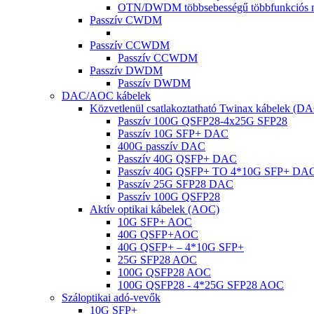
OTN/DWDM többsebességű többfunkciós 
Passzív CWDM
Passzív CCWDM
Passzív CCWDM
Passzív DWDM
Passzív DWDM
DAC/AOC kábelek
Közvetlenül csatlakoztatható Twinax kábelek (D
Passzív 100G QSFP28-4x25G SFP28
Passzív 10G SFP+ DAC
400G passzív DAC
Passzív 40G QSFP+ DAC
Passzív 40G QSFP+ TO 4*10G SFP+ DA
Passzív 25G SFP28 DAC
Passzív 100G QSFP28
Aktív optikai kábelek (AOC)
10G SFP+ AOC
40G QSFP+AOC
40G QSFP+ – 4*10G SFP+
25G SFP28 AOC
100G QSFP28 AOC
100G QSFP28 - 4*25G SFP28 AOC
Száloptikai adó-vevők
10G SFP+