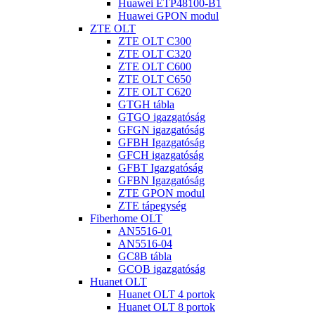
Huawei ETP48100-B1
Huawei GPON modul
ZTE OLT
ZTE OLT C300
ZTE OLT C320
ZTE OLT C600
ZTE OLT C650
ZTE OLT C620
GTGH tábla
GTGO igazgatóság
GFGN igazgatóság
GFBH Igazgatóság
GFCH igazgatóság
GFBT Igazgatóság
GFBN Igazgatóság
ZTE GPON modul
ZTE tápegység
Fiberhome OLT
AN5516-01
AN5516-04
GC8B tábla
GCOB igazgatóság
Huanet OLT
Huanet OLT 4 portok
Huanet OLT 8 portok