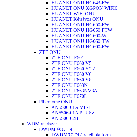
HUANET ONU HG643-FW
HUANET ONU XGPON WIFI6
HUANET WIFI ONU
HUANET Kétsávos ONU
HUANET ONU HG650-FW
HUANET ONU HG650-FTW
HUANET ONU HG660-W
HUANET ONU HG660-TW
HUANET ONU HG660-FW
ZTE ONU
ZTE ONU F601
ZTE ONU F660 V5
ZTE ONU F660 V5.2
ZTE ONU F660 V6
ZTE ONU F660 V8
ZTE ONU F663N
ZTE ONU F663NV3A
ZTE ONU F670L
Fiberhome ONU
AN5506-01A MINI
AN5506-01A PLUSZ
AN5506-02B
WDM rendszer
DWDM és OTN
DWDM/OTN átviteli platform