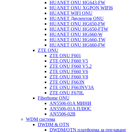
HUANET ONU HG643-FW
HUANET ONU XGPON WIFI6
HUANET WIFI ONU
HUANET Двулентов ONU
HUANET ONU HG650-FW
HUANET ONU HG650-FTW
HUANET ONU HG660-W
HUANET ONU HG660-TW
HUANET ONU HG660-FW
ZTE ONU
ZTE ONU F601
ZTE ONU F660 V5
ZTE ONU F660 V5.2
ZTE ONU F660 V6
ZTE ONU F660 V8
ZTE ONU F663N
ZTE ONU F663NV3A
ZTE ONU F670L
Fiberhome ONU
AN5506-01A МИНИ
AN5506-01A ПЛЮС
AN5506-02B
WDM система
DWDM & OTN
DWDM/OTN платформа за предаване