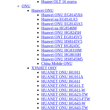
Huanet OLT 16 порта
ONU
Huawei ONU
Huawei ONU EG8145X6
Huawei на EG8141A5
Huawei ONU EG8143A5
Huawei на HG8546M
Huawei ONU HG8245H
Huawei ONT EG8145V5
Huawei ONU HS8145V5
Huawei ONT HG8245C
Huawei ONU HG8310M
Huawei ONU HG8010H
Huawei ONU HS8545M5
China Mobile ONU
ХУАНЕТ ОНУ
HUANET ONU HG911
HUANET ONU HG911A
HUANET ONU HG611
HUANET ONU HG611-T
HUANET ONU HG611-W
HUANET ONU HG623-TW
HUANET ONU HG623-FTW
HUANET ONU HG643-W
HUANET ONU HG643-TW