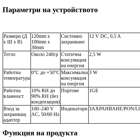
Параметри на устройството
Размери (Д
120mm x
Системно
12 V DC, 0,5 A
x Ш x В)
100mm x
захранване
30mm
Тегло
Около 240гр
Статична
2,5 W
консумация
на енергия
Работна
0°C до +50°C
Максимална
3 W
температура
консумация
на енергия
Работна
10% RH до
Портове
1GE
влажност
90% RH (без
кондензация)
Вход за
100–240 V
Индикатори
ЗАХРАНВАНЕ/PON/L
захранващ
AC, 50/60 Hz
адаптер
Функция на продукта