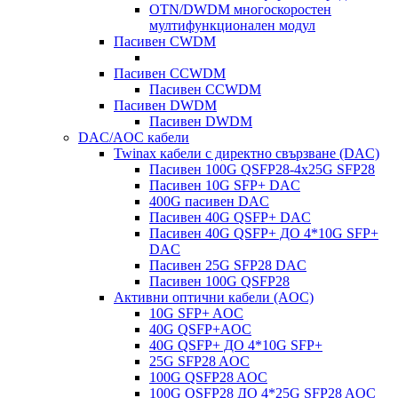
OTN/DWDM многоскоростен
мултифункционален модул
Пасивен CWDM
Пасивен CCWDM
Пасивен CCWDM
Пасивен DWDM
Пасивен DWDM
DAC/AOC кабели
Twinax кабели с директно свързване (DAC)
Пасивен 100G QSFP28-4x25G SFP28
Пасивен 10G SFP+ DAC
400G пасивен DAC
Пасивен 40G QSFP+ DAC
Пасивен 40G QSFP+ ДО 4*10G SFP+
DAC
Пасивен 25G SFP28 DAC
Пасивен 100G QSFP28
Активни оптични кабели (AOC)
10G SFP+ AOC
40G QSFP+AOC
40G QSFP+ ДО 4*10G SFP+
25G SFP28 AOC
100G QSFP28 AOC
100G QSFP28 ДО 4*25G SFP28 AOC