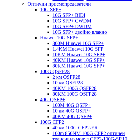
Оптични приемопредаватели
10G SFP+
10G SFP+ BIDI
10G SFP+ CWDM
10G SFP+ DWDM
10G SFP+ двойно влакно
Huawei 10G SFP+
300M Huawei 10G SFP+
1.4KM Huawei 10G SFP+
10KM Huawei 10G SFP+
40KM Huawei 10G SFP+
80KM Huawei 10G SFP+
100G QSFP28
2 км QSFP28
10 км QSFP28
40KM 100G QSFP28
80KM 100G QSFP28
40G QSFP+
100M 40G QSFP+
10 км 40G QSFP+
40KM 40G QSFP+
100G CFP2
40 км 100G CFP2-ER
100m 850NM 100G CFP2 оптичен
трансивър модул CFP2-100G-SR10