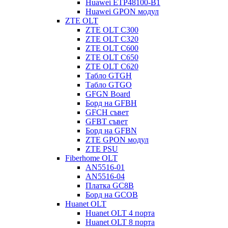
Huawei ETP48100-B1
Huawei GPON модул
ZTE OLT
ZTE OLT C300
ZTE OLT C320
ZTE OLT C600
ZTE OLT C650
ZTE OLT C620
Табло GTGH
Табло GTGO
GFGN Board
Борд на GFBH
GFCH съвет
GFBT съвет
Борд на GFBN
ZTE GPON модул
ZTE PSU
Fiberhome OLT
AN5516-01
AN5516-04
Платка GC8B
Борд на GCOB
Huanet OLT
Huanet OLT 4 порта
Huanet OLT 8 порта