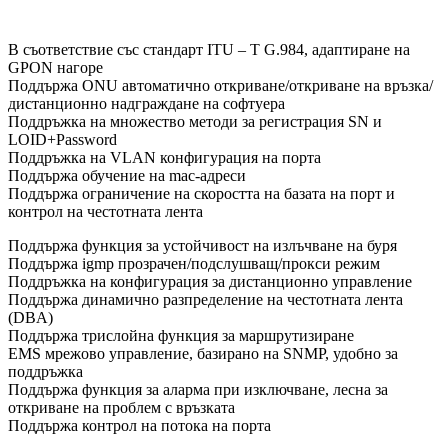
В съответствие със стандарт ITU – T G.984, адаптиране на
GPON нагоре
Поддържа ONU автоматично откриване/откриване на връзка/
дистанционно надграждане на софтуера
Поддръжка на множество методи за регистрация SN и
LOID+Password
Поддръжка на VLAN конфигурация на порта
Поддържа обучение на mac-адреси
Поддържа ограничение на скоростта на базата на порт и
контрол на честотната лента
Поддържа функция за устойчивост на излъчване на буря
Поддържа igmp прозрачен/подслушващ/прокси режим
Поддръжка на конфигурация за дистанционно управление
Поддържа динамично разпределение на честотната лента
(DBA)
Поддържа трислойна функция за маршрутизиране
EMS мрежово управление, базирано на SNMP, удобно за
поддръжка
Поддържа функция за аларма при изключване, лесна за
откриване на проблем с връзката
Поддържа контрол на потока на порта