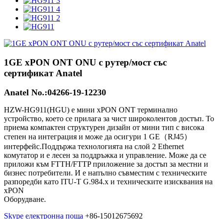
1GE xPON ONT ONU с рутер/мост със
сертификат Anatel
Anatel No.:04266-19-12230
HZW-HG911(HGU) е мини xPON ONT терминално
устройство, което се прилага за чист широколентов достъп. То
приема компактен структурен дизайн от мини тип с висока
степен на интеграция и може да осигури 1 GE（RJ45）
интерфейс.Поддържа технологията на слой 2 Ethernet
комутатор и е лесен за поддръжка и управление. Може да се
приложи към FTTH/FTTP приложение за достъп за местни и
бизнес потребители. И е напълно съвместим с техническите
разпоредби като ITU-T G.984.x и техническите изисквания на
xPON
Оборудване.
Skype
електронна поща
+86-15012675692