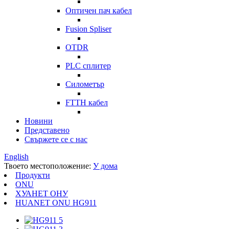
Оптичен пач кабел
Fusion Spliser
OTDR
PLC сплитер
Силометър
FTTH кабел
Новини
Представено
Свържете се с нас
English
Твоето местоположение:
У дома
Продукти
ONU
ХУАНЕТ ОНУ
HUANET ONU HG911