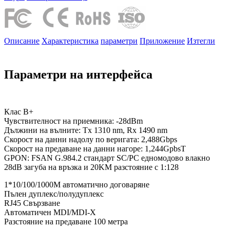
Описание
Характеристика
параметри
Приложение
Изтегли
Параметри на интерфейса
Клас B+
Чувствителност на приемника: -28dBm
Дължини на вълните: Tx 1310 nm, Rx 1490 nm
Скорост на данни надолу по веригата: 2,488Gbps
Скорост на предаване на данни нагоре: 1,244GpbsT
GPON: FSAN G.984.2 стандарт SC/PC едномодово влакно
28dB загуба на връзка и 20KM разстояние с 1:128
1*10/100/1000M автоматично договаряне
Пълен дуплекс/полудуплекс
RJ45 Свързване
Автоматичен MDI/MDI-X
Разстояние на предаване 100 метра