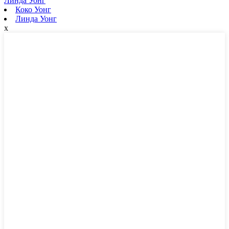
Линда Уонг
Коко Уонг
Линда Уонг
x