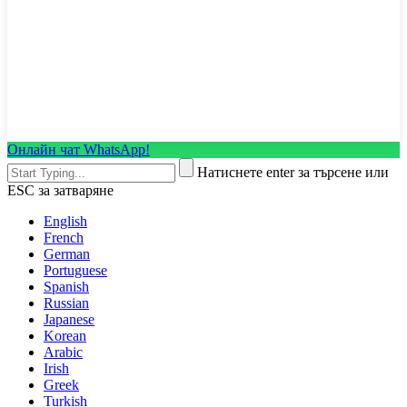
Онлайн чат WhatsApp!
Натиснете enter за търсене или
ESC за затваряне
English
French
German
Portuguese
Spanish
Russian
Japanese
Korean
Arabic
Irish
Greek
Turkish