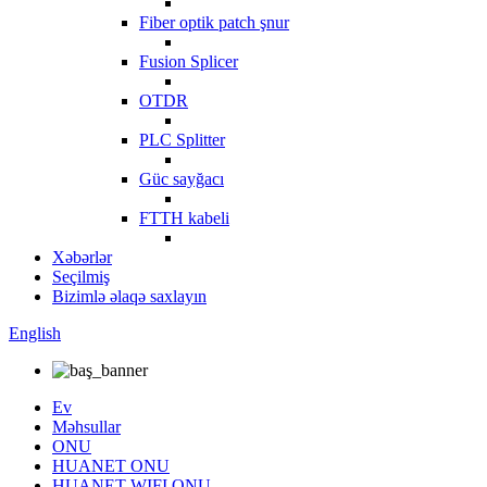
Fiber optik patch şnur
Fusion Splicer
OTDR
PLC Splitter
Güc sayğacı
FTTH kabeli
Xəbərlər
Seçilmiş
Bizimlə əlaqə saxlayın
English
Ev
Məhsullar
ONU
HUANET ONU
HUANET WIFI ONU