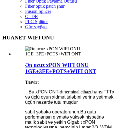
Fiber Optik Paylama Qutusu
Fiber optik patch şnur
Fusion Splicer
OTDR
PLC Splitter
Güc sayğacı
HUANET WIFI ONU
Ən ucuz xPON WIFI ONU
1GE+3FE+POTS+WIFI ONT
Təsvir:
Bu xPON ONT-dir
terminal cihazı
,hansı
FTTx
və üçlü oyun xidmət tələbini yerinə yetirmək
üçün nəzərdə tutulmuşdur
sabit şəbəkə operatorunun.Bu qutu
performansın qiymətə yüksək nisbətinə
malik sabit və yetkin Gigabit xPON
texnologiyasına, həmçinin Layer 2/3, WDM