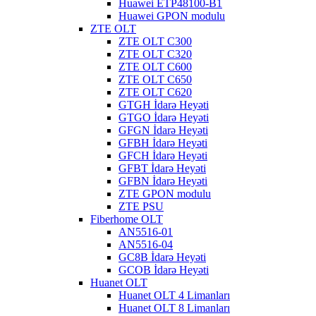
Huawei ETP48100-B1
Huawei GPON modulu
ZTE OLT
ZTE OLT C300
ZTE OLT C320
ZTE OLT C600
ZTE OLT C650
ZTE OLT C620
GTGH İdarə Heyəti
GTGO İdarə Heyəti
GFGN İdarə Heyəti
GFBH İdarə Heyəti
GFCH İdarə Heyəti
GFBT İdarə Heyəti
GFBN İdarə Heyəti
ZTE GPON modulu
ZTE PSU
Fiberhome OLT
AN5516-01
AN5516-04
GC8B İdarə Heyəti
GCOB İdarə Heyəti
Huanet OLT
Huanet OLT 4 Limanları
Huanet OLT 8 Limanları