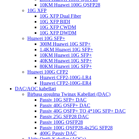
10KM Huawei 100G QSFP28
10G XFP
10G XFP Dual Fiber
10G XFP BIDI
10G XFP CWDM
10G XFP DWDM
Huawei 10G SFP+
300M Huawei 10G SFP+
1.4KM Huawei 10G SFP+
10KM Huawei 10G SFP+
40KM Huawei 10G SFP+
80KM Huawei 10G SFP+
Huawei 100G CFP2
Huawei CFP2-100G-LR4
Huawei CFP2-100G-ER4
DAC/AOC kabelləri
Birbaşa qoşulma Twinax Kabelləri (DAC)
Passiv 10G SFP+ DAC
Passiv 40G QSFP+ DAC
Passiv 40G QSFP+ TO 4*10G SFP+ DAC
Passiv 25G SFP28 DAC
Passiv 100G QSFP28
Passiv 100G QSFP28-4x25G SFP28
400G Passiv DAC
Aktiv Optik Kabellər (AOCs)