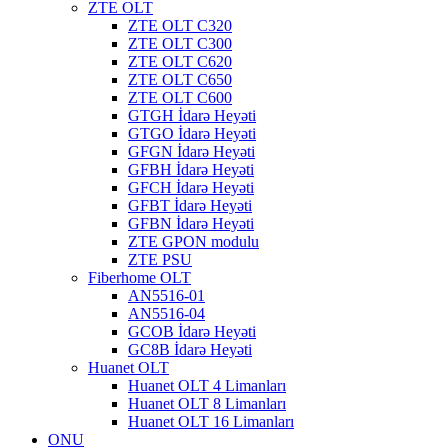
ZTE OLT
ZTE OLT C320
ZTE OLT C300
ZTE OLT C620
ZTE OLT C650
ZTE OLT C600
GTGH İdarə Heyəti
GTGO İdarə Heyəti
GFGN İdarə Heyəti
GFBH İdarə Heyəti
GFCH İdarə Heyəti
GFBT İdarə Heyəti
GFBN İdarə Heyəti
ZTE GPON modulu
ZTE PSU
Fiberhome OLT
AN5516-01
AN5516-04
GCOB İdarə Heyəti
GC8B İdarə Heyəti
Huanet OLT
Huanet OLT 4 Limanları
Huanet OLT 8 Limanları
Huanet OLT 16 Limanları
ONU