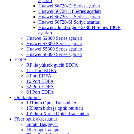
açarları
Huawei S6720-EI Series açarları
Huawei S6720-HI Series açarları
Huawei S6720-LI Series açarları
Huawei S6720-SI Seriya açarları
Huawei CloudEngine 6730-H Series 10GE
açarları
Huawei S2300 Series açarları
Huawei S3300 Series açarları
Huawei S5300 Series açarları
Huawei S6300 Series açarları
EDFA
RF ilə yüksək güclü EDFA
Tək Port EDFA
8 Port EDFA
16 Port EDFA
32 Port EDFA
64 Port EDFA
Optik ötürücü
1310nm Optik Transmitter
1550nm birbaşa optik ötürücü
1550nm Xarici Optik Transmitter
Fiber optik aksesuarlar
Sürətli Bağlayıcı
Fiber optik adapter