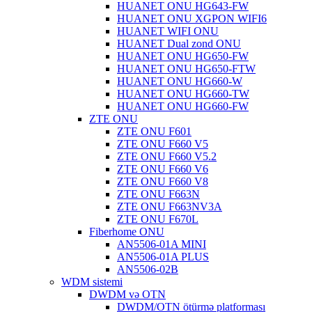
HUANET ONU HG643-FW
HUANET ONU XGPON WIFI6
HUANET WIFI ONU
HUANET Dual zond ONU
HUANET ONU HG650-FW
HUANET ONU HG650-FTW
HUANET ONU HG660-W
HUANET ONU HG660-TW
HUANET ONU HG660-FW
ZTE ONU
ZTE ONU F601
ZTE ONU F660 V5
ZTE ONU F660 V5.2
ZTE ONU F660 V6
ZTE ONU F660 V8
ZTE ONU F663N
ZTE ONU F663NV3A
ZTE ONU F670L
Fiberhome ONU
AN5506-01A MINI
AN5506-01A PLUS
AN5506-02B
WDM sistemi
DWDM və OTN
DWDM/OTN ötürmə platforması