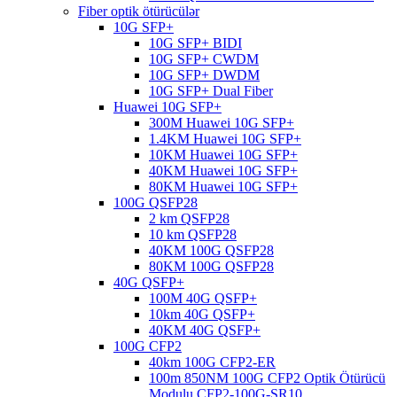
Fiber optik ötürücülər
10G SFP+
10G SFP+ BIDI
10G SFP+ CWDM
10G SFP+ DWDM
10G SFP+ Dual Fiber
Huawei 10G SFP+
300M Huawei 10G SFP+
1.4KM Huawei 10G SFP+
10KM Huawei 10G SFP+
40KM Huawei 10G SFP+
80KM Huawei 10G SFP+
100G QSFP28
2 km QSFP28
10 km QSFP28
40KM 100G QSFP28
80KM 100G QSFP28
40G QSFP+
100M 40G QSFP+
10km 40G QSFP+
40KM 40G QSFP+
100G CFP2
40km 100G CFP2-ER
100m 850NM 100G CFP2 Optik Ötürücü
Modulu CFP2-100G-SR10