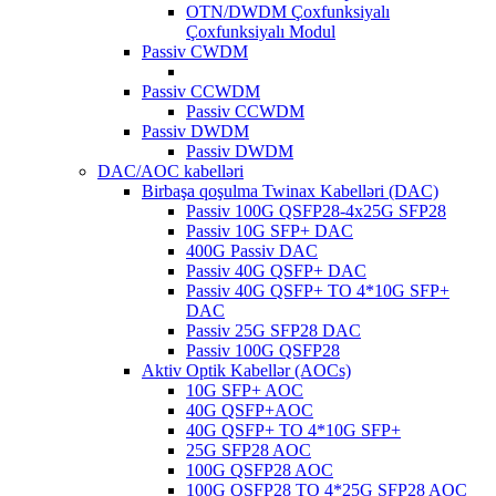
OTN/DWDM Çoxfunksiyalı
Çoxfunksiyalı Modul
Passiv CWDM
Passiv CCWDM
Passiv CCWDM
Passiv DWDM
Passiv DWDM
DAC/AOC kabelləri
Birbaşa qoşulma Twinax Kabelləri (DAC)
Passiv 100G QSFP28-4x25G SFP28
Passiv 10G SFP+ DAC
400G Passiv DAC
Passiv 40G QSFP+ DAC
Passiv 40G QSFP+ TO 4*10G SFP+
DAC
Passiv 25G SFP28 DAC
Passiv 100G QSFP28
Aktiv Optik Kabellər (AOCs)
10G SFP+ AOC
40G QSFP+AOC
40G QSFP+ TO 4*10G SFP+
25G SFP28 AOC
100G QSFP28 AOC
100G QSFP28 TO 4*25G SFP28 AOC