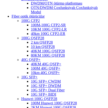
DWDM/OTN ötürmə platforması
OTN/DWDM Çoxfunksiyalı Çoxfunksiyalı
Modul
Fiber optik ötürücülər
100G CFP2
100M-100G CFP2-SR
10KM 100G CFP2-LR
40km 100G CFP2-ER
100G QSFP28
2 km QSFP28
10 km QSFP28
40KM 100G QSFP28
80KM 100G QSFP28
40G QSFP+
40KM 40G QSFP+
100M 40G QSFP+
10km 40G QSFP+
10G SFP+
10G SFP+ CWDM
10G SFP+ DWDM
10G SFP+ Dual Fiber
10G SFP+ BIDI
Huawei 100G QSFP28
100M Huawei 100G QSFP28
2KM Huawei 100G QSFP28