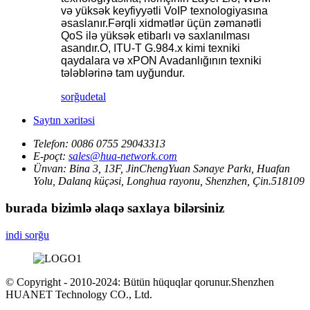
və yüksək keyfiyyətli VoIP texnologiyasına
əsaslanır.Fərqli xidmətlər üçün zəmanətli
QoS ilə yüksək etibarlı və saxlanılması
asandır.O, ITU-T G.984.x kimi texniki
qaydalara və xPON Avadanlığının texniki
tələblərinə tam uyğundur.
sorğu
detal
Saytın xəritəsi
Telefon:
0086 0755 29043313
E-poçt:
sales@hua-network.com
Ünvan:
Bina 3, 13F, JinChengYuan Sənaye Parkı, Huafan
Yolu, Dalanq küçəsi, Longhua rayonu, Shenzhen, Çin.518109
burada bizimlə əlaqə saxlaya bilərsiniz
indi sorğu
© Copyright - 2010-2024: Bütün hüquqlar qorunur.Shenzhen
HUANET Technology CO., Ltd.