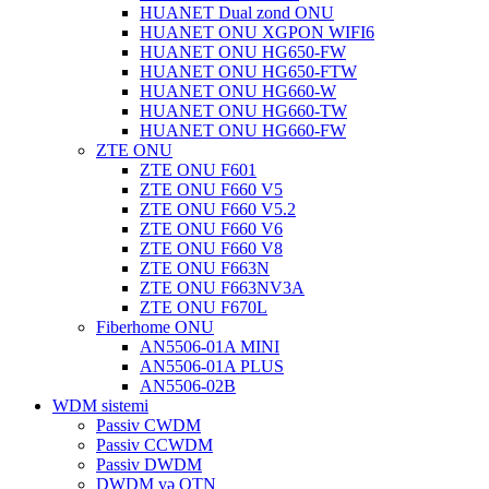
HUANET Dual zond ONU
HUANET ONU XGPON WIFI6
HUANET ONU HG650-FW
HUANET ONU HG650-FTW
HUANET ONU HG660-W
HUANET ONU HG660-TW
HUANET ONU HG660-FW
ZTE ONU
ZTE ONU F601
ZTE ONU F660 V5
ZTE ONU F660 V5.2
ZTE ONU F660 V6
ZTE ONU F660 V8
ZTE ONU F663N
ZTE ONU F663NV3A
ZTE ONU F670L
Fiberhome ONU
AN5506-01A MINI
AN5506-01A PLUS
AN5506-02B
WDM sistemi
Passiv CWDM
Passiv CCWDM
Passiv DWDM
DWDM və OTN